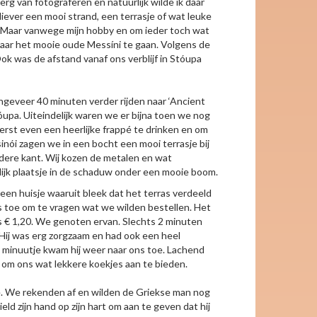
 van fotograferen en natuurlijk wilde ik daar
iever een mooi strand, een terrasje of wat leuke
en. Maar vanwege mijn hobby en om ieder toch wat
aar het mooie oude Messíni te gaan. Volgens de
k was de afstand vanaf ons verblijf in Stóupa
geveer 40 minuten verder rijden naar ‘Ancient
upa. Uiteindelijk waren we er bijna toen we nog
rst even een heerlijke frappé te drinken en om
inói zagen we in een bocht een mooi terrasje bij
andere kant. Wij kozen de metalen en wat
lijk plaatsje in de schaduw onder een mooie boom.
en huisje waaruit bleek dat het terras verdeeld
ns toe om te vragen wat we wilden bestellen. Het
s € 1,20. We genoten ervan. Slechts 2 minuten
Hij was erg zorgzaam en had ook een heel
n minuutje kwam hij weer naar ons toe. Lachend
an om ons wat lekkere koekjes aan te bieden.
je. We rekenden af en wilden de Griekse man nog
eld zijn hand op zijn hart om aan te geven dat hij