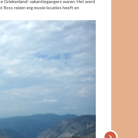
kte Griekenland- vakantiegangers waren. Het werd
at Ross reizen erg mooie locaties heeft en
keyboard_arrow_right