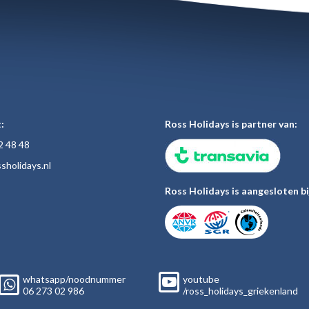
:
Ross Holidays is partner van:
2 48
48
sholiday
s.nl
Ross Holidays is aangesloten bi
whatsapp/noodnummer
youtube
06
273 02
986
/ross_holidays_griekenland