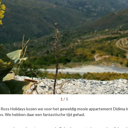
1
/
5
oss Holidays kozen we voor het geweldig mooie appartement Dídima in h
os. We hebben daar een fantastische tijd gehad.