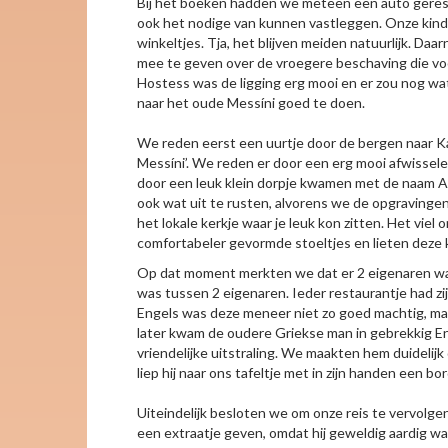
Bij het boeken hadden we meteen een auto gereser
ook het nodige van kunnen vastleggen. Onze kinder
winkeltjes. Tja, het blijven meiden natuurlijk. D
mee te geven over de vroegere beschaving die vo
Hostess was de ligging erg mooi en er zou nog wa
naar het oude Messíni goed te doen.
We reden eerst een uurtje door de bergen naar Ka
Messíni’. We reden er door een erg mooi afwissel
door een leuk klein dorpje kwamen met de naam Ar
ook wat uit te rusten, alvorens we de opgravingen 
het lokale kerkje waar je leuk kon zitten. Het vie
comfortabeler gevormde stoeltjes en lieten deze 
Op dat moment merkten we dat er 2 eigenaren ware
was tussen 2 eigenaren. Ieder restaurantje had zi
Engels was deze meneer niet zo goed machtig, maa
later kwam de oudere Griekse man in gebrekkig En
vriendelijke uitstraling. We maakten hem duidelij
liep hij naar ons tafeltje met in zijn handen een b
Uiteindelijk besloten we om onze reis te vervolg
een extraatje geven, omdat hij geweldig aardig was 