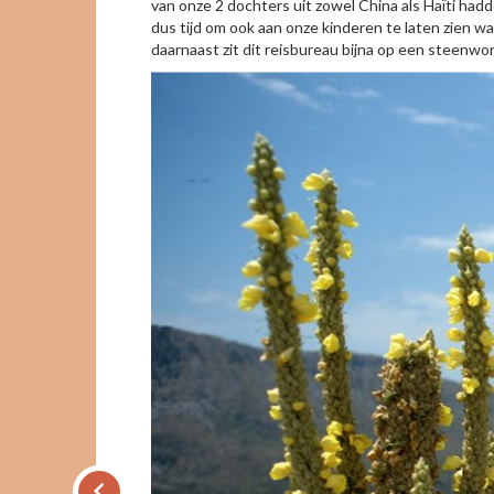
van onze 2 dochters uit zowel China als Haïti ha
dus tijd om ook aan onze kinderen te laten zien w
daarnaast zit dit reisbureau bijna op een steenwo
keyboard_arrow_left