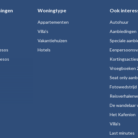
ingen
Woningtype
Ook interes
Appartementen
Autohuur
Villa's
Aanbiedingen
Vakantiehuizen
Speciale aanb
esos
Hotels
Eenpersoonsv
nesos
Kortingsactie
Vroegboeken 
Seat only aan
Fotowedstrijd
Reisverhalenw
De wandelaar v
Het Kafenion
Villa's
Last minutes