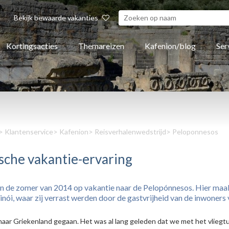
Bekijk bewaarde vakanties
Kortingsacties
Themareizen
Kafenion/blog
Ser
>
Klantenservice
>
Kafenion
>
Reisverhalenwedstrijd
> Peloponnesos
sche vakantie-ervaring
 in de zomer van 2014 op vakantie naar de Pelopónnesos. Hier maak
inói, waar zij verrast werden door de gastvrijheid van de inwoners 
aar Griekenland gegaan. Het was al lang geleden dat we met het vliegt