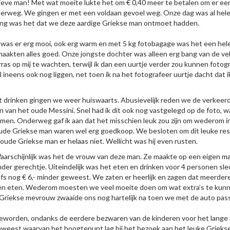
 lieve man! Met wat moeite lukte het om € 0,40 meer te betalen om er e
erweg. We gingen er met een voldaan gevoel weg. Onze dag was al hele
ing was het dat we deze aardige Griekse man ontmoet hadden.
was er erg mooi, ook erg warm en met 5 kg fotobagage was het een hele 
 maakten alles goed. Onze jongste dochter was alleen erg bang van de v
erras op mij te wachten, terwijl ik dan een uurtje verder zou kunnen foto
ineens ook nog liggen, net toen ik na het fotografeer uurtje dacht dat i
at drinken gingen we weer huiswaarts. Abusievelijk reden we de verkeerd
 van het oude Messíni. Snel had ik dit ook nog vastgelegd op de foto, 
men. Onderweg gaf ik aan dat het misschien leuk zou zijn om wederom i
 oude Griekse man waren wel erg goedkoop. We besloten om dit leuke re
 oude Griekse man er helaas niet. Wellicht was hij even rusten.
aarschijnlijk was het de vrouw van deze man. Ze maakte op een eigen man
der gerechtje. Uiteindelijk was het eten en drinken voor 4 personen sle
fs nog € 6,- minder geweest. We zaten er heerlijk en zagen dat meerder
amen eten. Wederom moesten we veel moeite doen om wat extra’s te kunn
e Griekse mevrouw zwaaide ons nog hartelijk na toen we met de auto pa
worden, ondanks de eerdere bezwaren van de kinderen voor het lange a
eweest waarvan het hoogtepunt lag bij het bezoek aan het leuke Griekse