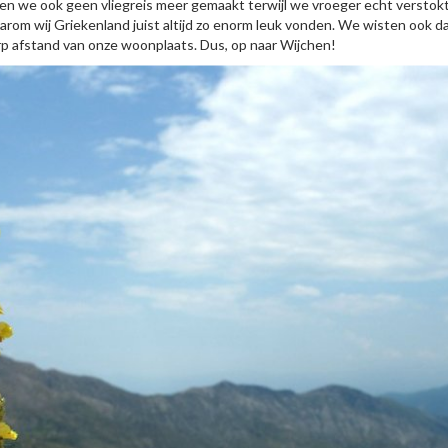
dden we ook geen vliegreis meer gemaakt terwijl we vroeger echt versto
aarom wij Griekenland juist altijd zo enorm leuk vonden. We wisten ook d
rp afstand van onze woonplaats. Dus, op naar Wijchen!