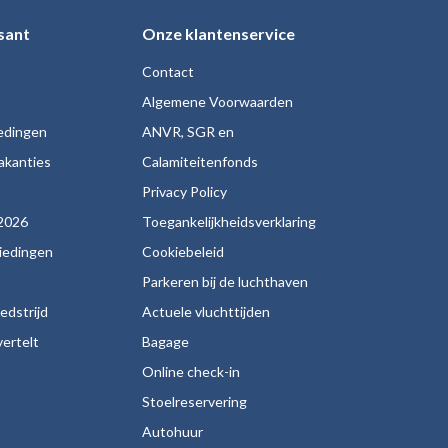
sant
Onze klantenservice
Contact
Algemene Voorwaarden
iedingen
ANVR, SGR en
akanties
Calamiteitenfonds
s
Privacy Policy
2026
Toegankelijkheidsverklaring
biedingen
Cookiebeleid
Parkeren bij de luchthaven
edstrijd
Actuele vluchttijden
ertelt
Bagage
Online check-in
Stoelreservering
Autohuur