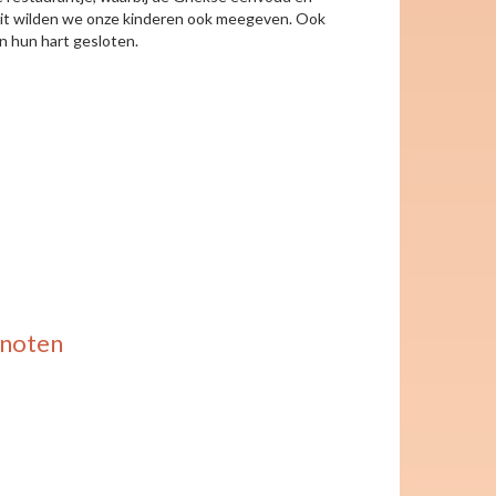
en dit wilden we onze kinderen ook meegeven. Ook
n hun hart gesloten.
keyboard_arrow_right
enoten