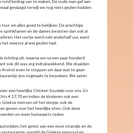
en rond bedrag van te maken. De oude man gaf aan
maal geslaagd terwijl we nog niets gezien hadden
tour om alles goed te bekijken. De prachtige
ele sprinkhanen en de dames besloten dan ook al
graferen. Het uurtje werd ruim anderhalf uur, want
k het meeste al wel gezien had.
e richting uit, waarna we na een paar honderd
want ook dit was erg indrukwekkend. We draaiden
n Arsinói even te stoppen om daar wat te gaan
staurantje dus nogmaals te bezoeken. We zaten
ier een heerlijke Chicken Souvlaki voor ons. En
chts € 17,70 en indien de kinderen ook een
e Griekse mensen uit het dorpje, ook de
en geven voor het heerlijke eten. Ook deze
sseerden en weer huiswaarts reden.
utorijden, het gemis van een mooi strandje en de
 restaurantje, waarbij de Griekse eenvoud en