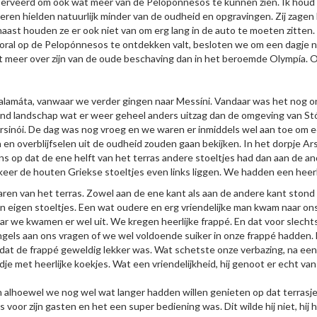
veerd om ook wat meer van de Pelopónnesos te kunnen zien. Ik houd erg
en hielden natuurlijk minder van de oudheid en opgravingen. Zij zagen l
aarnaast houden ze er ook niet van om erg lang in de auto te moeten zitt
oral op de Pelopónnesos te ontdekken valt, besloten we om een dagje n
t meer over zijn van de oude beschaving dan in het beroemde Olympía. Oo
lamáta, vanwaar we verder gingen naar Messíni. Vandaar was het nog on
end landschap wat er weer geheel anders uitzag dan de omgeving van Stó
sinói. De dag was nog vroeg en we waren er inmiddels wel aan toe om ee
en overblijfselen uit de oudheid zouden gaan bekijken. In het dorpje Ars
l ons op dat de ene helft van het terras andere stoeltjes had dan aan de 
keer de houten Griekse stoeltjes even links liggen. We hadden een heer
n van het terras. Zowel aan de ene kant als aan de andere kant stond e
jn eigen stoeltjes. Een wat oudere en erg vriendelijke man kwam naar o
r we kwamen er wel uit. We kregen heerlijke frappé. En dat voor slecht
gels aan ons vragen of we wel voldoende suiker in onze frappé hadden. 
k dat de frappé geweldig lekker was. Wat schetste onze verbazing, na ee
ordje met heerlijke koekjes. Wat een vriendelijkheid, hij genoot er echt v
en alhoewel we nog wel wat langer hadden willen genieten op dat terras
voor zijn gasten en het een super bediening was. Dit wilde hij niet, hij hi