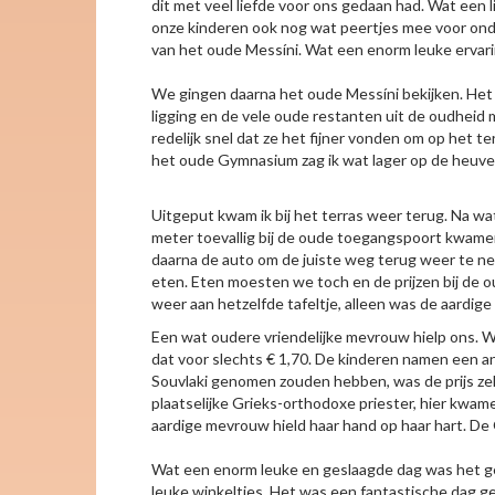
dit met veel liefde voor ons gedaan had. Wat een
onze kinderen ook nog wat peertjes mee voor ond
van het oude Messíni. Wat een enorm leuke ervar
We gingen daarna het oude Messíni bekijken. Het 
ligging en de vele oude restanten uit de oudheid
redelijk snel dat ze het fijner vonden om op het t
het oude Gymnasium zag ik wat lager op de heuvel 
Uitgeput kwam ik bij het terras weer terug. Na w
meter toevallig bij de oude toegangspoort kwamen
daarna de auto om de juiste weg terug weer te ne
eten. Eten moesten we toch en de prijzen bij de
weer aan hetzelfde tafeltje, alleen was de aardige
Een wat oudere vriendelijke mevrouw hielp ons. W
dat voor slechts € 1,70. De kinderen namen een an
Souvlaki genomen zouden hebben, was de prijs zel
plaatselijke Grieks-orthodoxe priester, hier kw
aardige mevrouw hield haar hand op haar hart. D
Wat een enorm leuke en geslaagde dag was het ge
leuke winkeltjes. Het was een fantastische dag g