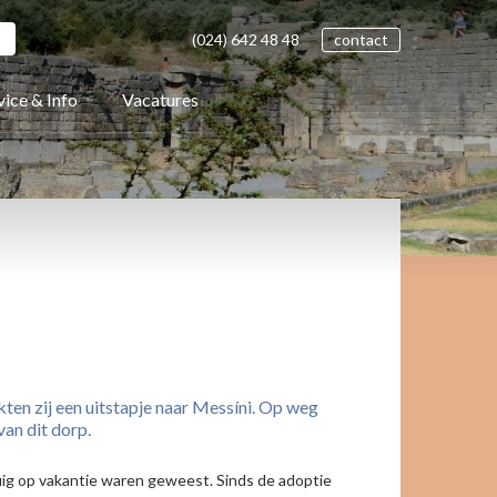
(024)
642 48
48
contact
vice & Info
Vacatures
ten zij een uitstapje naar Messíni. Op weg
van dit dorp.
uig op vakantie waren geweest. Sinds de adoptie