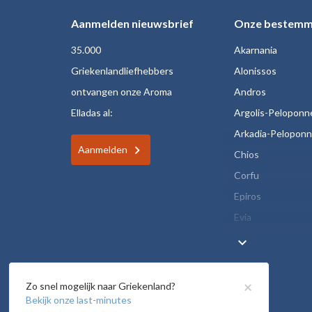
Aanmelden nieuwsbrief
Onze bestemm
35.000
Akarnania
Griekenlandliefhebbers
Alonissos
ontvangen onze Aroma
Andros
Elladas al:
Argolis-Peloponn
Arkadia-Pelopon
Aanmelden
Chios
Corfu
Epiros
Evia
keyboard_arrow_down
×
Zo snel mogelijk naar Griekenland?
Bekijk onze last-minutes