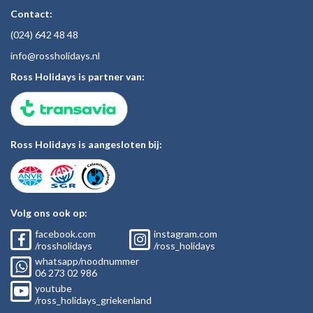
Contact:
(024)
642 48
48
inf
o@rossholiday
s.nl
Ross Holidays is partner van:
Ross Holidays is aangesloten bij:
Volg ons ook op:
facebook.com
instagram.com
/rossholidays
/ross_holidays
whatsapp/noodnummer
06
273 02
986
youtube
/ross_holidays_griekenland