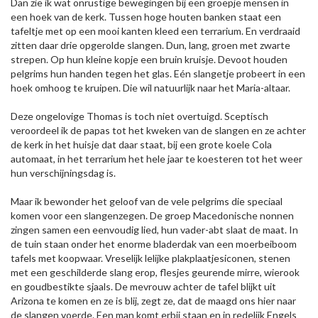
Dan zie ik wat onrustige bewegingen bij een groepje mensen in
een hoek van de kerk. Tussen hoge houten banken staat een
tafeltje met op een mooi kanten kleed een terrarium. En verdraaid
zitten daar drie opgerolde slangen. Dun, lang, groen met zwarte
strepen. Op hun kleine kopje een bruin kruisje. Devoot houden
pelgrims hun handen tegen het glas. Eén slangetje probeert in een
hoek omhoog te kruipen. Die wil natuurlijk naar het Maria-altaar.
Deze ongelovige Thomas is toch niet overtuigd. Sceptisch
veroordeel ik de papas tot het kweken van de slangen en ze achter
de kerk in het huisje dat daar staat, bij een grote koele Cola
automaat, in het terrarium het hele jaar te koesteren tot het weer
hun verschijningsdag is.
Maar ik bewonder het geloof van de vele pelgrims die speciaal
komen voor een slangenzegen. De groep Macedonische nonnen
zingen samen een eenvoudig lied, hun vader-abt slaat de maat. In
de tuin staan onder het enorme bladerdak van een moerbeiboom
tafels met koopwaar. Vreselijk lelijke plakplaatjesiconen, stenen
met een geschilderde slang erop, flesjes geurende mirre, wierook
en goudbestikte sjaals. De mevrouw achter de tafel blijkt uit
Arizona te komen en ze is blij, zegt ze, dat de maagd ons hier naar
de slangen voerde. Een man komt erbij staan en in redelijk Engels