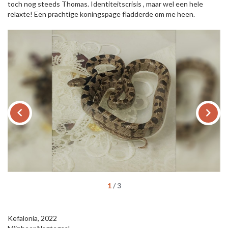
toch nog steeds Thomas. Identiteitscrisis , maar wel een hele
relaxte! Een prachtige koningspage fladderde om me heen.
keyboard_arrow_left
keyboard_arrow_right
1
/
3
Kefalonia, 2022