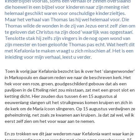
kinderbijbel voorlas, soms een verhaal of zinnen overslaand
die hoewel in een bijbel voor kinderen naar zijn mening niet
helemaal geschikt waren voor onschuldige kinderzieltjes.
Maar het verhaal van Thomas las hij wel helemaal voor. Die
Thomas wilde de wonden in de zij van Jezus eerst zelf zien om
te geloven dat Christus na zijn dood ‘waarlijk was opgestaan‘.
Tenslotte stak hij zelfs zijn vingers in de nog open wond van
zijn meester en toen geloofde Thomas pas echt. Wat heeft dit
met Kefalonia te maken vraagt u zich misschien af. Het is een
inleiding voor mijn verhaal, leest u verder.
Toen ik vorig jaar Kefalonia bezocht las ik over het ‘slangenwonder'
in Markopoulo en daarom reden we naar de beschreven kerk. Het
hek voor een roze, groen, goudgeschilderd gebouw dat als een
paviljoen in de Efteling niet zou misstaan, zat met een groot slot en
ketting dicht. Hier zouden dus tussen 6 en 15 augustus al
eeuwenlang slangen uit het struikgewas komen kruipen en zich in
de kerk om de Maria icoon slingeren. Op 15 augustus verdwijnen ze
geheimzinnig, net zoals ze kwamen aan kruipen. Ja dat zal wel, wil ik
eerst zelf zien om het voor waar aan te nemen.
En zo trokken we dit jaar wederom naar Kefalonia want waar kan je
tegenwoordig nog een wonder met eigen ogen aanschouwen. 15