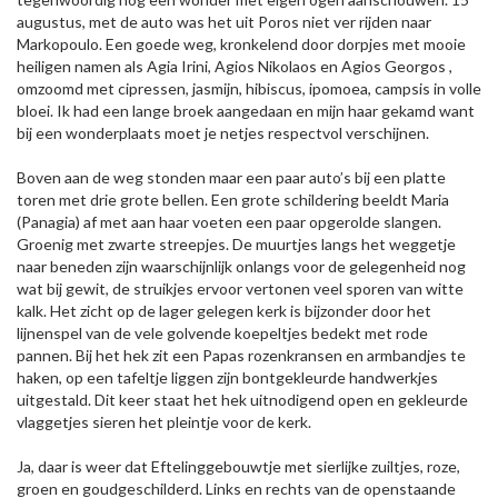
augustus, met de auto was het uit Poros niet ver rijden naar
Markopoulo. Een goede weg, kronkelend door dorpjes met mooie
heiligen namen als Agia Irini, Agios Nikolaos en Agios Georgos ,
omzoomd met cipressen, jasmijn, hibiscus, ipomoea, campsis in volle
bloei. Ik had een lange broek aangedaan en mijn haar gekamd want
bij een wonderplaats moet je netjes respectvol verschijnen.
Boven aan de weg stonden maar een paar auto’s bij een platte
toren met drie grote bellen. Een grote schildering beeldt Maria
(Panagia) af met aan haar voeten een paar opgerolde slangen.
Groenig met zwarte streepjes. De muurtjes langs het weggetje
naar beneden zijn waarschijnlijk onlangs voor de gelegenheid nog
wat bij gewit, de struikjes ervoor vertonen veel sporen van witte
kalk. Het zicht op de lager gelegen kerk is bijzonder door het
lijnenspel van de vele golvende koepeltjes bedekt met rode
pannen. Bij het hek zit een Papas rozenkransen en armbandjes te
haken, op een tafeltje liggen zijn bontgekleurde handwerkjes
uitgestald. Dit keer staat het hek uitnodigend open en gekleurde
vlaggetjes sieren het pleintje voor de kerk.
Ja, daar is weer dat Eftelinggebouwtje met sierlijke zuiltjes, roze,
groen en goudgeschilderd. Links en rechts van de openstaande