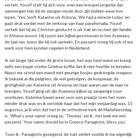
vertelt, Yousif stelt hij zich voor, over een kreupel jongetje dat
vanmorgen hier bij de slangen mede door zijn bidden weer kon
lopen. ‘Yes’, looft Katarine uit Arizona, ‘We had a miracle today’ en
gaat druk verder met de verkoop van haar parafernalia. Yousif
vertelt dat hij als Christen gevlucht is uit Irak en nu met zijn familie
in Athene woont. Hij toont een bijbel geschreven in het Aramees,
de taal van Jezus die hij ook spreekt. En passant vroeg hij ook of we
werk voor hem konden regelen in Nederland.
Ik zat lange tijd onder de grote boom, het was heel warm en kreeg
zelfs een kopje sterke Griekse koffie dat ik niet hoefde te betalen.
Naast me stond een mand met geurige bosjes gedroogde oregano.
Ik bekeek al die pelgrims, de wel gelovigen, de koopwaar, de
gretigheid van Katerine uit Arizona om haar waren aan de man te
brengen. Yousif ging uit zijn Aramese bijbel op zangerige toon
voorlezen. Katerine kwam weer voor een praatje toen het even
minder druk was en ik vertelde haar dat het mijn verjaardag was, 15
augustus, ja ik wist dat het in de orthodoxe kerk dé Mariafeestdag
is. ‘What’s your name’ vroeg ze, ‘Thomas’ zei ik , het leek me wel
passend. ‘Your name should be in Greece Panagiotis, bless you’.
Toen ik , Panagiotis gezegend, de tuin verliet voelde ik me eigenlijk