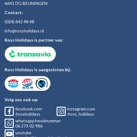
6641 DG BEUNINGEN
Contact:
(024)
642 48
48
inf
o@rossholiday
s.nl
Ross Holidays is partner van:
Ross Holidays is aangesloten bij:
Volg ons ook op:
facebook.com
instagram.com
/rossholidays
/ross_holidays
whatsapp/noodnummer
06
273 02
986
youtube