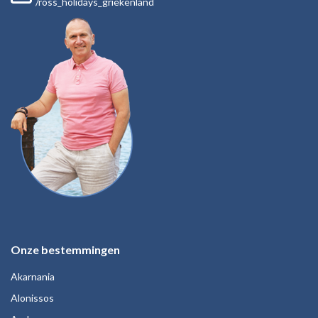
/ross_holidays_griekenland
Onze bestemmingen
Akarnania
Alonissos