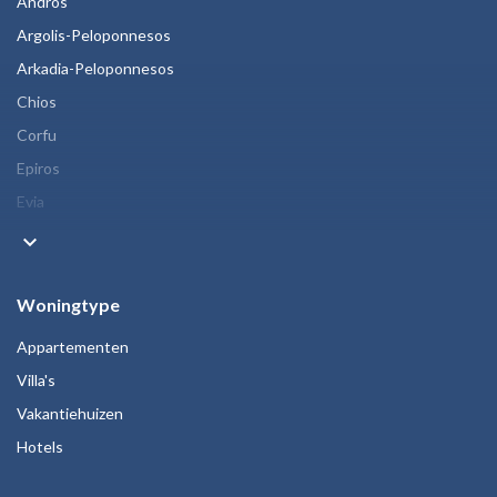
Andros
Argolis-Peloponnesos
Arkadia-Peloponnesos
Chios
Corfu
Epiros
Evia
keyboard_arrow_down
Woningtype
Appartementen
Villa's
Vakantiehuizen
Hotels