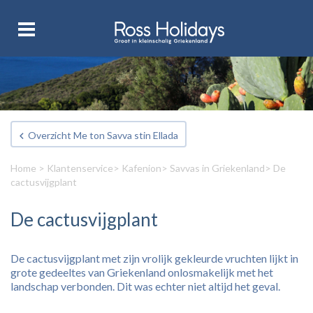
Overzicht Me ton Savva stin Ellada
Home
>
Klantenservice
>
Kafenion
>
Savvas in Griekenland
> De
cactusvijgplant
De cactusvijgplant
De cactusvijgplant met zijn vrolijk gekleurde vruchten lijkt in
grote gedeeltes van Griekenland onlosmakelijk met het
landschap verbonden. Dit was echter niet altijd het geval.