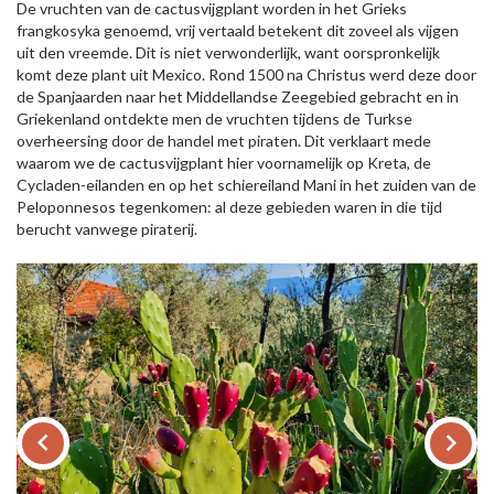
De vruchten van de cactusvijgplant worden in het Grieks
frangkosyka genoemd, vrij vertaald betekent dit zoveel als vijgen
uit den vreemde. Dit is niet verwonderlijk, want oorspronkelijk
komt deze plant uit Mexico. Rond 1500 na Christus werd deze door
de Spanjaarden naar het Middellandse Zeegebied gebracht en in
Griekenland ontdekte men de vruchten tijdens de Turkse
overheersing door de handel met piraten. Dit verklaart mede
waarom we de cactusvijgplant hier voornamelijk op Kreta, de
Cycladen-eilanden en op het schiereiland Mani in het zuiden van de
Peloponnesos tegenkomen: al deze gebieden waren in die tijd
berucht vanwege piraterij.
keyboard_arrow_left
keyboard_arrow_right