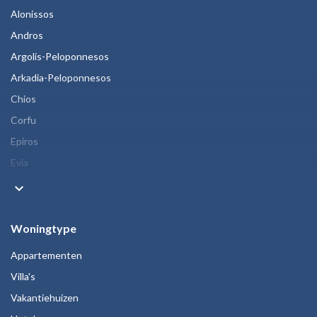
Alonissos
Andros
Argolis-Peloponnesos
Arkadia-Peloponnesos
Chios
Corfu
Epiros
Evia
keyboard_arrow_down
Woningtype
Appartementen
Villa's
Vakantiehuizen