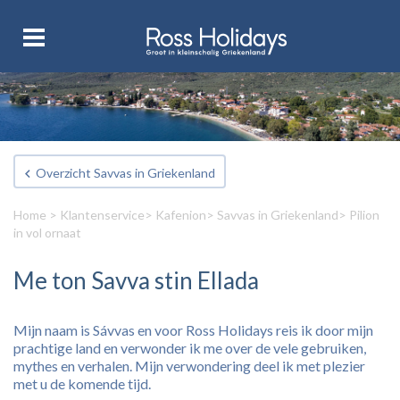
Overzicht Savvas in Griekenland
Home
>
Klantenservice
>
Kafenion
>
Savvas in Griekenland
> Pilion
in vol ornaat
Me ton Savva stin Ellada
Mijn naam is Sávvas en voor Ross Holidays reis ik door mijn
prachtige land en verwonder ik me over de vele gebruiken,
mythes en verhalen. Mijn verwondering deel ik met plezier
met u de komende tijd.