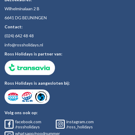
Wilhelminalaan 2 B
6641 DG BEUNINGEN
Contact:
(024)
642 48
48
inf
o@rossholiday
s.nl
Ross Holidays is partner van:
Ross Holidays is aangesloten bij:
Volg ons ook op:
facebook.com
instagram.com
/rossholidays
/ross_holidays
whatsapp/noodnummer