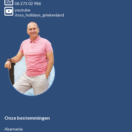
06
273 02
986
youtube
/ross_holidays_griekenland
Onze bestemmingen
Akarnania