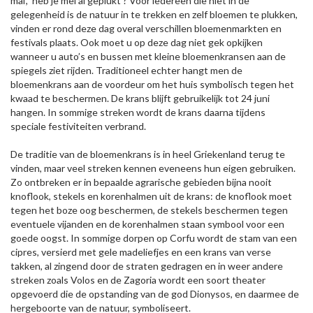
mai’, ‘heb je mei al geplukt’? Voor iedereen die niet in de
gelegenheid is de natuur in te trekken en zelf bloemen te plukken,
vinden er rond deze dag overal verschillen bloemenmarkten en
festivals plaats. Ook moet u op deze dag niet gek opkijken
wanneer u auto’s en bussen met kleine bloemenkransen aan de
spiegels ziet rijden. Traditioneel echter hangt men de
bloemenkrans aan de voordeur om het huis symbolisch tegen het
kwaad te beschermen. De krans blijft gebruikelijk tot 24 juni
hangen. In sommige streken wordt de krans daarna tijdens
speciale festiviteiten verbrand.
De traditie van de bloemenkrans is in heel Griekenland terug te
vinden, maar veel streken kennen eveneens hun eigen gebruiken.
Zo ontbreken er in bepaalde agrarische gebieden bijna nooit
knoflook, stekels en korenhalmen uit de krans: de knoflook moet
tegen het boze oog beschermen, de stekels beschermen tegen
eventuele vijanden en de korenhalmen staan symbool voor een
goede oogst. In sommige dorpen op Corfu wordt de stam van een
cipres, versierd met gele madeliefjes en een krans van verse
takken, al zingend door de straten gedragen en in weer andere
streken zoals Volos en de Zagoria wordt een soort theater
opgevoerd die de opstanding van de god Dionysos, en daarmee de
hergeboorte van de natuur, symboliseert.