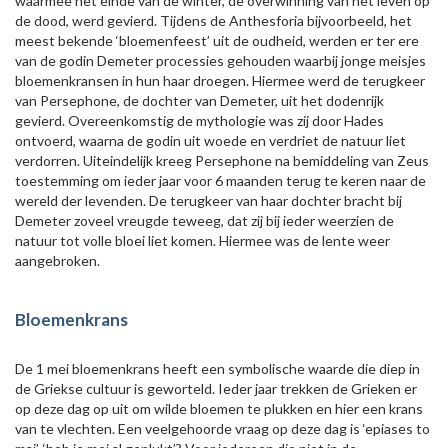
waarmee het einde van de winter, de overwinning van het leven op
de dood, werd gevierd. Tijdens de Anthesforia bijvoorbeeld, het
meest bekende ‘bloemenfeest’ uit de oudheid, werden er ter ere
van de godin Demeter processies gehouden waarbij jonge meisjes
bloemenkransen in hun haar droegen. Hiermee werd de terugkeer
van Persephone, de dochter van Demeter, uit het dodenrijk
gevierd. Overeenkomstig de mythologie was zij door Hades
ontvoerd, waarna de godin uit woede en verdriet de natuur liet
verdorren. Uiteindelijk kreeg Persephone na bemiddeling van Zeus
toestemming om ieder jaar voor 6 maanden terug te keren naar de
wereld der levenden. De terugkeer van haar dochter bracht bij
Demeter zoveel vreugde teweeg, dat zij bij ieder weerzien de
natuur tot volle bloei liet komen. Hiermee was de lente weer
aangebroken.
Bloemenkrans
De 1 mei bloemenkrans heeft een symbolische waarde die diep in
de Griekse cultuur is geworteld. Ieder jaar trekken de Grieken er
op deze dag op uit om wilde bloemen te plukken en hier een krans
van te vlechten. Een veelgehoorde vraag op deze dag is ‘epiases to