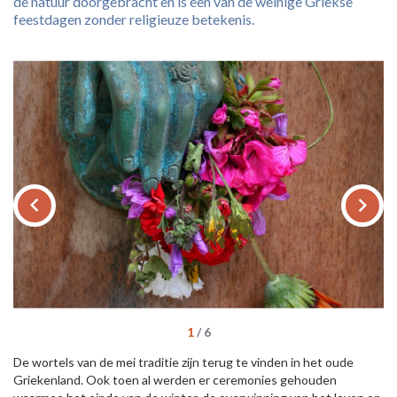
de natuur doorgebracht en is een van de weinige Griekse
feestdagen zonder religieuze betekenis.
keyboard_arrow_left
keyboard_arrow_right
1
/
6
De wortels van de mei traditie zijn terug te vinden in het oude
Griekenland. Ook toen al werden er ceremonies gehouden