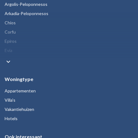
Argolis-Peloponnesos
Arkadia-Peloponnesos
Chios
Corfu
Epiros
Evia
keyboard_arrow_down
Woningtype
Appartementen
Villa's
Vakantiehuizen
Hotels
Ook interessant