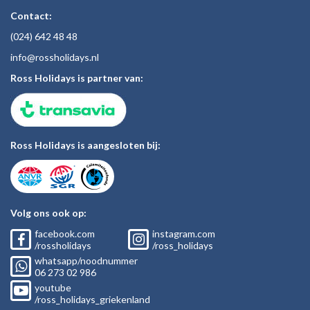
Contact:
(024)
642 48
48
inf
o@rossholiday
s.nl
Ross Holidays is partner van:
Ross Holidays is aangesloten bij:
Volg ons ook op:
facebook.com
instagram.com
/rossholidays
/ross_holidays
whatsapp/noodnummer
06
273 02
986
youtube
/ross_holidays_griekenland