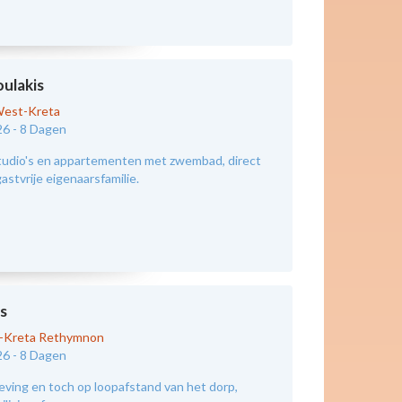
oulakis
est-Kreta
26 -
8 Dagen
tudio's en appartementen met zwembad, direct
astvrije eigenaarsfamilie.
s
d-Kreta Rethymnon
26 -
8 Dagen
eving en toch op loopafstand van het dorp,