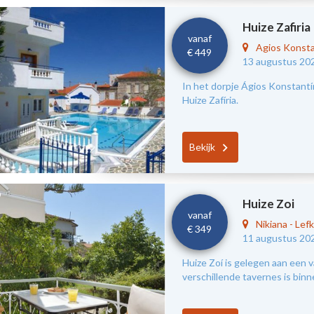
Huize Zafiria
vanaf
Agios Konst
€ 449
13 augustus 20
In het dorpje Ágios Konstantín
Huize Zafíria.
Bekijk
Huize Zoi
vanaf
Nikiana
-
Lef
€ 349
11 augustus 20
Huize Zoí is gelegen aan een v
verschillende tavernes is bin