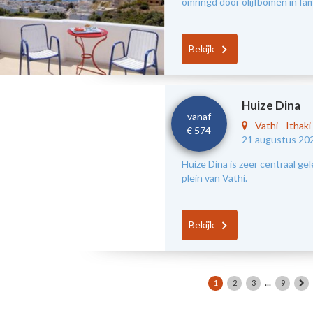
omringd door olijfbomen in fami
Bekijk
Huize Dina
vanaf
Vathi
-
Ithaki
€ 574
21 augustus 20
Huize Dina is zeer centraal ge
plein van Vathi.
Bekijk
...
1
2
3
9