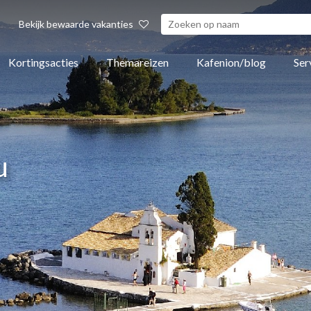
Bekijk bewaarde vakanties
Kortingsacties
Themareizen
Kafenion/blog
Ser
u