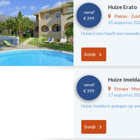
Huize Erato
vanaf
Plakias
-
Zui
€ 399
21 augustus 20
Huize Erato heeft een zwembad
Bekijk
Huize Imelda
vanaf
Stoupa
-
Mes
€ 399
17 augustus 20
Huize Imelda is gelegen op ee
Bekijk