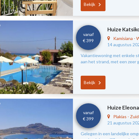
Bekijk
Huize Katsik
vanaf
Kamisiana
-
W
€ 399
14 augustus 20
Vakantiewoning met enkele s
aan het strand, met een zeer g
Bekijk
Huize Eleona
vanaf
Plakias
-
Zui
€ 399
21 augustus 20
Gelegen in een landelijke omg