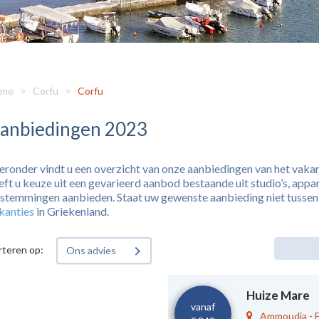
me
>
Corfu
>
Corfu
anbiedingen 2023
eronder vindt u een overzicht van onze aanbiedingen van het vaka
eft u keuze uit een gevarieerd aanbod bestaande uit studio’s, appar
stemmingen aanbieden. Staat uw gewenste aanbieding niet tussen o
kanties
in Griekenland.
rteren op:
Ons advies
Huize Mare
vanaf
Ammoudia
-