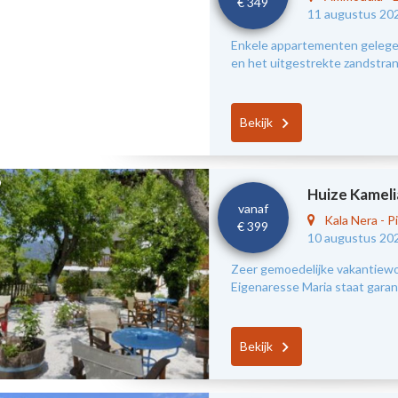
€ 349
11 augustus 20
Enkele appartementen gelegen
en het uitgestrekte zandstra
Bekijk
Huize Kameli
vanaf
Kala Nera
-
Pi
€ 399
10 augustus 20
Zeer gemoedelijke vakantiewon
Eigenaresse Maria staat garant
Bekijk