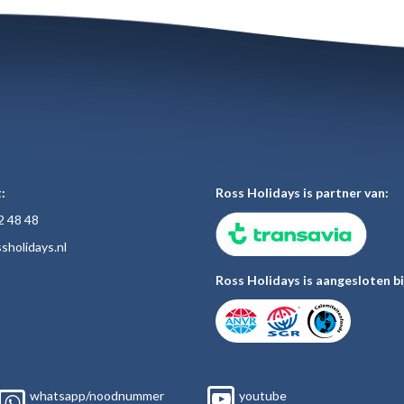
:
Ross Holidays is partner van:
2 48
48
sholiday
s.nl
Ross Holidays is aangesloten bi
whatsapp/noodnummer
youtube