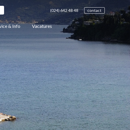
(024)
642 48
48
contact
vice & Info
Vacatures