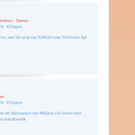
antinos
-
Samos
26 -
8 Dagen
os, aan de weg van Kokkári naar Karlóvasi, ligt
kas
26 -
8 Dagen
an de zijstraatjes van Nikiána. De haven met
nen handbereik.