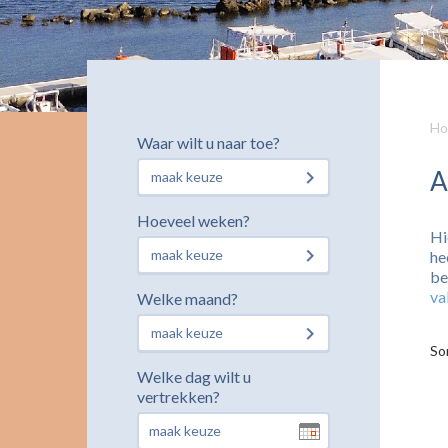
Ho
Waar wilt u naar toe?
A
maak keuze
Hoeveel weken?
Hi
maak keuze
he
be
va
Welke maand?
maak keuze
So
Welke dag wilt u
vertrekken?