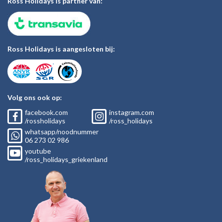
Ross Holidays is partner van:
Ross Holidays is aangesloten bij:
Volg ons ook op:
facebook.com
instagram.com
/rossholidays
/ross_holidays
whatsapp/noodnummer
06
273 02
986
youtube
/ross_holidays_griekenland