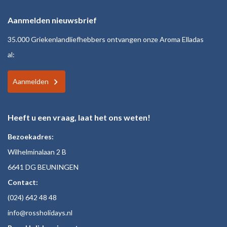
Aanmelden nieuwsbrief
35.000 Griekenlandliefhebbers ontvangen onze Aroma Elladas
al:
Aanmelden
Heeft u een vraag, laat het ons weten!
Bezoekadres:
Wilhelminalaan 2 B
6641 DG BEUNINGEN
Contact:
(024)
642 48
48
inf
o@rossholiday
s.nl