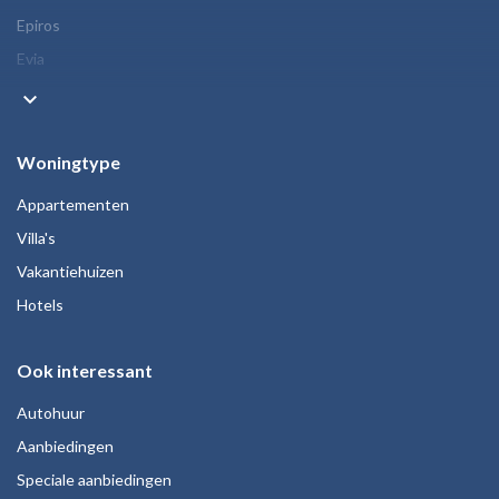
Epiros
Evia
keyboard_arrow_down
Woningtype
Appartementen
Villa's
Vakantiehuizen
Hotels
Ook interessant
Autohuur
Aanbiedingen
Speciale aanbiedingen