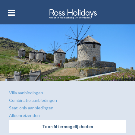
Villa aanbiedingen
Combinatie aanbiedingen
Seat-only aanbiedingen
Alleenreizenden
Toon filtermogelijkheden