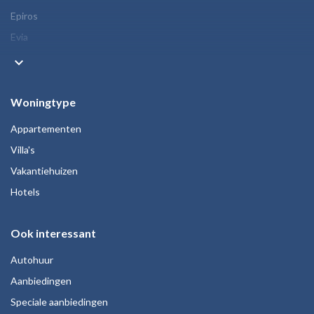
Epiros
Evia
keyboard_arrow_down
Woningtype
Appartementen
Villa's
Vakantiehuizen
Hotels
Ook interessant
Autohuur
Aanbiedingen
Speciale aanbiedingen