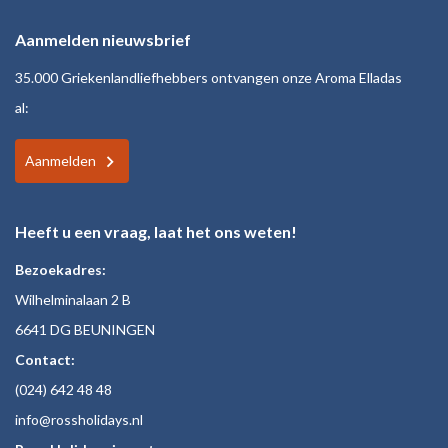
Aanmelden nieuwsbrief
35.000 Griekenlandliefhebbers ontvangen onze Aroma Elladas
al:
Aanmelden
Heeft u een vraag, laat het ons weten!
Bezoekadres:
Wilhelminalaan 2 B
6641 DG BEUNINGEN
Contact:
(024)
642 48
48
inf
o@rossholiday
s.nl