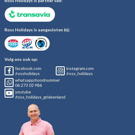
Ross Holidays is partner van:
Ross Holidays is aangesloten bij:
Volg ons ook op:
facebook.com
instagram.com
/rossholidays
/ross_holidays
whatsapp/noodnummer
06
273 02
986
youtube
/ross_holidays_griekenland