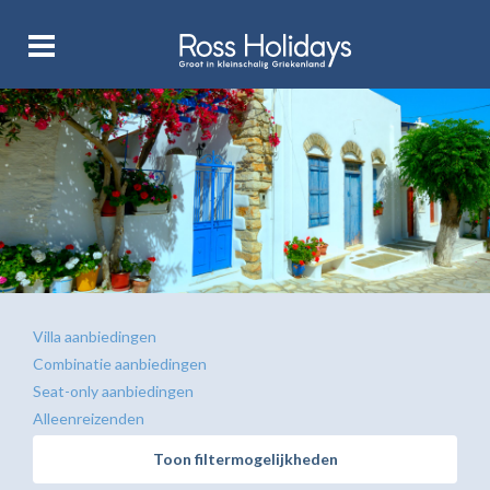
Villa aanbiedingen
Combinatie aanbiedingen
Seat-only aanbiedingen
Alleenreizenden
Toon filtermogelijkheden