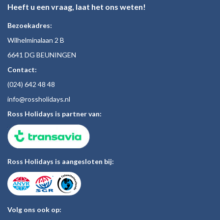
Heeft u een vraag, laat het ons weten!
Bezoekadres:
Wilhelminalaan 2 B
6641 DG BEUNINGEN
Contact:
(024)
642 48
48
inf
o@rossholiday
s.nl
Ross Holidays is partner van:
Ross Holidays is aangesloten bij:
Volg ons ook op: