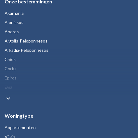
Onze bestemmingen
Akarnania
Alonissos
Andros
Argolis-Peloponnesos
Arkadia-Peloponnesos
Chios
Corfu
Epiros
Evia
keyboard_arrow_down
Woningtype
Appartementen
Villa's