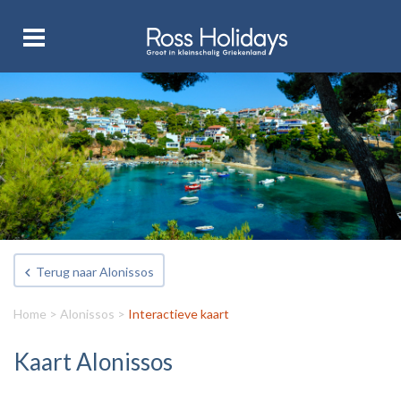
Terug naar Alonissos
Home
>
Alonissos
>
Interactieve kaart
Kaart Alonissos