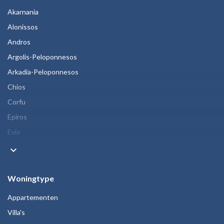
Akarnania
Alonissos
Andros
Argolis-Peloponnesos
Arkadia-Peloponnesos
Chios
Corfu
Epiros
Evia
keyboard_arrow_down
Woningtype
Appartementen
Villa's