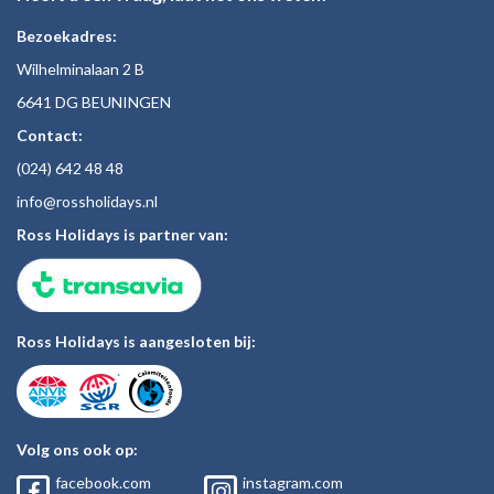
Bezoekadres:
Wilhelminalaan 2 B
6641 DG BEUNINGEN
Contact:
(024)
642 48
48
inf
o@rossholiday
s.nl
Ross Holidays is partner van:
Ross Holidays is aangesloten bij:
Volg ons ook op:
facebook.com
instagram.com