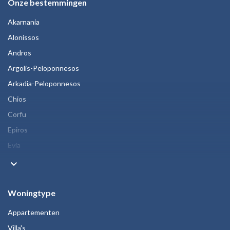
Onze bestemmingen
Akarnania
Alonissos
Andros
Argolis-Peloponnesos
Arkadia-Peloponnesos
Chios
Corfu
Epiros
Evia
keyboard_arrow_down
Woningtype
Appartementen
Villa's