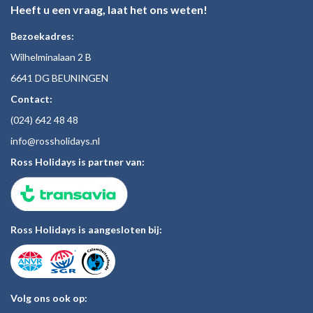
Heeft u een vraag, laat het ons weten!
Bezoekadres:
Wilhelminalaan 2 B
6641 DG BEUNINGEN
Contact:
(024)
642 48
48
inf
o@rossholiday
s.nl
Ross Holidays is partner van:
Ross Holidays is aangesloten bij:
Volg ons ook op: