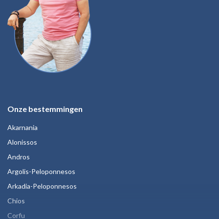
Onze bestemmingen
Akarnania
Alonissos
Andros
Argolis-Peloponnesos
Arkadia-Peloponnesos
Chios
Corfu