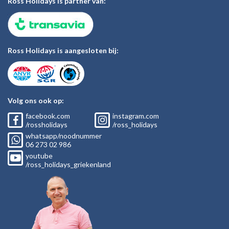
Ross Holidays is partner van:
Ross Holidays is aangesloten bij:
Volg ons ook op:
facebook.com
instagram.com
/rossholidays
/ross_holidays
whatsapp/noodnummer
06
273 02
986
youtube
/ross_holidays_griekenland