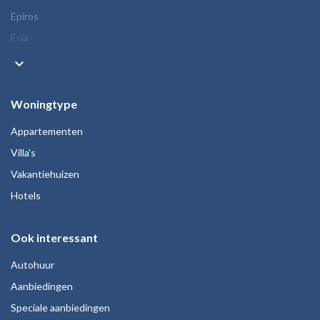
Epiros
Evia
keyboard_arrow_down
Woningtype
Appartementen
Villa's
Vakantiehuizen
Hotels
Ook interessant
Autohuur
Aanbiedingen
Speciale aanbiedingen