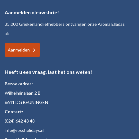
Aanmelden nieuwsbrief
35.000 Griekenlandliefhebbers ontvangen onze Aroma Elladas
al:
Aanmelden
Heeft u een vraag, laat het ons weten!
Bezoekadres:
Wilhelminalaan 2 B
6641 DG BEUNINGEN
Contact:
(024)
642 48
48
inf
o@rossholiday
s.nl