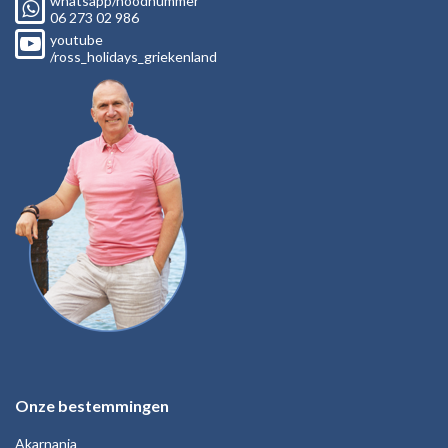
whatsapp/noodnummer
06
273 02
986
youtube
/ross_holidays_griekenland
Onze bestemmingen
Akarnania