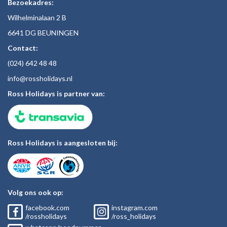
Bezoekadres:
Wilhelminalaan 2 B
6641 DG BEUNINGEN
Contact:
(024)
642 48
48
inf
o@rossholiday
s.nl
Ross Holidays is partner van:
Ross Holidays is aangesloten bij:
Volg ons ook op:
facebook.com
instagram.com
/rossholidays
/ross_holidays