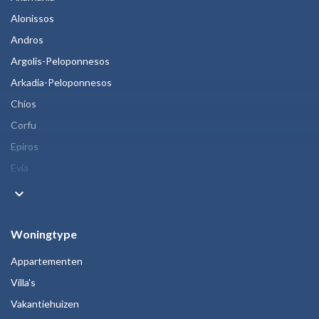
Alonissos
Andros
Argolis-Peloponnesos
Arkadia-Peloponnesos
Chios
Corfu
Epiros
Evia
keyboard_arrow_down
Woningtype
Appartementen
Villa's
Vakantiehuizen