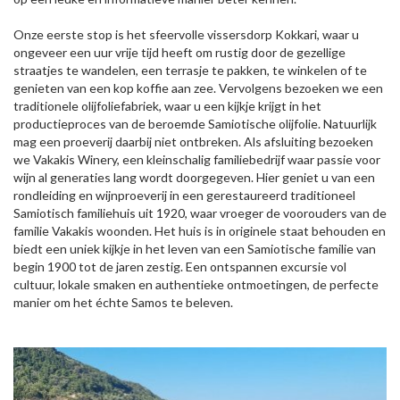
Onze eerste stop is het sfeervolle vissersdorp Kokkari, waar u
ongeveer een uur vrije tijd heeft om rustig door de gezellige
straatjes te wandelen, een terrasje te pakken, te winkelen of te
genieten van een kop koffie aan zee. Vervolgens bezoeken we een
traditionele olijfoliefabriek, waar u een kijkje krijgt in het
productieproces van de beroemde Samiotische olijfolie. Natuurlijk
mag een proeverij daarbij niet ontbreken. Als afsluiting bezoeken
we Vakakis Winery, een kleinschalig familiebedrijf waar passie voor
wijn al generaties lang wordt doorgegeven. Hier geniet u van een
rondleiding en wijnproeverij in een gerestaureerd traditioneel
Samiotisch familiehuis uit 1920, waar vroeger de voorouders van de
familie Vakakis woonden. Het huis is in originele staat behouden en
biedt een uniek kijkje in het leven van een Samiotische familie van
begin 1900 tot de jaren zestig. Een ontspannen excursie vol
cultuur, lokale smaken en authentieke ontmoetingen, de perfecte
manier om het échte Samos te beleven.