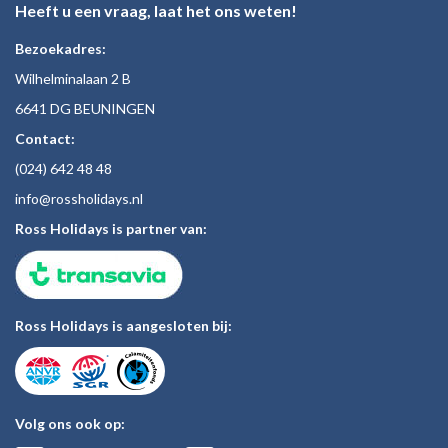
Heeft u een vraag, laat het ons weten!
Bezoekadres:
Wilhelminalaan 2 B
6641 DG BEUNINGEN
Contact:
(024)
642 48
48
inf
o@rossholiday
s.nl
Ross Holidays is partner van:
Ross Holidays is aangesloten bij:
Volg ons ook op: