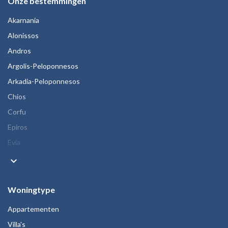
Onze bestemmingen
Akarnania
Alonissos
Andros
Argolis-Peloponnesos
Arkadia-Peloponnesos
Chios
Corfu
Epiros
Evia
keyboard_arrow_down
Woningtype
Appartementen
Villa's