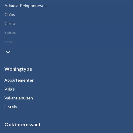
Arkadia-Peloponnesos
Chios
Corfu
Epiros
Evia
keyboard_arrow_down
Woningtype
Appartementen
Villa's
Vakantiehuizen
Hotels
Ook interessant