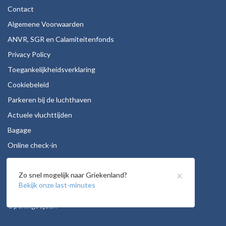
Contact
Algemene Voorwaarden
ANVR, SGR en Calamiteitenfonds
Privacy Policy
Toegankelijkheidsverklaring
Cookiebeleid
Parkeren bij de luchthaven
Actuele vluchttijden
Bagage
Online check-in
Stoelreservering
×
Zo snel mogelijk naar Griekenland?
Autohuur
Bekijk onze last-minutes
Vacatures
Openingstijden