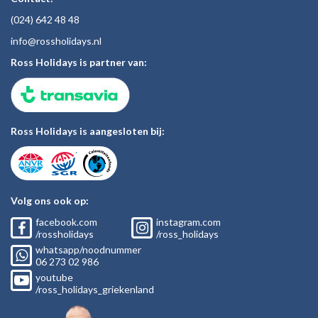
(024)
642 48
48
inf
o@rossholiday
s.nl
Ross Holidays is partner van:
Ross Holidays is aangesloten bij:
Volg ons ook op:
facebook.com
instagram.com
/rossholidays
/ross_holidays
whatsapp/noodnummer
06
273 02
986
youtube
/ross_holidays_griekenland