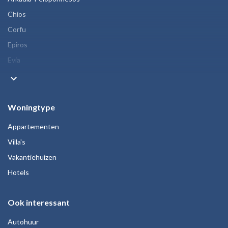
Chios
Corfu
Epiros
Evia
keyboard_arrow_down
Woningtype
Appartementen
Villa's
Vakantiehuizen
Hotels
Ook interessant
Autohuur