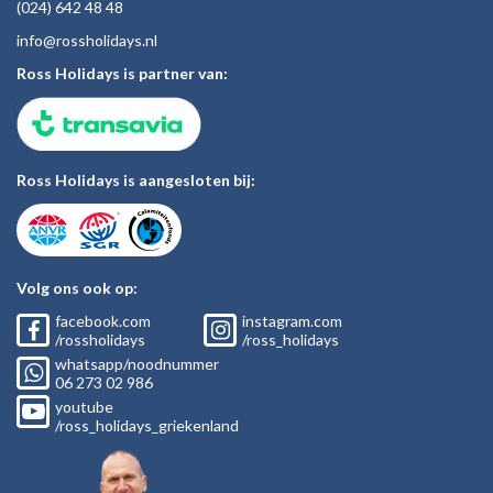
(024)
642 48
48
inf
o@rossholiday
s.nl
Ross Holidays is partner van:
Ross Holidays is aangesloten bij:
Volg ons ook op:
facebook.com
instagram.com
/rossholidays
/ross_holidays
whatsapp/noodnummer
06
273 02
986
youtube
/ross_holidays_griekenland