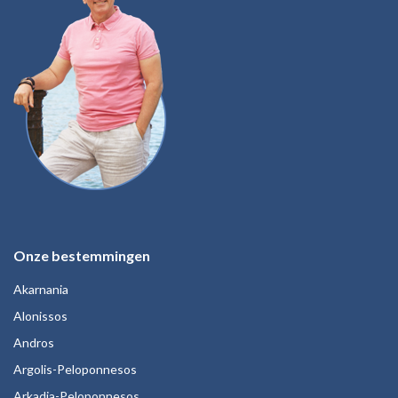
Onze bestemmingen
Akarnania
Alonissos
Andros
Argolis-Peloponnesos
Arkadia-Peloponnesos