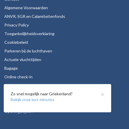
Algemene Voorwaarden
ANVR, SGR en Calamiteitenfonds
Privacy Policy
Toegankelijkheidsverklaring
Cookiebeleid
Parkeren bij de luchthaven
Actuele vluchttijden
Bagage
Online check-in
Stoelreservering
×
Zo snel mogelijk naar Griekenland?
Autohuur
Bekijk onze last-minutes
Vacatures
Openingstijden