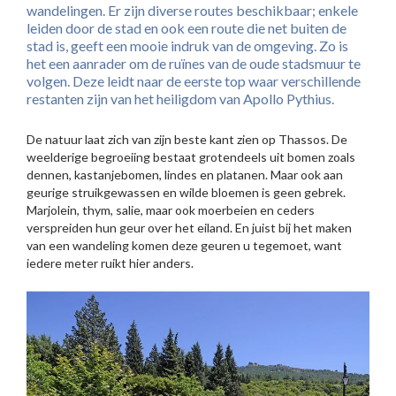
wandelingen. Er zijn diverse routes beschikbaar; enkele
leiden door de stad en ook een route die net buiten de
stad is, geeft een mooie indruk van de omgeving. Zo is
het een aanrader om de ruïnes van de oude stadsmuur te
volgen. Deze leidt naar de eerste top waar verschillende
restanten zijn van het heiligdom van Apollo Pythius.
De natuur laat zich van zijn beste kant zien op Thassos. De
weelderige begroeiing bestaat grotendeels uit bomen zoals
dennen, kastanjebomen, lindes en platanen. Maar ook aan
geurige struikgewassen en wilde bloemen is geen gebrek.
Marjolein, thym, salie, maar ook moerbeien en ceders
verspreiden hun geur over het eiland. En juist bij het maken
van een wandeling komen deze geuren u tegemoet, want
iedere meter ruikt hier anders.