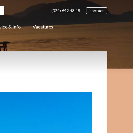
(024)
642 48
48
contact
vice & Info
Vacatures