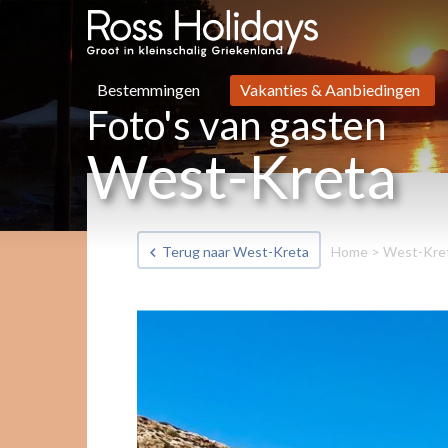
Bestemmingen
Vakanties & Aanbiedingen
Foto's van gasten
West-Kreta
Terug naar West-Kreta
Home
>
West-Kre