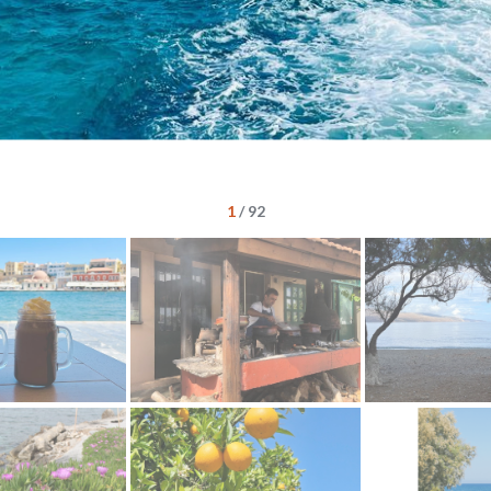
1
/
92