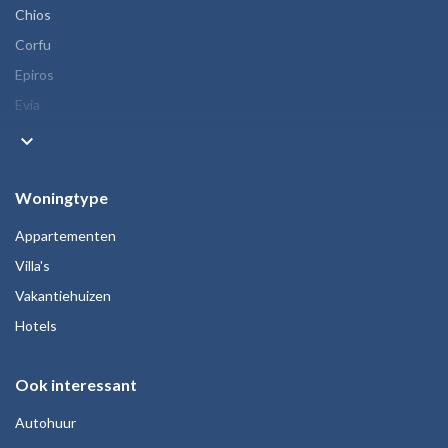
Chios
Corfu
Epiros
Evia
keyboard_arrow_down
Woningtype
Appartementen
Villa's
Vakantiehuizen
Hotels
Ook interessant
Autohuur