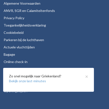
Algemene Voorwaarden
ANVR, SGR en Calamiteitenfonds
Privacy Policy
Toegankelijkheidsverklaring
Cookiebeleid
Parkeren bij de luchthaven
Actuele vluchttijden
Bagage
Online check-in
Stoelreservering
×
Zo snel mogelijk naar Griekenland?
Autohuur
Bekijk onze last-minutes
Vacatures
Openingstijden