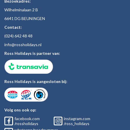
Bezoekadres:
Wilhelminalaan 2 B
6641 DG BEUNINGEN
Contact:
(024)
642 48
48
inf
o@rossholiday
s.nl
Ross Holidays is partner van:
Ross Holidays is aangesloten bij:
Volg ons ook op:
facebook.com
instagram.com
/rossholidays
/ross_holidays
whatsapp/noodnummer