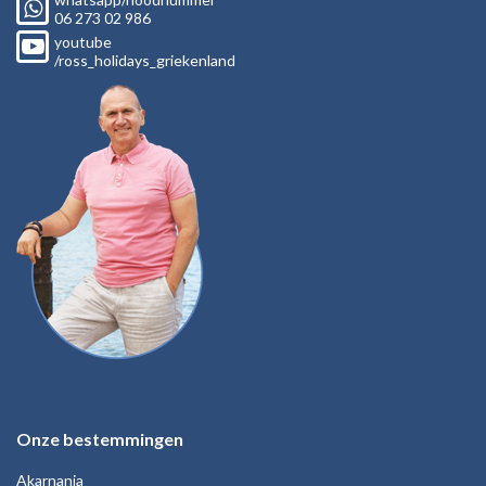
06
273 02
986
youtube
/ross_holidays_griekenland
Onze bestemmingen
Akarnania