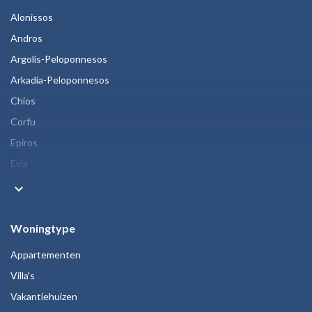
Alonissos
Andros
Argolis-Peloponnesos
Arkadia-Peloponnesos
Chios
Corfu
Epiros
Evia
keyboard_arrow_down
Woningtype
Appartementen
Villa's
Vakantiehuizen