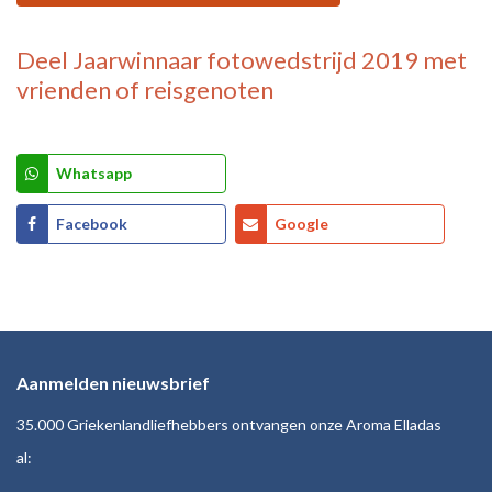
Deel
Jaarwinnaar fotowedstrijd 2019
met
vrienden of reisgenoten
Whatsapp
Facebook
Google
Aanmelden nieuwsbrief
35.000 Griekenlandliefhebbers ontvangen onze Aroma Elladas
al: