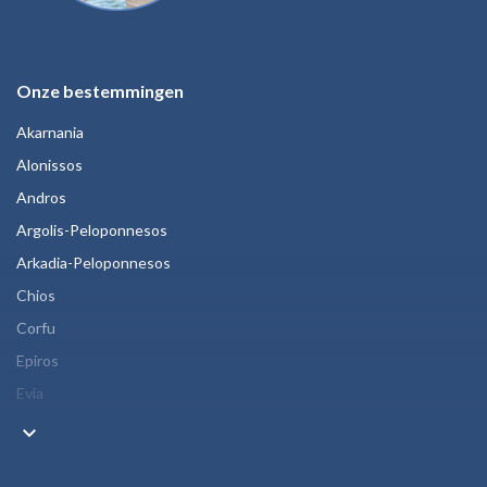
Onze bestemmingen
Akarnania
Alonissos
Andros
Argolis-Peloponnesos
Arkadia-Peloponnesos
Chios
Corfu
Epiros
Evia
keyboard_arrow_down