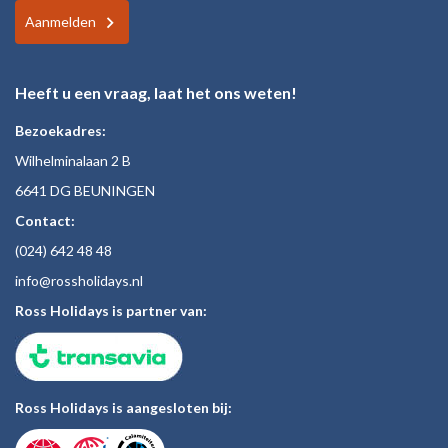
Aanmelden
Heeft u een vraag, laat het ons weten!
Bezoekadres:
Wilhelminalaan 2 B
6641 DG BEUNINGEN
Contact:
(024)
642 48
48
inf
o@rossholiday
s.nl
Ross Holidays is partner van:
Ross Holidays is aangesloten bij: