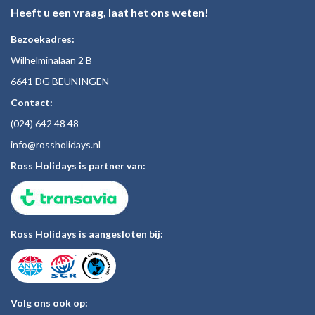
Heeft u een vraag, laat het ons weten!
Bezoekadres:
Wilhelminalaan 2 B
6641 DG BEUNINGEN
Contact:
(024)
642 48
48
inf
o@rossholiday
s.nl
Ross Holidays is partner van:
Ross Holidays is aangesloten bij:
Volg ons ook op: