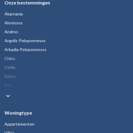
Onze bestemmingen
Akarnania
Alonissos
Andros
Argolis-Peloponnesos
Arkadia-Peloponnesos
Chios
Corfu
Epiros
Evia
keyboard_arrow_down
Woningtype
Appartementen
Villa's