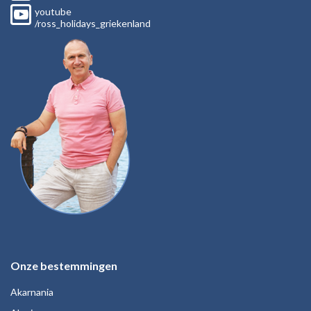
youtube
/ross_holidays_griekenland
Onze bestemmingen
Akarnania