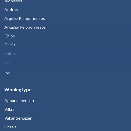
Alonissos
Andros
Argolis-Peloponnesos
Arkadia-Peloponnesos
Chios
Corfu
Epiros
Evia
keyboard_arrow_down
Woningtype
Appartementen
Villa's
Vakantiehuizen
Hotels