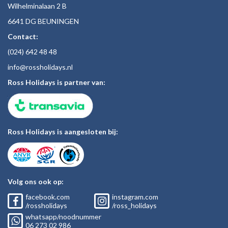
Wilhelminalaan 2 B
6641 DG BEUNINGEN
Contact:
(024)
642 48
48
inf
o@rossholiday
s.nl
Ross Holidays is partner van:
Ross Holidays is aangesloten bij:
Volg ons ook op:
facebook.com
instagram.com
/rossholidays
/ross_holidays
whatsapp/noodnummer
06
273 02
986