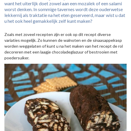
want het uiterlijk doet zowel aan een mozaïek of een salami
worst denken. In sommige tavernes wordt deze ouderwetse
lekkernij als traktatie na het eten geserveerd, maar wist u dat
u het ook heel gemakkelijk zelf kunt maken?
Zoals met zoveel recepten zijn er ook op dit recept diverse
variaties mogelijk. Zo kunnen de walnoten en de sinaasappelrasp
worden weggelaten of kunt u na het maken van het recept de rol
decoreren met een laagje chocoladeglazuur of bestrooien met
poedersuiker.