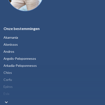
Onze bestemmingen
Akarnania
Alonissos
Andros
Argolis-Peloponnesos
Arkadia-Peloponnesos
Chios
Corfu
Epiros
Evia
keyboard_arrow_down