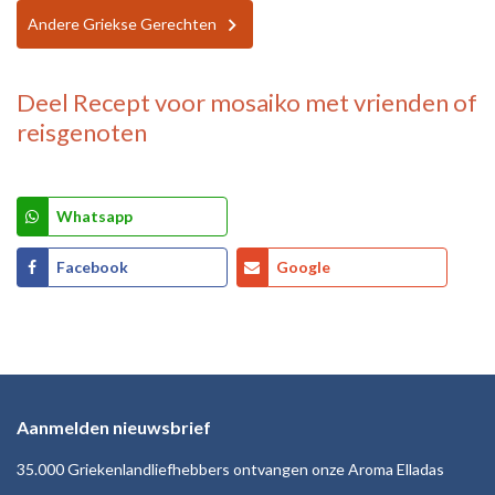
Andere Griekse Gerechten
Deel
Recept voor mosaiko
met vrienden of
reisgenoten
Whatsapp
Facebook
Google
Aanmelden nieuwsbrief
35.000 Griekenlandliefhebbers ontvangen onze Aroma Elladas