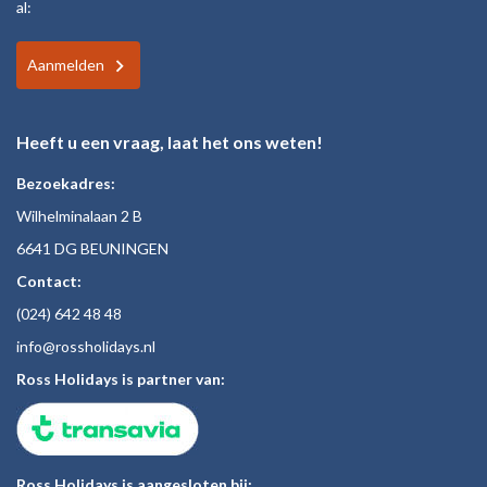
al:
Aanmelden
Heeft u een vraag, laat het ons weten!
Bezoekadres:
Wilhelminalaan 2 B
6641 DG BEUNINGEN
Contact:
(024)
642 48
48
inf
o@rossholiday
s.nl
Ross Holidays is partner van:
Ross Holidays is aangesloten bij: