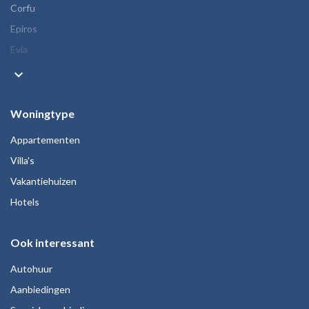
Corfu
Epiros
Evia
keyboard_arrow_down
Woningtype
Appartementen
Villa's
Vakantiehuizen
Hotels
Ook interessant
Autohuur
Aanbiedingen