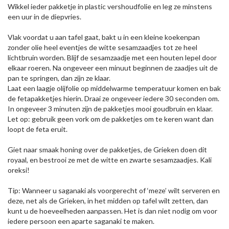
Wikkel ieder pakketje in plastic vershoudfolie en leg ze minstens
een uur in de diepvries.
Vlak voordat u aan tafel gaat, bakt u in een kleine koekenpan
zonder olie heel eventjes de witte sesamzaadjes tot ze heel
lichtbruin worden. Blijf de sesamzaadje met een houten lepel door
elkaar roeren. Na ongeveer een minuut beginnen de zaadjes uit de
pan te springen, dan zijn ze klaar.
Laat een laagje olijfolie op middelwarme temperatuur komen en bak
de fetapakketjes hierin. Draai ze ongeveer iedere 30 seconden om.
In ongeveer 3 minuten zijn de pakketjes mooi goudbruin en klaar.
Let op: gebruik geen vork om de pakketjes om te keren want dan
loopt de feta eruit.
Giet naar smaak honing over de pakketjes, de Grieken doen dit
royaal, en bestrooi ze met de witte en zwarte sesamzaadjes. Kali
oreksi!
Tip: Wanneer u saganaki als voorgerecht of ‘meze’ wilt serveren en
deze, net als de Grieken, in het midden op tafel wilt zetten, dan
kunt u de hoeveelheden aanpassen. Het is dan niet nodig om voor
iedere persoon een aparte saganaki te maken.