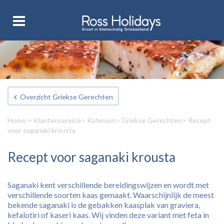
Overzicht Griekse Gerechten
Home
>
Klantenservice
>
Kafenion
>
Griekse Gerechten
> Recept
voor saganaki krousta
Recept voor saganaki krousta
Saganaki kent verschillende bereidingswijzen en wordt met
verschillende soorten kaas gemaakt. Waarschijnlijk de meest
bekende saganaki is de gebakken kaasplak van graviera,
kefalotiri of kaseri kaas. Wij vinden deze variant met feta in