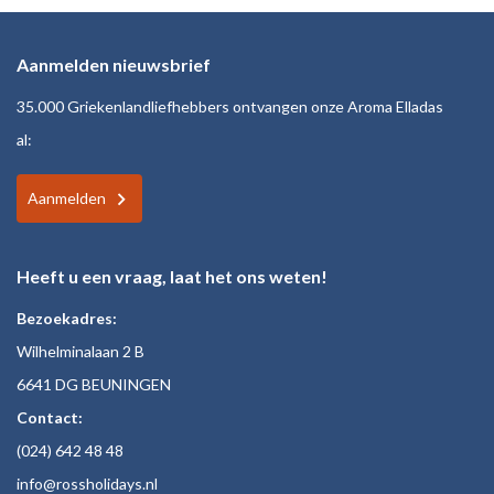
Aanmelden nieuwsbrief
35.000 Griekenlandliefhebbers ontvangen onze Aroma Elladas
al:
Aanmelden
Heeft u een vraag, laat het ons weten!
Bezoekadres:
Wilhelminalaan 2 B
6641 DG BEUNINGEN
Contact:
(024)
642 48
48
inf
o@rossholiday
s.nl