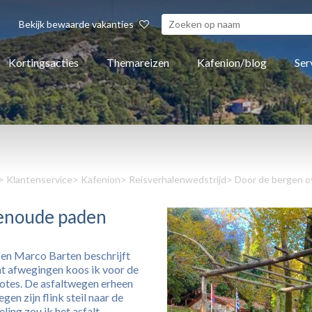
Bekijk bewaarde vakanties
Kortingsacties
Themareizen
Kafenion/blog
Ser
>
Klantenservice
>
Kafenion
>
Reisverhalenwedstrijd
> Door de bergen 
enoude paden
en Marco Barten beschrijft
at afwegingen koos ik voor de
iotes. De asfaltwegen erheen
en zijn flink steil naar de
ing zou ik het asfalt