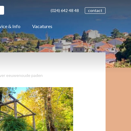
(024)
642 48
48
contact
vice & Info
Vacatures
over eeuwenoude paden