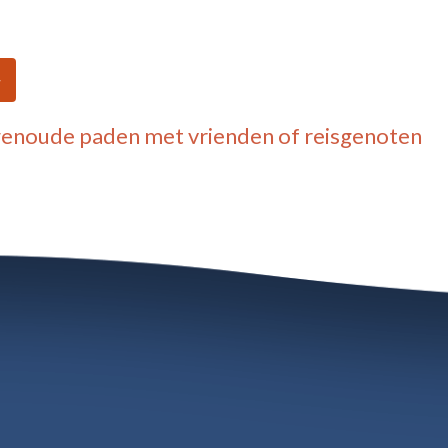
wenoude paden
met vrienden of reisgenoten