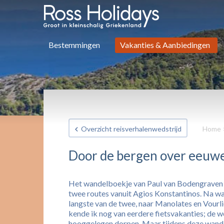
Bestemmingen
Vakanties & Aanbiedingen
Overzicht reisverhalenwedstrijd
Home
Door de bergen over eeuw
Het wandelboekje van Paul van Bodengraven 
twee routes vanuit Agios Konstantinos. Na w
langste van de twee, naar Manolates en Vourl
kende ik nog van eerdere fietsvakanties; de weg
hooggelegen dorpen. Maar tijdens deze wandel