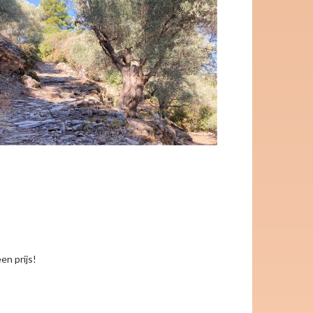
en prijs!
keyboard_arrow_right