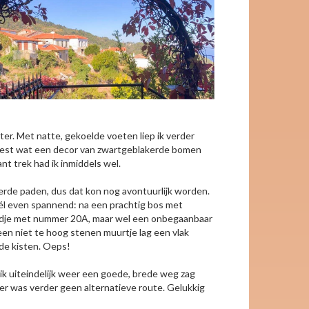
er. Met natte, gekoelde voeten liep ik verder
eweest wat een decor van zwartgeblakerde bomen
t trek had ik inmiddels wel.
rde paden, dus dat kon nog avontuurlijk worden.
él even spannend: na een prachtig bos met
 bordje met nummer 20A, maar wel een onbegaanbaar
en niet te hoog stenen muurtje lag een vlak
 de kisten. Oeps!
n ik uiteindelijk weer een goede, brede weg zag
 er was verder geen alternatieve route. Gelukkig