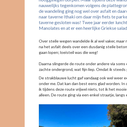
nauwelijks tegenkomen volgens de plattegrond
de wandeling ging nog wel over asfalt en daaro
naar taverne Ithaki om daar mijn fiets te par
taverne gesloten was! Twee jaar eerder lunchte
Manolates en at er een heerlijke Griekse salad
Over steile wegen wandelde ik al wel vaker, maar 
na het asfalt deels over een dusdanig steile bet
gaan lopen; loeisteil was die weg!
Daarna slingerde de route onder andere via som
zachte ondergrond, wat fijn liep. Omdat ik steeds
De strakblauwe lucht gaf vandaag ook wel weer ee
onder me. Dat kan dan best eens glad worden. In d
ik tijdens deze route vrijwel niets, tot ik het mo
alleen. De route ging via een enkel straatje, lang