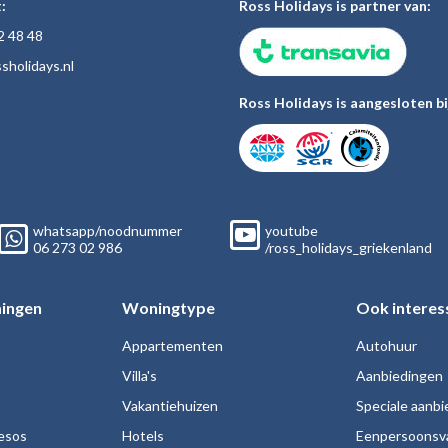
:
Ross Holidays is partner van:
2 48
48
sholiday
s.nl
Ross Holidays is aangesloten bi
whatsapp/noodnummer
youtube
06
273 02
986
/ross_holidays_griekenland
ingen
Woningtype
Ook interes
Appartementen
Autohuur
Villa's
Aanbiedingen
Vakantiehuizen
Speciale aanb
esos
Hotels
Eenpersoonsv