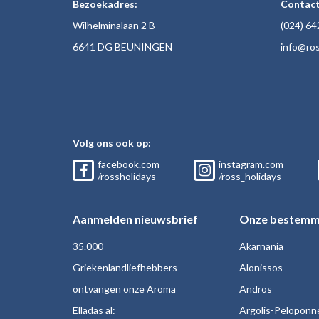
Bezoekadres:
Contact
Wilhelminalaan 2 B
(024)
64
6641 DG BEUNINGEN
inf
o@ros
Volg ons ook op:
facebook.com
instagram.com
/rossholidays
/ross_holidays
Aanmelden nieuwsbrief
Onze bestemm
35.000
Akarnania
Griekenlandliefhebbers
Alonissos
ontvangen onze Aroma
Andros
Elladas al:
Argolis-Peloponn