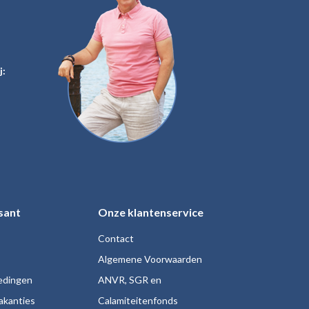
j:
sant
Onze klantenservice
Contact
Algemene Voorwaarden
iedingen
ANVR, SGR en
akanties
Calamiteitenfonds