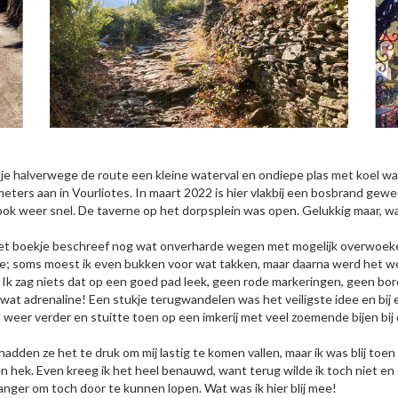
je halverwege de route een kleine waterval en ondiepe plas met koel wat
ometers aan in Vourliotes. In maart 2022 is hier vlakbij een bosbrand g
ook weer snel. De taverne op het dorpsplein was open. Gelukkig maar, wan
het boekje beschreef nog wat onverharde wegen met mogelijk overwoeke
e; soms moest ik even bukken voor wat takken, maar daarna werd het w
en. Ik zag niets dat op een goed pad leek, geen rode markeringen, geen
at adrenaline! Een stukje terugwandelen was het veiligste idee en bij e
val weer verder en stuitte toen op een imkerij met veel zoemende bijen bij
g hadden ze het te druk om mij lastig te komen vallen, maar ik was blij toe
en hek. Even kreeg ik het heel benauwd, want terug wilde ik toch niet en
nger om toch door te kunnen lopen. Wat was ik hier blij mee!