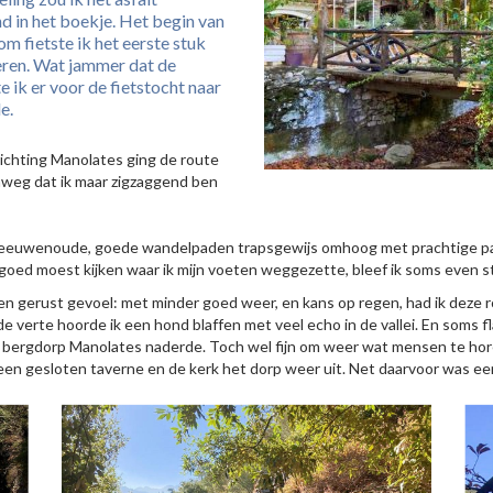
 in het boekje. Het begin van
m fietste ik het eerste stuk
keren. Wat jammer dat de
 ik er voor de fietstocht naar
e.
richting Manolates ging de route
onweg dat ik maar zigzaggend ben
s eeuwenoude, goede wandelpaden trapsgewijs omhoog met prachtige pa
 goed moest kijken waar ik mijn voeten weggezette, bleef ik soms even st
n gerust gevoel: met minder goed weer, en kans op regen, had ik deze r
e verte hoorde ik een hond blaffen met veel echo in de vallei. En soms 
oie bergdorp Manolates naderde. Toch wel fijn om weer wat mensen te hore
s een gesloten taverne en de kerk het dorp weer uit. Net daarvoor was een