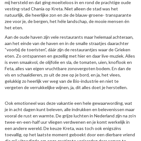
mij hersteld en dat ging moeiteloos in en rond de prachtige oude
vesting-stad Chania op Kreta. Niet alleen de stad was het
natuurlijk, die heerlijke zon en zie de blauw-groene- transparante
zee voor je, de bergen, het héle landschap, de mooie mensen én
het eten.
Aan de oude haven zijn vele restaurants maar helemaal achteraan,
aan het einde van de haven en in de smalle straatjes daarachter
“voorbij de toeristen”, dáár zijn de restaurantjes waar de Grieken
eten. Zo ontspannen en gezellig met hier en daar live-muziek. Alles
is even smaakvol, de olijfolie en sla, de tomaten, uien, knoflook en
Feta, alles van eigen vruchtbare zonovergoten bodem. En dan de
vis en schaaldieren, zo uit de zee op je bord, en ja, het vlees,
gelukkig zo heerlijk ver weg van de Bio-industrie en niet te
vergeten de verrukkelijke wijnen, ja, dit alles doet je herstellen.
Ook emotioneel was deze vakantie een hele gewaarwording, wat
je in acht dagen kunt beleven, alle indrukken en belevenissen maar
vooral de rust en warmte. De grijze luchten in Nederland zijn na zo’n
twee-en-een-half uur vliegen verdwenen en je komt werkelijk in
een andere wereld. De keuze Kreta, was toch ook enigszins
toevallig, op het laatste moment geboekt door een dierbare vriend
die mij uitnodigde om onze zestigste verjaardag daar samen te