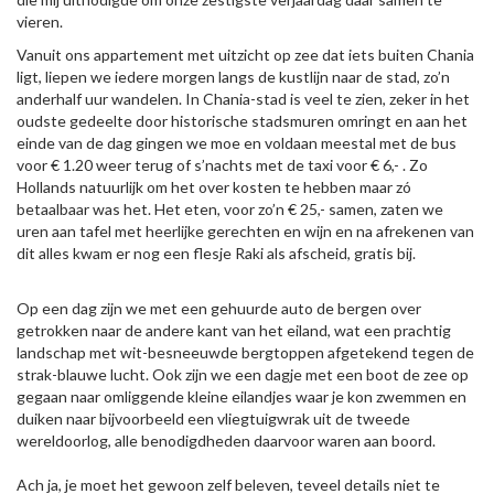
vieren.
Vanuit ons appartement met uitzicht op zee dat iets buiten Chania
ligt, liepen we iedere morgen langs de kustlijn naar de stad, zo’n
anderhalf uur wandelen. In Chania-stad is veel te zien, zeker in het
oudste gedeelte door historische stadsmuren omringt en aan het
einde van de dag gingen we moe en voldaan meestal met de bus
voor € 1.20 weer terug of s’nachts met de taxi voor € 6,- . Zo
Hollands natuurlijk om het over kosten te hebben maar zó
betaalbaar was het. Het eten, voor zo’n € 25,- samen, zaten we
uren aan tafel met heerlijke gerechten en wijn en na afrekenen van
dit alles kwam er nog een flesje Raki als afscheid, gratis bij.
Op een dag zijn we met een gehuurde auto de bergen over
getrokken naar de andere kant van het eiland, wat een prachtig
landschap met wit-besneeuwde bergtoppen afgetekend tegen de
strak-blauwe lucht. Ook zijn we een dagje met een boot de zee op
gegaan naar omliggende kleine eilandjes waar je kon zwemmen en
duiken naar bijvoorbeeld een vliegtuigwrak uit de tweede
wereldoorlog, alle benodigdheden daarvoor waren aan boord.
Ach ja, je moet het gewoon zelf beleven, teveel details niet te