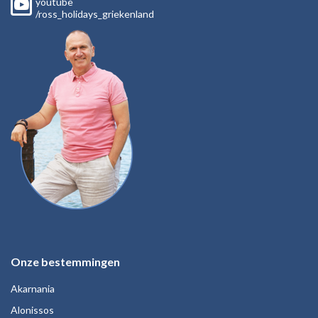
youtube
/ross_holidays_griekenland
Onze bestemmingen
Akarnania
Alonissos