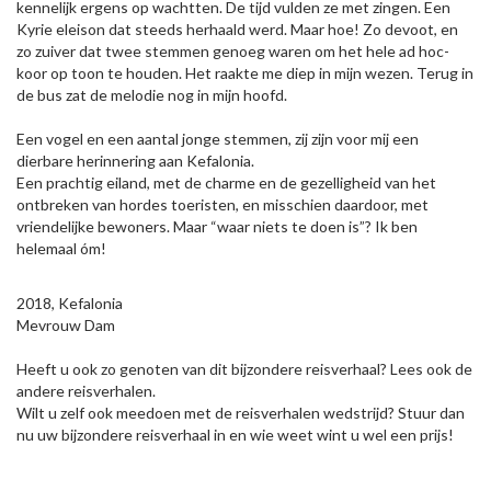
kennelijk ergens op wachtten. De tijd vulden ze met zingen. Een
Kyrie eleison dat steeds herhaald werd. Maar hoe! Zo devoot, en
zo zuiver dat twee stemmen genoeg waren om het hele ad hoc-
koor op toon te houden. Het raakte me diep in mijn wezen. Terug in
de bus zat de melodie nog in mijn hoofd.
Een vogel en een aantal jonge stemmen, zij zijn voor mij een
dierbare herinnering aan Kefalonia.
Een prachtig eiland, met de charme en de gezelligheid van het
ontbreken van hordes toeristen, en misschien daardoor, met
vriendelijke bewoners. Maar “waar niets te doen is”? Ik ben
helemaal óm!
2018, Kefalonia
Mevrouw Dam
Heeft u ook zo genoten van dit bijzondere reisverhaal? Lees ook de
andere reisverhalen.
Wilt u zelf ook meedoen met de reisverhalen wedstrijd? Stuur dan
nu uw bijzondere reisverhaal in en wie weet wint u wel een prijs!