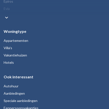
Epiros
Evia
keyboard_arrow_down
Woningtype
Appartementen
Villa's
Vakantiehuizen
Hotels
Ook interessant
Autohuur
Aanbiedingen
Speciale aanbiedingen
Eenpersoonsvakanties