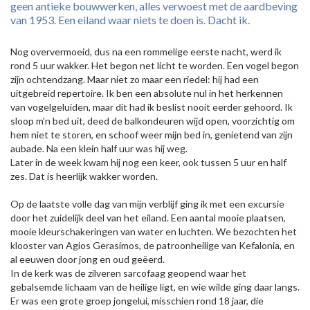
geen antieke bouwwerken, alles verwoest met de aardbeving
van 1953. Een eiland waar niets te doen is. Dacht ik.
Nog oververmoeid, dus na een rommelige eerste nacht, werd ik
rond 5 uur wakker. Het begon net licht te worden. Een vogel begon
zijn ochtendzang. Maar niet zo maar een riedel: hij had een
uitgebreid repertoire. Ik ben een absolute nul in het herkennen
van vogelgeluiden, maar dit had ik beslist nooit eerder gehoord. Ik
sloop m’n bed uit, deed de balkondeuren wijd open, voorzichtig om
hem niet te storen, en schoof weer mijn bed in, genietend van zijn
aubade. Na een klein half uur was hij weg.
Later in de week kwam hij nog een keer, ook tussen 5 uur en half
zes. Dat is heerlijk wakker worden.
Op de laatste volle dag van mijn verblijf ging ik met een excursie
door het zuidelijk deel van het eiland. Een aantal mooie plaatsen,
mooie kleurschakeringen van water en luchten. We bezochten het
klooster van Agios Gerasimos, de patroonheilige van Kefalonia, en
al eeuwen door jong en oud geëerd.
In de kerk was de zilveren sarcofaag geopend waar het
gebalsemde lichaam van de heilige ligt, en wie wilde ging daar langs.
Er was een grote groep jongelui, misschien rond 18 jaar, die