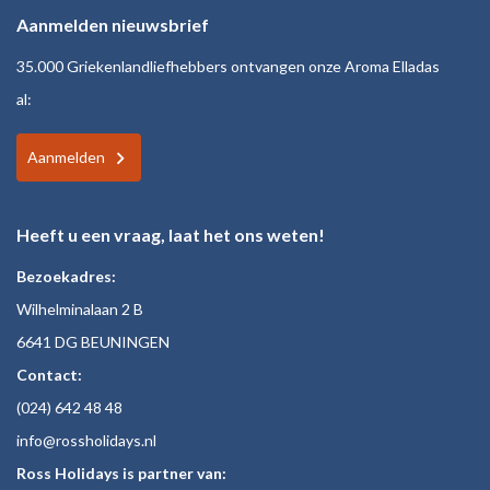
Aanmelden nieuwsbrief
35.000 Griekenlandliefhebbers ontvangen onze Aroma Elladas
al:
Aanmelden
Heeft u een vraag, laat het ons weten!
Bezoekadres:
Wilhelminalaan 2 B
6641 DG BEUNINGEN
Contact:
(024)
642 48
48
inf
o@rossholiday
s.nl
Ross Holidays is partner van: