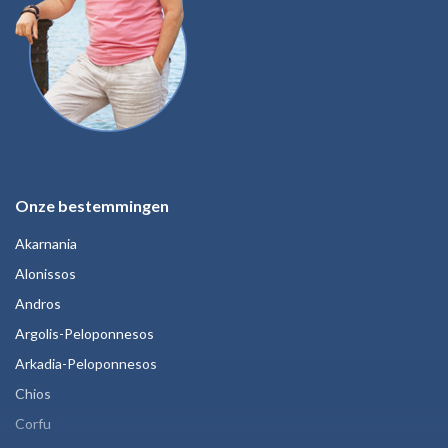
Onze bestemmingen
Akarnania
Alonissos
Andros
Argolis-Peloponnesos
Arkadia-Peloponnesos
Chios
Corfu