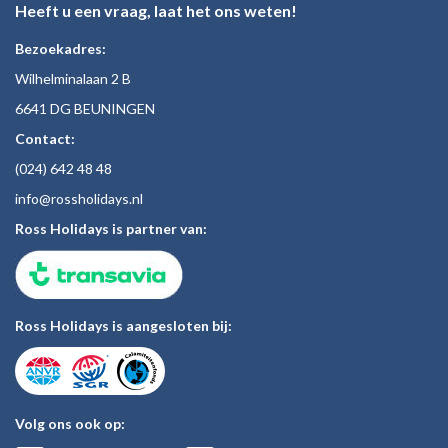
Heeft u een vraag, laat het ons weten!
Bezoekadres:
Wilhelminalaan 2 B
6641 DG BEUNINGEN
Contact:
(024)
642 48
48
inf
o@rossholiday
s.nl
Ross Holidays is partner van:
Ross Holidays is aangesloten bij:
Volg ons ook op: