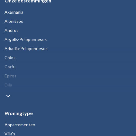
Onze bestemmingen
Akarnania
Alonissos
Andros
Argolis-Peloponnesos
Arkadia-Peloponnesos
Chios
Corfu
Epiros
Evia
keyboard_arrow_down
Woningtype
Appartementen
Villa's