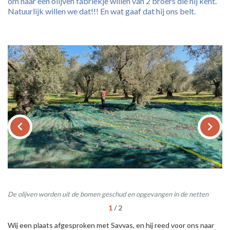
om naar een olijven fabriekje willen van 2 broers die hij kent.
Natuurlijk willen we dat!!! En wat gaaf dat hij ons belt.
keyboard_arrow_left
keyboard_arrow_right
De olijven worden uit de bomen geschud en opgevangen in de netten
1
/
2
Wij een plaats afgesproken met Savvas, en hij reed voor ons naar