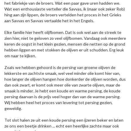
het fabriekje van de broers. Wat een paar gave uren hadden we.
Wat een enthousiaste verteller die Savvas, ik (maar ook zeker Rob)
hing aan zijn lippen, de broers vertelden het proces in het Grieks
aan Savvas en Savvas vertaalde het in het Engels.
Elke familie hier heeft olijfbomen. Dat is ook wel aan de streek te
zien hier, niet te geloven zo veel olijfbomen. Vandaag ook meerdere
keren de oogst in het klein gezien, mensen die netten op de grond
hebben liggen en met stokken de olijven er uit schudden. Erg leuk
om naar te kijken.
Zoals we hebben gehoord is de persing van groene olijven de
lekkerste en zachtste smaak, wel veel minder olie komt hier van,
hoe langer de olijven hangen hoe donkerder de olijven worden, dus
dan ook zwart, er komt ook meer olie van zwarte olijven, maar de
smaak is minder. Je hebt een koude en warme persing, de koude
persing daarvan is de prijs veel hoger dan van de warme persing.
Wij hebben heel het proces van levering tot persing gezien,
geweldig.
Tot slot halen ze uit een koude persing een ijzeren beker en laten
ze ons een beetje drinken ... echt een heerlijke zachte maar ook