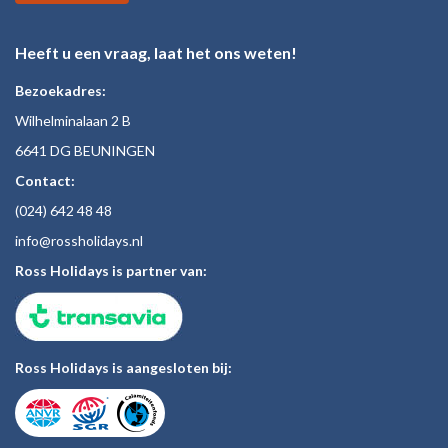
Heeft u een vraag, laat het ons weten!
Bezoekadres:
Wilhelminalaan 2 B
6641 DG BEUNINGEN
Contact:
(024)
642 48
48
inf
o@rossholiday
s.nl
Ross Holidays is partner van:
Ross Holidays is aangesloten bij: