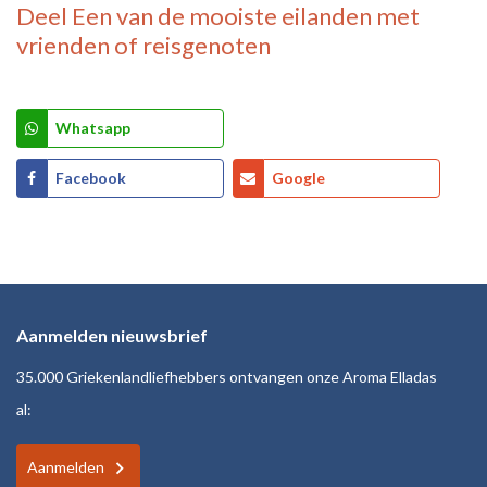
Deel
Een van de mooiste eilanden
met
vrienden of reisgenoten
Whatsapp
Facebook
Google
Aanmelden nieuwsbrief
35.000 Griekenlandliefhebbers ontvangen onze Aroma Elladas
al:
Aanmelden