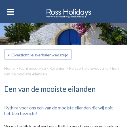
Overzicht reisverhalenwedstrijd
Home
>
Klantenservice
>
Kafenion
>
Reisverhalenwedstrijd
> Een
van de mooiste eilanden
Een van de mooiste eilanden
Kythira voor ons een van de mooiste eilanden die wij ooit
hebben bezocht!
Waarschijnlijk is er al veel over Kythira geschreven en gesproken