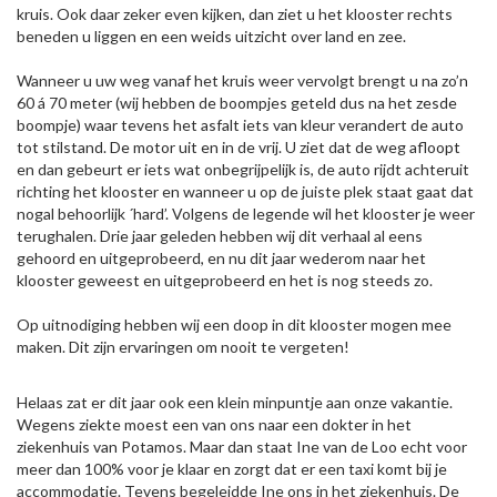
kruis. Ook daar zeker even kijken, dan ziet u het klooster rechts
beneden u liggen en een weids uitzicht over land en zee.
Wanneer u uw weg vanaf het kruis weer vervolgt brengt u na zo’n
60 á 70 meter (wij hebben de boompjes geteld dus na het zesde
boompje) waar tevens het asfalt iets van kleur verandert de auto
tot stilstand. De motor uit en in de vrij. U ziet dat de weg afloopt
en dan gebeurt er iets wat onbegrijpelijk is, de auto rijdt achteruit
richting het klooster en wanneer u op de juiste plek staat gaat dat
nogal behoorlijk ´hard’. Volgens de legende wil het klooster je weer
terughalen. Drie jaar geleden hebben wij dit verhaal al eens
gehoord en uitgeprobeerd, en nu dit jaar wederom naar het
klooster geweest en uitgeprobeerd en het is nog steeds zo.
Op uitnodiging hebben wij een doop in dit klooster mogen mee
maken. Dit zijn ervaringen om nooit te vergeten!
Helaas zat er dit jaar ook een klein minpuntje aan onze vakantie.
Wegens ziekte moest een van ons naar een dokter in het
ziekenhuis van Potamos. Maar dan staat Ine van de Loo echt voor
meer dan 100% voor je klaar en zorgt dat er een taxi komt bij je
accommodatie. Tevens begeleidde Ine ons in het ziekenhuis. De