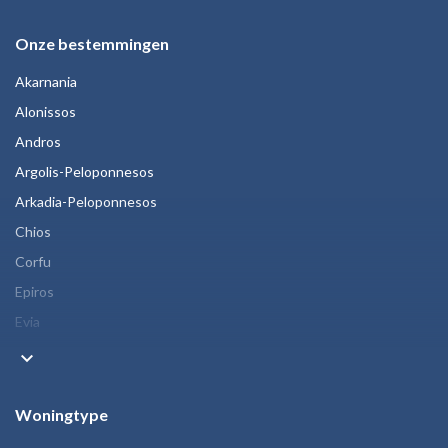
Onze bestemmingen
Akarnania
Alonissos
Andros
Argolis-Peloponnesos
Arkadia-Peloponnesos
Chios
Corfu
Epiros
Evia
keyboard_arrow_down
Woningtype