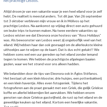
het prachtige Lesbos.
Altijd droom je van een vakantie waar je een heel eiland voor je zelf
hebt. De realiteit is meestal anders. Tot dit jaar. Van 26 september
tot 3 oktober verbleven mijn vrouw en ik in Mólivos op het
prachtige Lesbos. Na aankomst op vrijdag direct een auto gehuurd
om leuke trips te kunnen maken. Na twee eerdere vakanties op
Lesbos wisten we dat Eleonora onze hostess van “Ross Holidays”
was. Als bewoonster van Lesbos weet zij ongelooflijk veel van het
eiland. Wij hebben haar dan ook gevraagd om de allerleukste kleine
uithoekjes aan te wijzen op de kaart. Dat is dus echt gelukt!! We
hebben soms wel een uur gereden op het eiland zonder iemand
tegen te komen. We hebben de prachtigste afgelegen baaien
gezien, waar we het strand voor ons alleen hadden.
We belandden door de tips van Eleonora ook in Ágios Stéfanos.
Het bestaat uit een klein klooster, drie huisjes, een pottenbakkerij
en een klein haventje. Alles even fotogeniek. Tijdens het
fotograferen aan de praat geraakt met een Griek, die gelijk Griekse
koffie en allerlei lekkernijen liet aanrukken. We hebben enorm
genoten van deze Griekse gastvrijheid, de rust op het eiland en de
geweldige keuken op het eiland. Kortom een heerlijke vakantie.
Tot snel!!