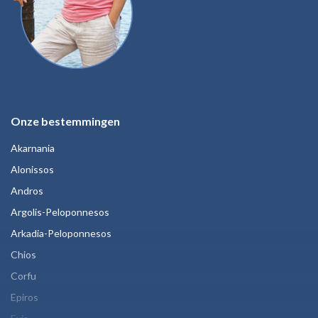
Onze bestemmingen
Akarnania
Alonissos
Andros
Argolis-Peloponnesos
Arkadia-Peloponnesos
Chios
Corfu
Epiros