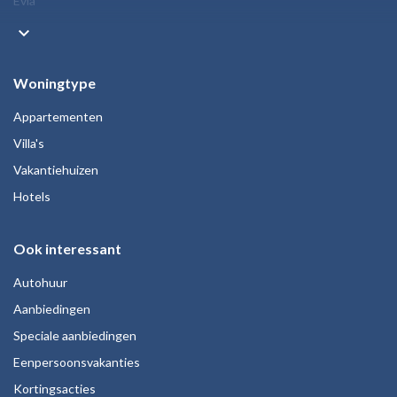
Evia
keyboard_arrow_down
Woningtype
Appartementen
Villa's
Vakantiehuizen
Hotels
Ook interessant
Autohuur
Aanbiedingen
Speciale aanbiedingen
Eenpersoonsvakanties
Kortingsacties