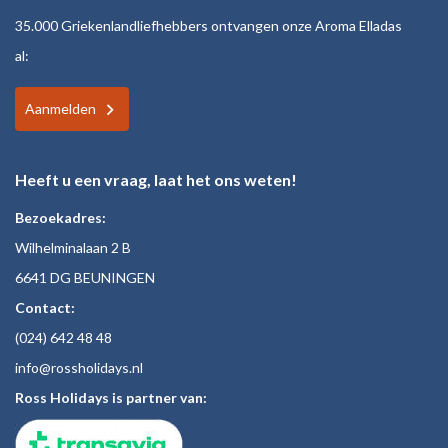
35.000 Griekenlandliefhebbers ontvangen onze Aroma Elladas
al:
Aanmelden
Heeft u een vraag, laat het ons weten!
Bezoekadres:
Wilhelminalaan 2 B
6641 DG BEUNINGEN
Contact:
(024)
642 48
48
inf
o@rossholiday
s.nl
Ross Holidays is partner van: