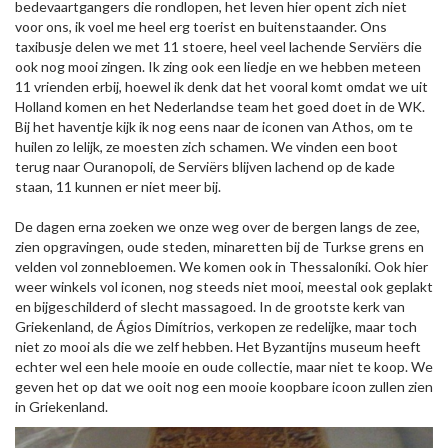
bedevaartgangers die rondlopen, het leven hier opent zich niet
voor ons, ik voel me heel erg toerist en buitenstaander. Ons
taxibusje delen we met 11 stoere, heel veel lachende Serviërs die
ook nog mooi zingen. Ik zing ook een liedje en we hebben meteen
11 vrienden erbij, hoewel ik denk dat het vooral komt omdat we uit
Holland komen en het Nederlandse team het goed doet in de WK.
Bij het haventje kijk ik nog eens naar de iconen van Athos, om te
huilen zo lelijk, ze moesten zich schamen. We vinden een boot
terug naar Ouranopoli, de Serviërs blijven lachend op de kade
staan, 11 kunnen er niet meer bij.
De dagen erna zoeken we onze weg over de bergen langs de zee,
zien opgravingen, oude steden, minaretten bij de Turkse grens en
velden vol zonnebloemen. We komen ook in Thessaloníki. Ook hier
weer winkels vol iconen, nog steeds niet mooi, meestal ook geplakt
en bijgeschilderd of slecht massagoed. In de grootste kerk van
Griekenland, de Ágios Dimítrios, verkopen ze redelijke, maar toch
niet zo mooi als die we zelf hebben. Het Byzantijns museum heeft
echter wel een hele mooie en oude collectie, maar niet te koop. We
geven het op dat we ooit nog een mooie koopbare icoon zullen zien
in Griekenland.