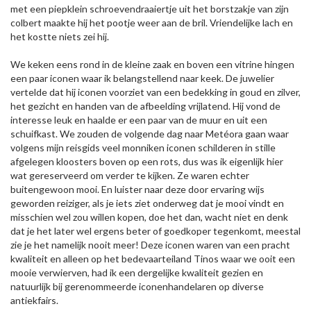
met een piepklein schroevendraaiertje uit het borstzakje van zijn
colbert maakte hij het pootje weer aan de bril. Vriendelijke lach en
het kostte niets zei hij.
We keken eens rond in de kleine zaak en boven een vitrine hingen
een paar iconen waar ik belangstellend naar keek. De juwelier
vertelde dat hij iconen voorziet van een bedekking in goud en zilver,
het gezicht en handen van de afbeelding vrijlatend. Hij vond de
interesse leuk en haalde er een paar van de muur en uit een
schuifkast. We zouden de volgende dag naar Metéora gaan waar
volgens mijn reisgids veel monniken iconen schilderen in stille
afgelegen kloosters boven op een rots, dus was ik eigenlijk hier
wat gereserveerd om verder te kijken. Ze waren echter
buitengewoon mooi. En luister naar deze door ervaring wijs
geworden reiziger, als je iets ziet onderweg dat je mooi vindt en
misschien wel zou willen kopen, doe het dan, wacht niet en denk
dat je het later wel ergens beter of goedkoper tegenkomt, meestal
zie je het namelijk nooit meer! Deze iconen waren van een pracht
kwaliteit en alleen op het bedevaarteiland Tinos waar we ooit een
mooie verwierven, had ik een dergelijke kwaliteit gezien en
natuurlijk bij gerenommeerde iconenhandelaren op diverse
antiekfairs.