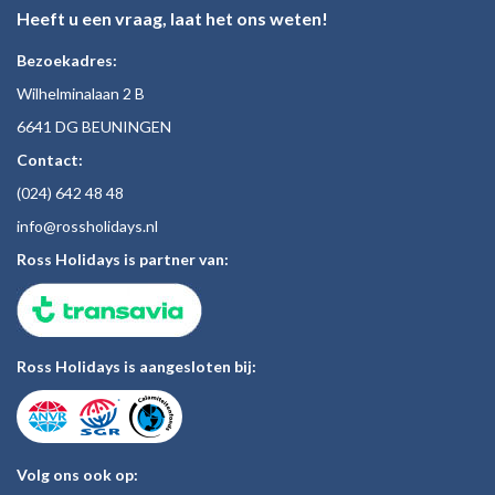
Heeft u een vraag, laat het ons weten!
Bezoekadres:
Wilhelminalaan 2 B
6641 DG BEUNINGEN
Contact:
(024)
642 48
48
inf
o@rossholiday
s.nl
Ross Holidays is partner van:
Ross Holidays is aangesloten bij:
Volg ons ook op: