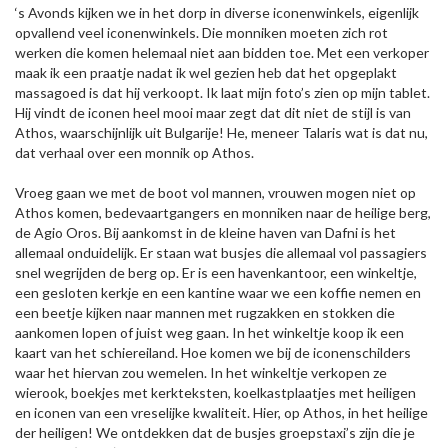
‘s Avonds kijken we in het dorp in diverse iconenwinkels, eigenlijk
opvallend veel iconenwinkels. Die monniken moeten zich rot
werken die komen helemaal niet aan bidden toe. Met een verkoper
maak ik een praatje nadat ik wel gezien heb dat het opgeplakt
massagoed is dat hij verkoopt. Ik laat mijn foto’s zien op mijn tablet.
Hij vindt de iconen heel mooi maar zegt dat dit niet de stijl is van
Athos, waarschijnlijk uit Bulgarije! He, meneer Talaris wat is dat nu,
dat verhaal over een monnik op Athos.
Vroeg gaan we met de boot vol mannen, vrouwen mogen niet op
Athos komen, bedevaartgangers en monniken naar de heilige berg,
de Agio Oros. Bij aankomst in de kleine haven van Dafni is het
allemaal onduidelijk. Er staan wat busjes die allemaal vol passagiers
snel wegrijden de berg op. Er is een havenkantoor, een winkeltje,
een gesloten kerkje en een kantine waar we een koffie nemen en
een beetje kijken naar mannen met rugzakken en stokken die
aankomen lopen of juist weg gaan. In het winkeltje koop ik een
kaart van het schiereiland. Hoe komen we bij de iconenschilders
waar het hiervan zou wemelen. In het winkeltje verkopen ze
wierook, boekjes met kerkteksten, koelkastplaatjes met heiligen
en iconen van een vreselijke kwaliteit. Hier, op Athos, in het heilige
der heiligen! We ontdekken dat de busjes groepstaxi’s zijn die je