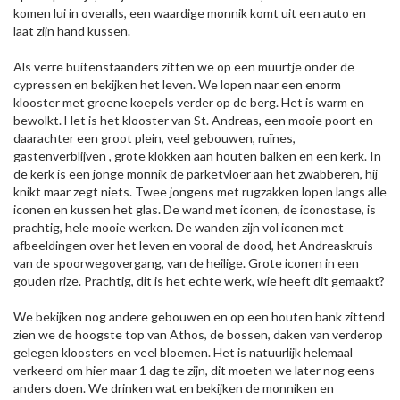
komen lui in overalls, een waardige monnik komt uit een auto en
laat zijn hand kussen.
Als verre buitenstaanders zitten we op een muurtje onder de
cypressen en bekijken het leven. We lopen naar een enorm
klooster met groene koepels verder op de berg. Het is warm en
bewolkt. Het is het klooster van St. Andreas, een mooie poort en
daarachter een groot plein, veel gebouwen, ruïnes,
gastenverblijven , grote klokken aan houten balken en een kerk. In
de kerk is een jonge monnik de parketvloer aan het zwabberen, hij
knikt maar zegt niets. Twee jongens met rugzakken lopen langs alle
iconen en kussen het glas. De wand met iconen, de iconostase, is
prachtig, hele mooie werken. De wanden zijn vol iconen met
afbeeldingen over het leven en vooral de dood, het Andreaskruis
van de spoorwegovergang, van de heilige. Grote iconen in een
gouden rize. Prachtig, dit is het echte werk, wie heeft dit gemaakt?
We bekijken nog andere gebouwen en op een houten bank zittend
zien we de hoogste top van Athos, de bossen, daken van verderop
gelegen kloosters en veel bloemen. Het is natuurlijk helemaal
verkeerd om hier maar 1 dag te zijn, dit moeten we later nog eens
anders doen. We drinken wat en bekijken de monniken en