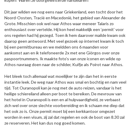
kopen? Waren ze doorgewinterde handelaren?
Dit jaar wilden we nog eens naar Griekenland, een tocht door het
Noord-Oosten, Tracië en Macedonië, het gebied van Alexander de
Grote. Misschien ook wel naar Athos waar meneer Talaris zo
enthousiast over vertelde. Hij kon heel makkelijk een ‘permit’ voor
ons regelen had hij gezegd. Toen ik hem daarover mailde kwam ook
daarop geen antwoord. Met veel gezoek op internet kwam ik toch
bij een permitbureau en we meldden ons 6 maanden voor
aankomst aan en ik telefoneerde 2x met ene Giórgos over onze
paspoortnummers. Ik maakte foto’s van onze iconen en wilde op
Athos navraag doen naar de schilder, Kuifje als Poirot naar Athos.
Het bleek toch allemaal wat moeilijker te zijn dan het in eerste
instantie leek. De weg naar Athos was smal en bochtig en nam veel
tijd. Tot Ouranopoli kan je nog met de auto reizen, vandaar is het
heilige schiereiland alleen per boot te bereiken. De mevrouw van
het hotel in Ouranopoli is een en al hulpvaardigheid, ze verbaast
zich wel over onze slechte voorbereiding en ik schaam me diep dat
het ook zo is. Onze permit moet bij een kerkkantoor omgezet
worden in een visum, zij zal dat regelen en ook de boot van 8.30 zal
ze reserveren. Het kan dus nog goed komen.