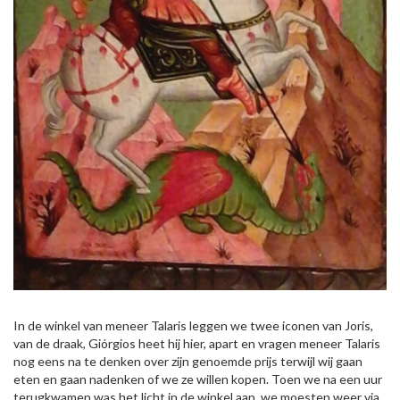
In de winkel van meneer Talaris leggen we twee iconen van Joris,
van de draak, Giórgios heet hij hier, apart en vragen meneer Talaris
nog eens na te denken over zijn genoemde prijs terwijl wij gaan
eten en gaan nadenken of we ze willen kopen. Toen we na een uur
terugkwamen was het licht in de winkel aan, we moesten weer via