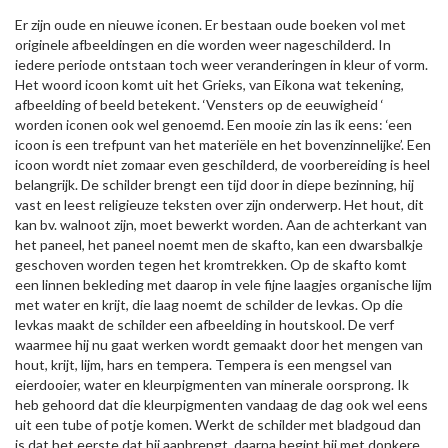
Er zijn oude en nieuwe iconen. Er bestaan oude boeken vol met
originele afbeeldingen en die worden weer nageschilderd. In
iedere periode ontstaan toch weer veranderingen in kleur of vorm.
Het woord icoon komt uit het Grieks, van Eikona wat tekening,
afbeelding of beeld betekent. ‘Vensters op de eeuwigheid ‘
worden iconen ook wel genoemd. Een mooie zin las ik eens: ‘een
icoon is een trefpunt van het materiële en het bovenzinnelijke’. Een
icoon wordt niet zomaar even geschilderd, de voorbereiding is heel
belangrijk. De schilder brengt een tijd door in diepe bezinning, hij
vast en leest religieuze teksten over zijn onderwerp. Het hout, dit
kan bv. walnoot zijn, moet bewerkt worden. Aan de achterkant van
het paneel, het paneel noemt men de skafto, kan een dwarsbalkje
geschoven worden tegen het kromtrekken. Op de skafto komt
een linnen bekleding met daarop in vele fijne laagjes organische lijm
met water en krijt, die laag noemt de schilder de levkas. Op die
levkas maakt de schilder een afbeelding in houtskool. De verf
waarmee hij nu gaat werken wordt gemaakt door het mengen van
hout, krijt, lijm, hars en tempera. Tempera is een mengsel van
eierdooier, water en kleurpigmenten van minerale oorsprong. Ik
heb gehoord dat die kleurpigmenten vandaag de dag ook wel eens
uit een tube of potje komen. Werkt de schilder met bladgoud dan
is dat het eerste dat hij aanbrengt, daarna begint hij met donkere