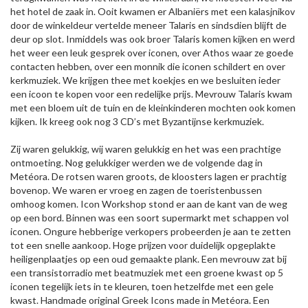
het hotel de zaak in. Ooit kwamen er Albaniërs met een kalasjnikov
door de winkeldeur vertelde meneer Talaris en sindsdien blijft de
deur op slot. Inmiddels was ook broer Talaris komen kijken en werd
het weer een leuk gesprek over iconen, over Athos waar ze goede
contacten hebben, over een monnik die iconen schildert en over
kerkmuziek. We krijgen thee met koekjes en we besluiten ieder
een icoon te kopen voor een redelijke prijs. Mevrouw Talaris kwam
met een bloem uit de tuin en de kleinkinderen mochten ook komen
kijken. Ik kreeg ook nog 3 CD’s met Byzantijnse kerkmuziek.
Zij waren gelukkig, wij waren gelukkig en het was een prachtige
ontmoeting. Nog gelukkiger werden we de volgende dag in
Metéora. De rotsen waren groots, de kloosters lagen er prachtig
bovenop. We waren er vroeg en zagen de toeristenbussen
omhoog komen. Icon Workshop stond er aan de kant van de weg
op een bord. Binnen was een soort supermarkt met schappen vol
iconen. Ongure hebberige verkopers probeerden je aan te zetten
tot een snelle aankoop. Hoge prijzen voor duidelijk opgeplakte
heiligenplaatjes op een oud gemaakte plank. Een mevrouw zat bij
een transistorradio met beatmuziek met een groene kwast op 5
iconen tegelijk iets in te kleuren, toen hetzelfde met een gele
kwast. Handmade original Greek Icons made in Metéora. Een