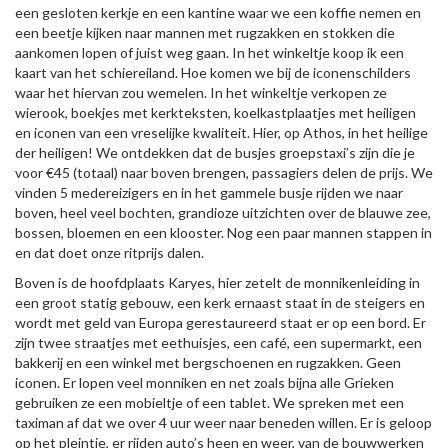
een gesloten kerkje en een kantine waar we een koffie nemen en
een beetje kijken naar mannen met rugzakken en stokken die
aankomen lopen of juist weg gaan. In het winkeltje koop ik een
kaart van het schiereiland. Hoe komen we bij de iconenschilders
waar het hiervan zou wemelen. In het winkeltje verkopen ze
wierook, boekjes met kerkteksten, koelkastplaatjes met heiligen
en iconen van een vreselijke kwaliteit. Hier, op Athos, in het heilige
der heiligen! We ontdekken dat de busjes groepstaxi’s zijn die je
voor €45 (totaal) naar boven brengen, passagiers delen de prijs. We
vinden 5 medereizigers en in het gammele busje rijden we naar
boven, heel veel bochten, grandioze uitzichten over de blauwe zee,
bossen, bloemen en een klooster. Nog een paar mannen stappen in
en dat doet onze ritprijs dalen.
Boven is de hoofdplaats Karyes, hier zetelt de monnikenleiding in
een groot statig gebouw, een kerk ernaast staat in de steigers en
wordt met geld van Europa gerestaureerd staat er op een bord. Er
zijn twee straatjes met eethuisjes, een café, een supermarkt, een
bakkerij en een winkel met bergschoenen en rugzakken. Geen
iconen. Er lopen veel monniken en net zoals bijna alle Grieken
gebruiken ze een mobieltje of een tablet. We spreken met een
taximan af dat we over 4 uur weer naar beneden willen. Er is geloop
op het pleintje, er rijden auto’s heen en weer, van de bouwwerken