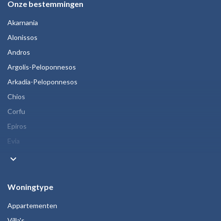
Onze bestemmingen
Akarnania
Alonissos
Andros
Argolis-Peloponnesos
Arkadia-Peloponnesos
Chios
Corfu
Epiros
Evia
keyboard_arrow_down
Woningtype
Appartementen
Villa's