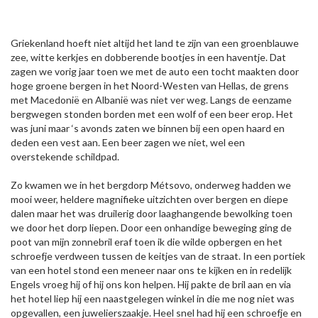
Griekenland hoeft niet altijd het land te zijn van een groenblauwe
zee, witte kerkjes en dobberende bootjes in een haventje. Dat
zagen we vorig jaar toen we met de auto een tocht maakten door
hoge groene bergen in het Noord-Westen van Hellas, de grens
met Macedonië en Albanië was niet ver weg. Langs de eenzame
bergwegen stonden borden met een wolf of een beer erop. Het
was juni maar ‘s avonds zaten we binnen bij een open haard en
deden een vest aan. Een beer zagen we niet, wel een
overstekende schildpad.
Zo kwamen we in het bergdorp Métsovo, onderweg hadden we
mooi weer, heldere magnifieke uitzichten over bergen en diepe
dalen maar het was druilerig door laaghangende bewolking toen
we door het dorp liepen. Door een onhandige beweging ging de
poot van mijn zonnebril eraf toen ik die wilde opbergen en het
schroefje verdween tussen de keitjes van de straat. In een portiek
van een hotel stond een meneer naar ons te kijken en in redelijk
Engels vroeg hij of hij ons kon helpen. Hij pakte de bril aan en via
het hotel liep hij een naastgelegen winkel in die me nog niet was
opgevallen, een juwelierszaakje. Heel snel had hij een schroefje en