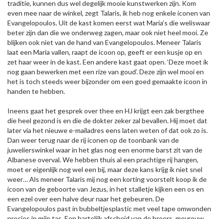
traditie, kunnen dus wel degelijk mooie kunstwerken zijn. Kom
even mee naar de winkel, zegt Talaris, ik heb nog enkele iconen van
Evangelopoulos. Uit de kast komen eerst wat Maria’s die weliswaar
beter zijn dan die we onderweg zagen, maar ook niet heel mooi. Ze
blijken ook niet van de hand van Evangelopoulos. Meneer Talaris
laat een Maria vallen, raapt de icoon op, geeft er een kusje op en
zet haar weer in de kast. Een andere kast gaat open. ‘Deze moet ik
nog gaan bewerken met een rize van goud’. Deze zijn wel mooi en
het is toch steeds weer bijzonder om een goed gemaakte icoon in
handen te hebben.
Ineens gaat het gesprek over thee en HJ krijgt een zak bergthee
die heel gezond is en die de dokter zeker zal bevallen. Hij moet dat
later via het nieuwe e-mailadres eens laten weten of dat ook zo is.
Dan weer terug naar de rij iconen op de toonbank van de
juwelierswinkel waar in het glas nog een enorme barst zit van de
Albanese overval. We hebben thuis al een prachtige rij hangen,
moet er eigenlijk nog wel een bij, maar deze kans krijg ik niet snel
weer… Als meneer Talaris mij nog een korting voorstelt koop ik de
icoon van de geboorte van Jezus, in het stalletje kijken een os en
een ezel over een halve deur naar het gebeuren. De
Evangelopoulos past in bubbeltjesplastic met veel tape omwonden
precies in mijn tas. Een hartelijk afscheid van de broers, mevrouw