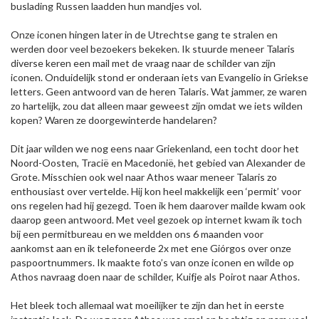
buslading Russen laadden hun mandjes vol.
Onze iconen hingen later in de Utrechtse gang te stralen en
werden door veel bezoekers bekeken. Ik stuurde meneer Talaris
diverse keren een mail met de vraag naar de schilder van zijn
iconen. Onduidelijk stond er onderaan iets van Evangelio in Griekse
letters. Geen antwoord van de heren Talaris. Wat jammer, ze waren
zo hartelijk, zou dat alleen maar geweest zijn omdat we iets wilden
kopen? Waren ze doorgewinterde handelaren?
Dit jaar wilden we nog eens naar Griekenland, een tocht door het
Noord-Oosten, Tracië en Macedonië, het gebied van Alexander de
Grote. Misschien ook wel naar Athos waar meneer Talaris zo
enthousiast over vertelde. Hij kon heel makkelijk een ‘permit’ voor
ons regelen had hij gezegd. Toen ik hem daarover mailde kwam ook
daarop geen antwoord. Met veel gezoek op internet kwam ik toch
bij een permitbureau en we meldden ons 6 maanden voor
aankomst aan en ik telefoneerde 2x met ene Giórgos over onze
paspoortnummers. Ik maakte foto’s van onze iconen en wilde op
Athos navraag doen naar de schilder, Kuifje als Poirot naar Athos.
Het bleek toch allemaal wat moeilijker te zijn dan het in eerste