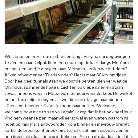
We stippelen onze route uit, willen langs Vergina om opgravingen
te zien en naar Delphi. Ik zie een route op de kaart langs Metéora
en met een beetje omrijden naar Métsovo… zullen we het doen?
Kijken of we meneer Talaris vinden? Het is maar 30 km. omrijden.
Door heel veel tunnels gaan we door de bergen, zien ver weg de
Olympus, spannende hoge uitzichten op diepe dalen en staan
zowaar ineens weer in Métsovo, met mooi weer dit keer. De winkel
en het hotel zijn er nog en als we door de etalage naar binnen
kijken komt meneer Talaris lachend naar buiten. ‘Welcome,
welcome, how nice to see you again’. Ik zeg dat ik het ook heel leuk
vind hem weer te zien, maar wil eerst wel even weten waarom hij
nooit op mijn mails antwoordde? Kom binnen en mevrouw brengt
koffie, de broer komt er ook bij zitten. Ik laat mijn reisboek zien en
hun ingeplakte kaartje wordt bekeken. Ach en oh, dat kaartje dat is