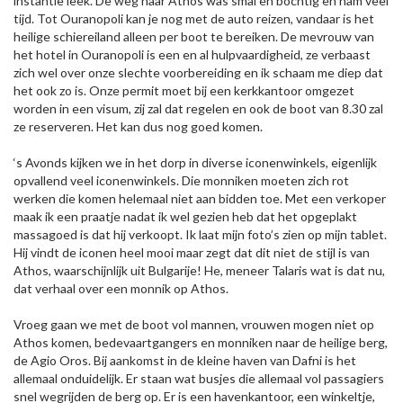
instantie leek. De weg naar Athos was smal en bochtig en nam veel
tijd. Tot Ouranopoli kan je nog met de auto reizen, vandaar is het
heilige schiereiland alleen per boot te bereiken. De mevrouw van
het hotel in Ouranopoli is een en al hulpvaardigheid, ze verbaast
zich wel over onze slechte voorbereiding en ik schaam me diep dat
het ook zo is. Onze permit moet bij een kerkkantoor omgezet
worden in een visum, zij zal dat regelen en ook de boot van 8.30 zal
ze reserveren. Het kan dus nog goed komen.
‘s Avonds kijken we in het dorp in diverse iconenwinkels, eigenlijk
opvallend veel iconenwinkels. Die monniken moeten zich rot
werken die komen helemaal niet aan bidden toe. Met een verkoper
maak ik een praatje nadat ik wel gezien heb dat het opgeplakt
massagoed is dat hij verkoopt. Ik laat mijn foto’s zien op mijn tablet.
Hij vindt de iconen heel mooi maar zegt dat dit niet de stijl is van
Athos, waarschijnlijk uit Bulgarije! He, meneer Talaris wat is dat nu,
dat verhaal over een monnik op Athos.
Vroeg gaan we met de boot vol mannen, vrouwen mogen niet op
Athos komen, bedevaartgangers en monniken naar de heilige berg,
de Agio Oros. Bij aankomst in de kleine haven van Dafni is het
allemaal onduidelijk. Er staan wat busjes die allemaal vol passagiers
snel wegrijden de berg op. Er is een havenkantoor, een winkeltje,