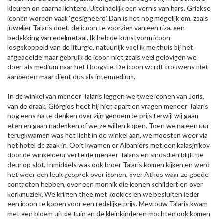
kleuren en daarna lichtere. Uiteindelijk een vernis van hars. Griekse
iconen worden vaak ‘gesigneerd’. Dan is het nog mogelijk om, zoals
juwelier Talaris doet, de icoon te voorzien van een riza, een
bedekking van edelmetaal. Ik heb de kunstvorm icoon
losgekoppeld van de liturgie, natuurlijk voel ik me thuis bij het
afgebeelde maar gebruik de icoon niet zoals veel gelovigen wel
doen als medium naar het Hoogste. De icoon wordt trouwens niet
aanbeden maar dient dus als intermedium.
In de winkel van meneer Talaris leggen we twee iconen van Joris,
van de draak, Giórgios heet hij hier, apart en vragen meneer Talaris
nog eens na te denken over zijn genoemde prijs terwijl wij gaan
eten en gaan nadenken of we ze willen kopen. Toen we na een uur
terugkwamen was het licht in de winkel aan, we moesten weer via
het hotel de zaak in. Ooit kwamen er Albaniërs met een kalasjnikov
door de winkeldeur vertelde meneer Talaris en sindsdien blijft de
deur op slot. Inmiddels was ook broer Talaris komen kijken en werd
het weer een leuk gesprek over iconen, over Athos waar ze goede
contacten hebben, over een monnik die iconen schildert en over
kerkmuziek. We krijgen thee met koekjes en we besluiten ieder
een icoon te kopen voor een redelijke prijs. Mevrouw Talaris kwam
met een bloem uit de tuin en de kleinkinderen mochten ook komen