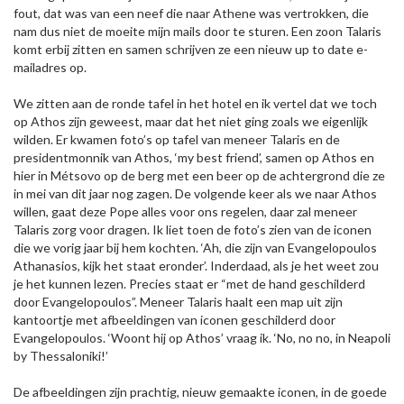
fout, dat was van een neef die naar Athene was vertrokken, die
nam dus niet de moeite mijn mails door te sturen. Een zoon Talaris
komt erbij zitten en samen schrijven ze een nieuw up to date e-
mailadres op.
We zitten aan de ronde tafel in het hotel en ik vertel dat we toch
op Athos zijn geweest, maar dat het niet ging zoals we eigenlijk
wilden. Er kwamen foto’s op tafel van meneer Talaris en de
presidentmonnik van Athos, ‘my best friend’, samen op Athos en
hier in Métsovo op de berg met een beer op de achtergrond die ze
in mei van dit jaar nog zagen. De volgende keer als we naar Athos
willen, gaat deze Pope alles voor ons regelen, daar zal meneer
Talaris zorg voor dragen. Ik liet toen de foto’s zien van de iconen
die we vorig jaar bij hem kochten. ‘Ah, die zijn van Evangelopoulos
Athanasios, kijk het staat eronder’. Inderdaad, als je het weet zou
je het kunnen lezen. Precies staat er “met de hand geschilderd
door Evangelopoulos”. Meneer Talaris haalt een map uit zijn
kantoortje met afbeeldingen van iconen geschilderd door
Evangelopoulos. ‘Woont hij op Athos’ vraag ik. ‘No, no no, in Neapoli
by Thessaloniki!’
De afbeeldingen zijn prachtig, nieuw gemaakte iconen, in de goede