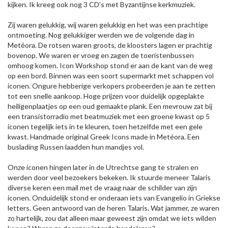
kijken. Ik kreeg ook nog 3 CD’s met Byzantijnse kerkmuziek.
Zij waren gelukkig, wij waren gelukkig en het was een prachtige
ontmoeting. Nog gelukkiger werden we de volgende dag in
Metéora. De rotsen waren groots, de kloosters lagen er prachtig
bovenop. We waren er vroeg en zagen de toeristenbussen
omhoog komen. Icon Workshop stond er aan de kant van de weg
op een bord. Binnen was een soort supermarkt met schappen vol
iconen. Ongure hebberige verkopers probeerden je aan te zetten
tot een snelle aankoop. Hoge prijzen voor duidelijk opgeplakte
heiligenplaatjes op een oud gemaakte plank. Een mevrouw zat bij
een transistorradio met beatmuziek met een groene kwast op 5
iconen tegelijk iets in te kleuren, toen hetzelfde met een gele
kwast. Handmade original Greek Icons made in Metéora. Een
buslading Russen laadden hun mandjes vol.
Onze iconen hingen later in de Utrechtse gang te stralen en
werden door veel bezoekers bekeken. Ik stuurde meneer Talaris
diverse keren een mail met de vraag naar de schilder van zijn
iconen. Onduidelijk stond er onderaan iets van Evangelio in Griekse
letters. Geen antwoord van de heren Talaris. Wat jammer, ze waren
zo hartelijk, zou dat alleen maar geweest zijn omdat we iets wilden