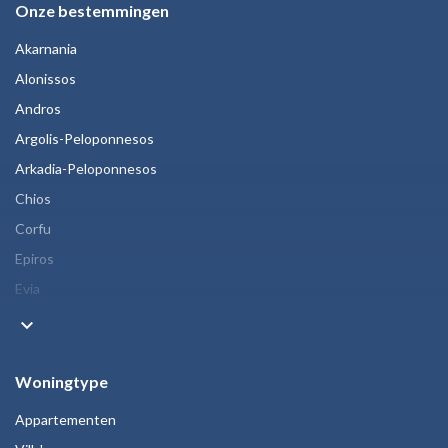
Onze bestemmingen
Akarnania
Alonissos
Andros
Argolis-Peloponnesos
Arkadia-Peloponnesos
Chios
Corfu
Epiros
Evia
keyboard_arrow_down
Woningtype
Appartementen