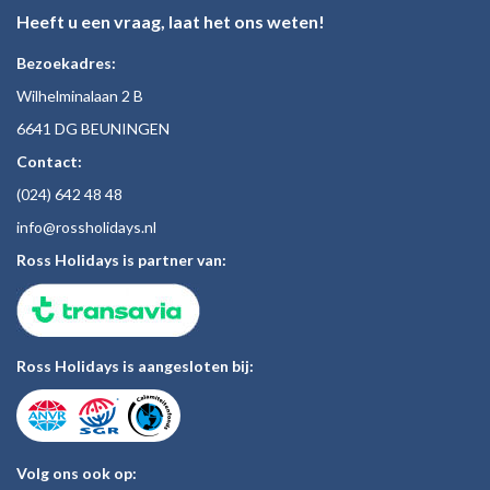
Heeft u een vraag, laat het ons weten!
Bezoekadres:
Wilhelminalaan 2 B
6641 DG BEUNINGEN
Contact:
(024)
642 48
48
inf
o@rossholiday
s.nl
Ross Holidays is partner van:
Ross Holidays is aangesloten bij:
Volg ons ook op: