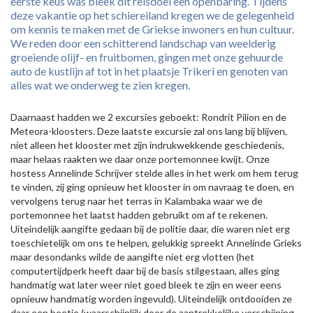
eerste keus was bleek dit reisdoel een openbaring. Tijdens
deze vakantie op het schiereiland kregen we de gelegenheid
om kennis te maken met de Griekse inwoners en hun cultuur.
We reden door een schitterend landschap van weelderig
groeiende olijf- en fruitbomen, gingen met onze gehuurde
auto de kustlijn af tot in het plaatsje Trikeri en genoten van
alles wat we onderweg te zien kregen.
Daarnaast hadden we 2 excursies geboekt: Rondrit Pilion en de
Meteora-kloosters. Deze laatste excursie zal ons lang bij blijven,
niet alleen het klooster met zijn indrukwekkende geschiedenis,
maar helaas raakten we daar onze portemonnee kwijt. Onze
hostess Annelinde Schrijver stelde alles in het werk om hem terug
te vinden, zij ging opnieuw het klooster in om navraag te doen, en
vervolgens terug naar het terras in Kalambaka waar we de
portemonnee het laatst hadden gebruikt om af te rekenen.
Uiteindelijk aangifte gedaan bij de politie daar, die waren niet erg
toeschietelijk om ons te helpen, gelukkig spreekt Annelinde Grieks
maar desondanks wilde de aangifte niet erg vlotten (het
computertijdperk heeft daar bij de basis stilgestaan, alles ging
handmatig wat later weer niet goed bleek te zijn en weer eens
opnieuw handmatig worden ingevuld). Uiteindelijk ontdooiden ze
daar een beetje (waarschijnlijk door de aantrekkelijke verschijning