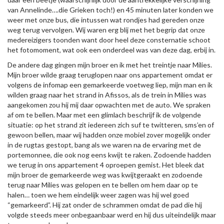
van Annelinde….die Grieken toch!) en 45 minuten later konden we
weer met onze bus, die intussen wat rondjes had gereden onze
weg terug vervolgen. Wij waren erg blij met het begrip dat onze
medereizigers toonden want door heel deze consternatie schoot
het fotomoment, wat ook een onderdeel was van deze dag, erbij in.
De andere dag gingen mijn broer en ik met het treintje naar Milies.
Mijn broer wilde graag teruglopen naar ons appartement omdat er
volgens de infomap een gemarkeerde voetweg liep, mijn man en ik
wilden graag naar het strand in Afissos, als de trein in Milies was
aangekomen zou hij mij daar opwachten met de auto. We spraken
af om te bellen. Maar met een glimlach beschrijf ik de volgende
situatie: op het strand zit iedereen zich suf te twitteren, sms’en of
gewoon bellen, maar wij hadden onze mobiel zover mogelijk onder
in de rugtas gestopt, bang als we waren na de ervaring met de
portemonnee, die ook nog eens kwijt te raken. Zodoende hadden
we terug in ons appartement 4 oproepen gemist. Het bleek dat
mijn broer de gemarkeerde weg was kwijtgeraakt en zodoende
terug naar Milies was gelopen en te bellen om hem daar op te
halen… toen we hem eindelijk weer zagen was hij wel goed
“gemarkeerd”. Hij zat onder de schrammen omdat de pad die hij
volgde steeds meer onbegaanbaar werd en hij dus uiteindelijk maar