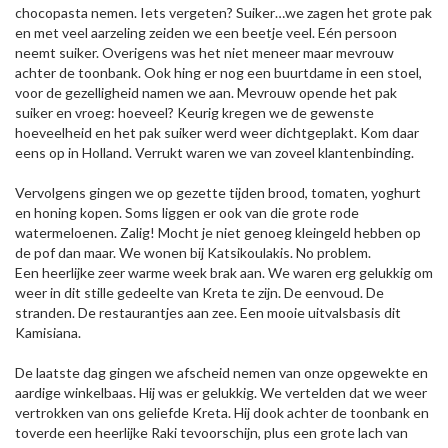
chocopasta nemen. Iets vergeten? Suiker…we zagen het grote pak
en met veel aarzeling zeiden we een beetje veel. Eén persoon
neemt suiker. Overigens was het niet meneer maar mevrouw
achter de toonbank. Ook hing er nog een buurtdame in een stoel,
voor de gezelligheid namen we aan. Mevrouw opende het pak
suiker en vroeg: hoeveel? Keurig kregen we de gewenste
hoeveelheid en het pak suiker werd weer dichtgeplakt. Kom daar
eens op in Holland. Verrukt waren we van zoveel klantenbinding.
Vervolgens gingen we op gezette tijden brood, tomaten, yoghurt
en honing kopen. Soms liggen er ook van die grote rode
watermeloenen. Zalig! Mocht je niet genoeg kleingeld hebben op
de pof dan maar. We wonen bij Katsikoulakis. No problem.
Een heerlijke zeer warme week brak aan. We waren erg gelukkig om
weer in dit stille gedeelte van Kreta te zijn. De eenvoud. De
stranden. De restaurantjes aan zee. Een mooie uitvalsbasis dit
Kamisiana.
De laatste dag gingen we afscheid nemen van onze opgewekte en
aardige winkelbaas. Hij was er gelukkig. We vertelden dat we weer
vertrokken van ons geliefde Kreta. Hij dook achter de toonbank en
toverde een heerlijke Raki tevoorschijn, plus een grote lach van