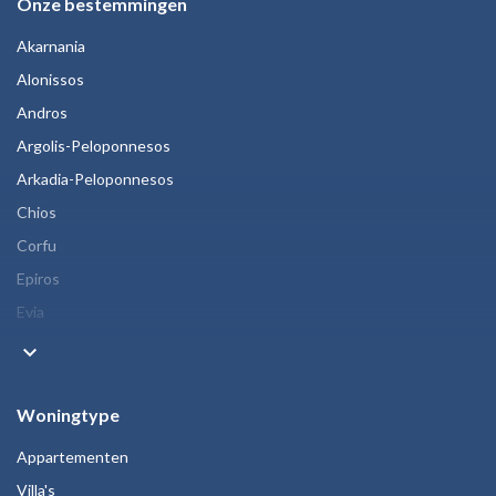
Onze bestemmingen
Akarnania
Alonissos
Andros
Argolis-Peloponnesos
Arkadia-Peloponnesos
Chios
Corfu
Epiros
Evia
keyboard_arrow_down
Woningtype
Appartementen
Villa's