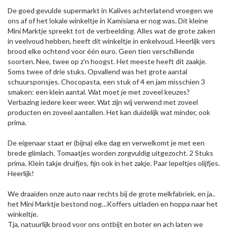
De goed gevulde supermarkt in Kalives achterlatend vroegen we
ons af of het lokale winkeltje in Kamisiana er nog was. Dit kleine
Mini Marktje spreekt tot de verbeelding. Alles wat de grote zaken
in veelvoud hebben, heeft dit winkeltje in enkelvoud. Heerlijk vers
brood elke ochtend voor één euro. Geen tien verschillende
soorten. Nee, twee op z'n hoogst. Het meeste heeft dit zaakje.
Soms twee of drie stuks. Opvallend was het grote aantal
schuursponsjes. Chocopasta, een stuk of 4 en jam misschien 3
smaken: een klein aantal. Wat moet je met zoveel keuzes?
Verbazing iedere keer weer. Wat zijn wij verwend met zoveel
producten en zoveel aantallen. Het kan duidelijk wat minder, ook
prima.
De eigenaar staat er (bijna) elke dag en verwelkomt je met een
brede glimlach. Tomaatjes worden zorgvuldig uitgezocht. 2 Stuks
prima. Klein takje druifjes, fijn ook in het zakje. Paar lepeltjes olijfjes.
Heerlijk!
We draaiden onze auto naar rechts bij de grote melkfabriek, en ja..
het Mini Marktje bestond nog…Koffers uitladen en hoppa naar het
winkeltje.
Tja, natuurlijk brood voor ons ontbijt en boter en ach laten we