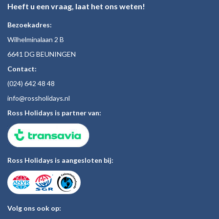
Heeft u een vraag, laat het ons weten!
Bezoekadres:
Wilhelminalaan 2 B
6641 DG BEUNINGEN
Contact:
(024)
642 48
48
inf
o@rossholiday
s.nl
Ross Holidays is partner van:
Ross Holidays is aangesloten bij:
Volg ons ook op: