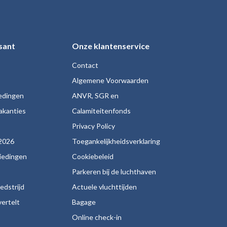
sant
Onze klantenservice
Contact
Algemene Voorwaarden
iedingen
ANVR, SGR en
akanties
Calamiteitenfonds
s
Privacy Policy
2026
Toegankelijkheidsverklaring
biedingen
Cookiebeleid
Parkeren bij de luchthaven
edstrijd
Actuele vluchttijden
ertelt
Bagage
Online check-in