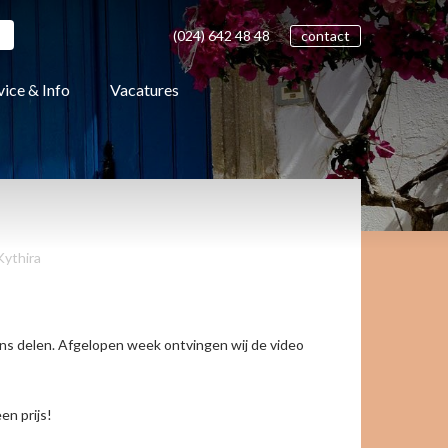
(024)
642 48
48
contact
vice & Info
Vacatures
Kythira
s delen. Afgelopen week ontvingen wij de video
en prijs!