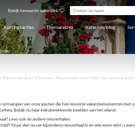
Bekijk bewaarde vakanties
Kortingsacties
Themareizen
Kafenion/blog
Ser
>
Klantenservice
>
Kafenion
>
Reisverhalenwedstrijd
> Een postcard uit 
n ontvangen van onze gasten die hun mooiste vakantiemomenten met on
ythira. Bekijk nu haar indrukwekkende beelden van het eiland:
haal? Lees ook de andere reisverhalen.
rijd? Stuur dan nu uw bijzondere reisverhaal in en wie weet wint u wel e