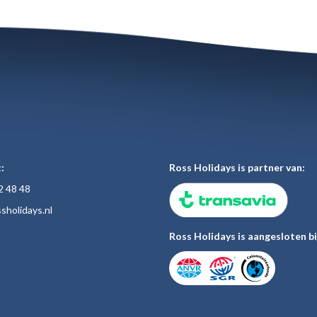
:
Ross Holidays is partner van:
2 48
48
sholiday
s.nl
Ross Holidays is aangesloten bi