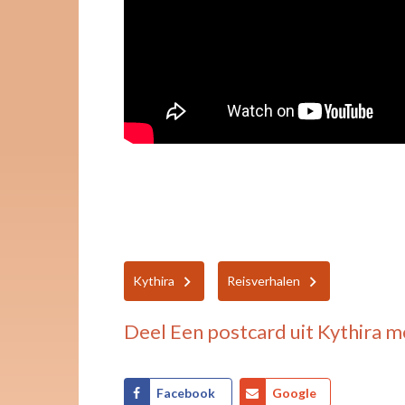
Kythira
Reisverhalen
Deel
Een postcard uit Kythira
me
Facebook
Google