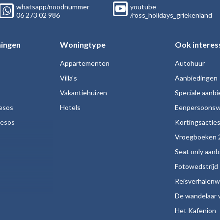
whatsapp/noodnummer
youtube
06
273 02
986
/ross_holidays_griekenland
ingen
Woningtype
Ook interes
Appartementen
Autohuur
Villa's
Aanbiedingen
Vakantiehuizen
Speciale aanb
esos
Hotels
Eenpersoonsv
nesos
Kortingsactie
Vroegboeken 
Seat only aan
Fotowedstrijd
Reisverhalenw
De wandelaar v
Het Kafenion