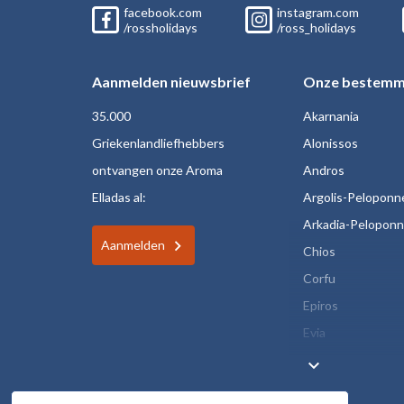
facebook.com
instagram.com
/rossholidays
/ross_holidays
Aanmelden nieuwsbrief
Onze bestemm
35.000
Akarnania
Griekenlandliefhebbers
Alonissos
ontvangen onze Aroma
Andros
Elladas al:
Argolis-Peloponn
Arkadia-Pelopon
Aanmelden
Chios
Corfu
Epiros
Evia
keyboard_arrow_down