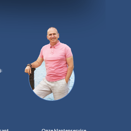
j:
sant
Onze klantenservice