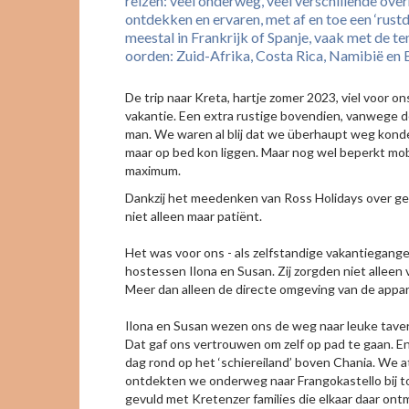
reizen: veel onderweg, veel verschillende ove
ontdekken en ervaren, met af en toe een ‘rust
meestal in Frankrijk of Spanje, vaak met de te
oorden: Zuid-Afrika, Costa Rica, Namibië en
De trip naar Kreta, hartje zomer 2023, viel voor 
vakantie. Een extra rustige bovendien, vanwege d
man. We waren al blij dat we überhaupt weg konde
maar op bed kon liggen. Maar nog wel beperkt mob
maximum.
Dankzij het meedenken van Ross Holidays over ge
niet alleen maar patiënt.
Het was voor ons - als zelfstandige vakantieganger
hostessen Ilona en Susan. Zij zorgden niet allee
Meer dan alleen de directe omgeving van de appar
Ilona en Susan wezen ons de weg naar leuke taver
Dat gaf ons vertrouwen om zelf op pad te gaan. En
dag rond op het ‘schiereiland’ boven Chania. We a
ontdekten we onderweg naar Frangokastello bij toe
gevuld met Kretenzer families die elkaar daar ont