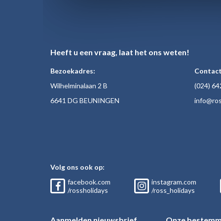
Heeft u een vraag, laat het ons weten!
Bezoekadres:
Contact
Wilhelminalaan 2 B
(024)
64
6641 DG BEUNINGEN
inf
o@ros
Volg ons ook op:
facebook.com
instagram.com
/rossholidays
/ross_holidays
Aanmelden nieuwsbrief
Onze bestemm