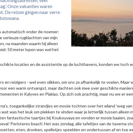
rnachtingsadressen, veel
dag’. Onze vakanties waren
nt. De reizen gingen naar verre
 Botswana.
ons automatisch onder de noemer:
e serieuze rugklachten van mijn
n, na maanden waarin hij alleen
iel: 50 meter lopen was wel het
schikte locaties en de assistentie op de luchthavens, konden we toch w
s en reizigers - wel even slikken, om ons zo afhankelijk te voelen. Maar 
n voor een warm ontvangst, maar dachten ook mee over geschikte manier
tementen in Kalyves en Plakias. Op zich ook prachtig, maar nu we er een
na’s, toegankelijke strandjes en mooie tochten over het eiland 'weg va
 wat was het leuk om plekken te vinden waar je letterlijk tussen alleen 
ten fantastische taartjes bij Koukouvaya en vonden er mooie baaien, zoa
val ‘Peristeres beach’. Het was zondag, alle tafeltjes van de taverna s
moetten, eten, dronken, spelletjes speelden en ondertussen af en toe een