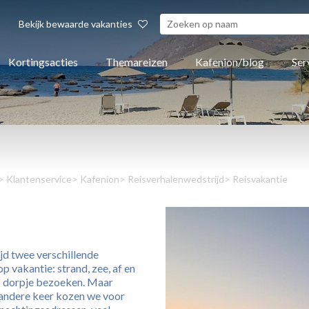
Bekijk bewaarde vakanties
Kortingsacties
Themareizen
Kafenion/blog
Ser
>
Klantenservice
>
Kafenion
>
Reisverhalenwedstrijd
> Reisvakantie
ijd twee verschillende
 vakantie: strand, zee, af en
of dorpje bezoeken. Maar
e andere keer kozen we voor