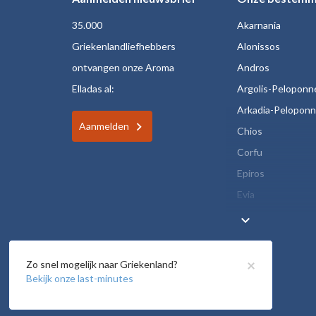
35.000
Akarnania
Griekenlandliefhebbers
Alonissos
ontvangen onze Aroma
Andros
Elladas al:
Argolis-Peloponn
Arkadia-Pelopon
Aanmelden
Chios
Corfu
Epiros
Evia
keyboard_arrow_down
×
Zo snel mogelijk naar Griekenland?
Bekijk onze last-minutes