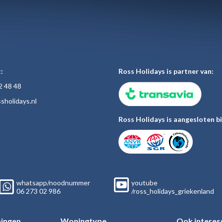
:
Ross Holidays is partner van:
2 48
48
sholiday
s.nl
Ross Holidays is aangesloten bi
whatsapp/noodnummer
youtube
06
273 02
986
/ross_holidays_griekenland
ingen
Woningtype
Ook interes