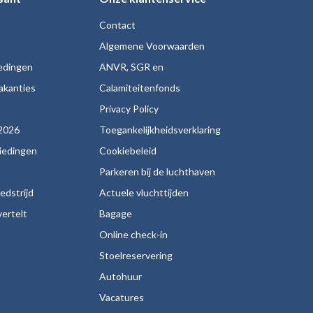
Contact
Algemene Voorwaarden
iedingen
ANVR, SGR en
akanties
Calamiteitenfonds
s
Privacy Policy
2026
Toegankelijkheidsverklaring
biedingen
Cookiebeleid
Parkeren bij de luchthaven
edstrijd
Actuele vluchttijden
ertelt
Bagage
Online check-in
Stoelreservering
Autohuur
Vacatures