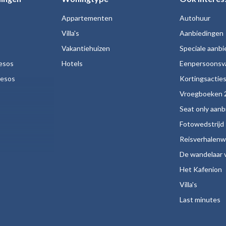
Appartementen
Autohuur
Villa's
Aanbiedingen
Vakantiehuizen
Speciale aanb
esos
Hotels
Eenpersoonsv
nesos
Kortingsactie
Vroegboeken 
Seat only aan
Fotowedstrijd
Reisverhalenw
De wandelaar v
Het Kafenion
Villa's
Last minutes