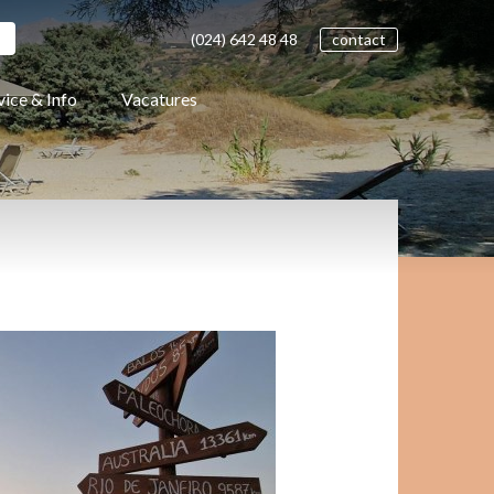
(024)
642 48
48
contact
vice & Info
Vacatures