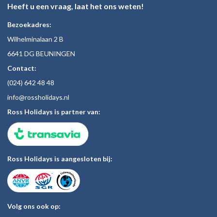
Heeft u een vraag, laat het ons weten!
Bezoekadres:
Wilhelminalaan 2 B
6641 DG BEUNINGEN
Contact:
(024)
642 48
48
inf
o@rossholiday
s.nl
Ross Holidays is partner van:
Ross Holidays is aangesloten bij:
Volg ons ook op: