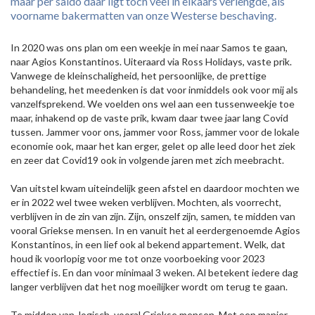
maar per saldo daar ligt toch veel in elkaars verlengde, als
voorname bakermatten van onze Westerse beschaving.
In 2020 was ons plan om een weekje in mei naar Samos te gaan,
naar Agios Konstantinos. Uiteraard via Ross Holidays, vaste prik.
Vanwege de kleinschaligheid, het persoonlijke, de prettige
behandeling, het meedenken is dat voor inmiddels ook voor mij als
vanzelfsprekend. We voelden ons wel aan een tussenweekje toe
maar, inhakend op de vaste prik, kwam daar twee jaar lang Covid
tussen. Jammer voor ons, jammer voor Ross, jammer voor de lokale
economie ook, maar het kan erger, gelet op alle leed door het ziek
en zeer dat Covid19 ook in volgende jaren met zich meebracht.
Van uitstel kwam uiteindelijk geen afstel en daardoor mochten we
er in 2022 wel twee weken verblijven. Mochten, als voorrecht,
verblijven in de zin van zijn. Zijn, onszelf zijn, samen, te midden van
vooral Griekse mensen. In en vanuit het al eerdergenoemde Agios
Konstantinos, in een lief ook al bekend appartement. Welk, dat
houd ik voorlopig voor me tot onze voorboeking voor 2023
effectief is. En dan voor minimaal 3 weken. Al betekent iedere dag
langer verblijven dat het nog moeilijker wordt om terug te gaan.
Te midden van, logisch, vooral Griekse mensen. Met een manier