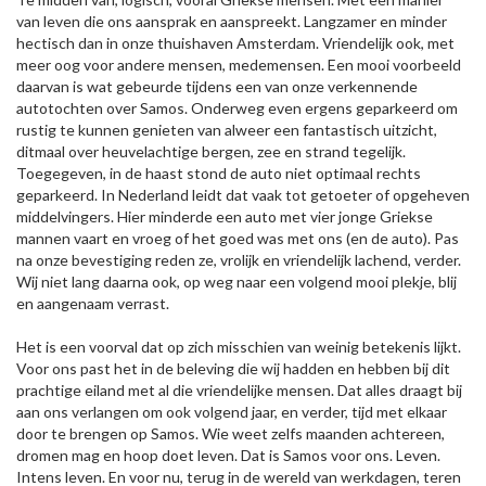
van leven die ons aansprak en aanspreekt. Langzamer en minder
hectisch dan in onze thuishaven Amsterdam. Vriendelijk ook, met
meer oog voor andere mensen, medemensen. Een mooi voorbeeld
daarvan is wat gebeurde tijdens een van onze verkennende
autotochten over Samos. Onderweg even ergens geparkeerd om
rustig te kunnen genieten van alweer een fantastisch uitzicht,
ditmaal over heuvelachtige bergen, zee en strand tegelijk.
Toegegeven, in de haast stond de auto niet optimaal rechts
geparkeerd. In Nederland leidt dat vaak tot getoeter of opgeheven
middelvingers. Hier minderde een auto met vier jonge Griekse
mannen vaart en vroeg of het goed was met ons (en de auto). Pas
na onze bevestiging reden ze, vrolijk en vriendelijk lachend, verder.
Wij niet lang daarna ook, op weg naar een volgend mooi plekje, blij
en aangenaam verrast.
Het is een voorval dat op zich misschien van weinig betekenis lijkt.
Voor ons past het in de beleving die wij hadden en hebben bij dit
prachtige eiland met al die vriendelijke mensen. Dat alles draagt bij
aan ons verlangen om ook volgend jaar, en verder, tijd met elkaar
door te brengen op Samos. Wie weet zelfs maanden achtereen,
dromen mag en hoop doet leven. Dat is Samos voor ons. Leven.
Intens leven. En voor nu, terug in de wereld van werkdagen, teren