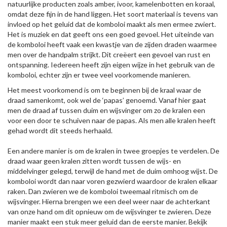
natuurlijke producten zoals amber, ivoor, kamelenbotten en koraal,
omdat deze fijn in de hand liggen. Het soort materiaal is tevens van
invloed op het geluid dat de komboloi maakt als men ermee zwiert.
Het is muziek en dat geeft ons een goed gevoel. Het uiteinde van
de komboloi heeft vaak een kwastje van de zijden draden waarmee
men over de handpalm strijkt. Dit creëert een gevoel van rust en
ontspanning. Iedereen heeft zijn eigen wijze in het gebruik van de
komboloi, echter zijn er twee veel voorkomende manieren.
Het meest voorkomend is om te beginnen bij de kraal waar de
draad samenkomt, ook wel de ‘papas’ genoemd. Vanaf hier gaat
men de draad af tussen duim en wijsvinger om zo de kralen een
voor een door te schuiven naar de papas. Als men alle kralen heeft
gehad wordt dit steeds herhaald.
Een andere manier is om de kralen in twee groepjes te verdelen. De
draad waar geen kralen zitten wordt tussen de wijs- en
middelvinger gelegd, terwijl de hand met de duim omhoog wijst. De
komboloi wordt dan naar voren gezwierd waardoor de kralen elkaar
raken. Dan zwieren we de komboloi tweemaal ritmisch om de
wijsvinger. Hierna brengen we een deel weer naar de achterkant
van onze hand om dit opnieuw om de wijsvinger te zwieren. Deze
manier maakt een stuk meer geluid dan de eerste manier. Bekijk