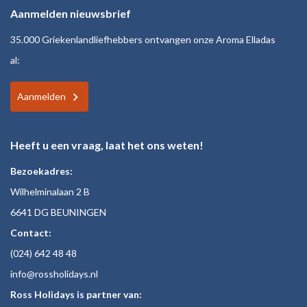
Aanmelden nieuwsbrief
35.000 Griekenlandliefhebbers ontvangen onze Aroma Elladas
al:
Aanmelden
Heeft u een vraag, laat het ons weten!
Bezoekadres:
Wilhelminalaan 2 B
6641 DG BEUNINGEN
Contact:
(024)
642 48
48
inf
o@rossholiday
s.nl
Ross Holidays is partner van: