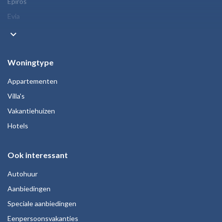
Epiros
Evia
keyboard_arrow_down
Woningtype
Appartementen
Villa's
Vakantiehuizen
Hotels
Ook interessant
Autohuur
Aanbiedingen
Speciale aanbiedingen
Eenpersoonsvakanties