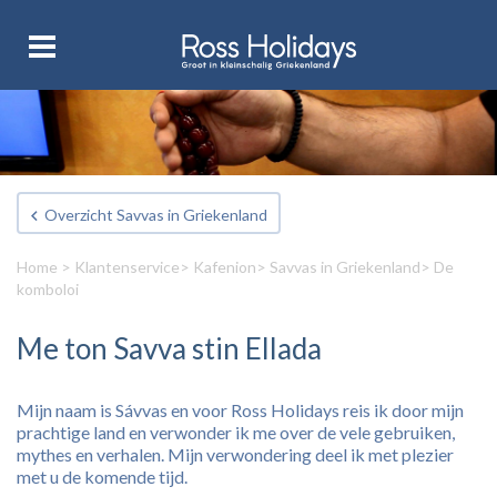
Overzicht Savvas in Griekenland
Home
>
Klantenservice
>
Kafenion
>
Savvas in Griekenland
> De
komboloi
Me ton Savva stin Ellada
Mijn naam is Sávvas en voor Ross Holidays reis ik door mijn
prachtige land en verwonder ik me over de vele gebruiken,
mythes en verhalen. Mijn verwondering deel ik met plezier
met u de komende tijd.