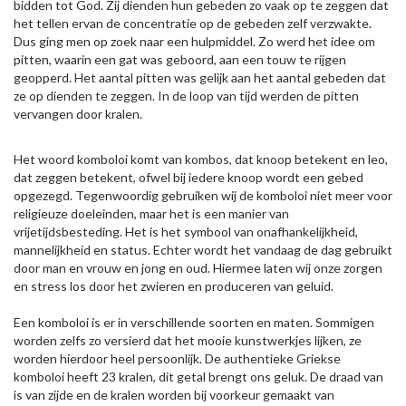
bidden tot God. Zij dienden hun gebeden zo vaak op te zeggen dat
het tellen ervan de concentratie op de gebeden zelf verzwakte.
Dus ging men op zoek naar een hulpmiddel. Zo werd het idee om
pitten, waarin een gat was geboord, aan een touw te rijgen
geopperd. Het aantal pitten was gelijk aan het aantal gebeden dat
ze op dienden te zeggen. In de loop van tijd werden de pitten
vervangen door kralen.
Het woord komboloi komt van kombos, dat knoop betekent en leo,
dat zeggen betekent, ofwel bij iedere knoop wordt een gebed
opgezegd. Tegenwoordig gebruiken wij de komboloi niet meer voor
religieuze doeleinden, maar het is een manier van
vrijetijdsbesteding. Het is het symbool van onafhankelijkheid,
mannelijkheid en status. Echter wordt het vandaag de dag gebruikt
door man en vrouw en jong en oud. Hiermee laten wij onze zorgen
en stress los door het zwieren en produceren van geluid.
Een komboloi is er in verschillende soorten en maten. Sommigen
worden zelfs zo versierd dat het mooie kunstwerkjes lijken, ze
worden hierdoor heel persoonlijk. De authentieke Griekse
komboloi heeft 23 kralen, dit getal brengt ons geluk. De draad van
is van zijde en de kralen worden bij voorkeur gemaakt van