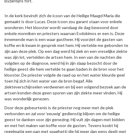
Byzantijns fort.
In de kerk bevindt zich de icoon van de Heilige Maagd Maria die
gemaakt is door Lucas. Deze icoon zou garant staan voor enkele
wonderen. Het klooster wordt vandaag de dag bewoond door
enkele monniken en priesters waarvan Evdokimos er een is. Deze
innemende man is een waar gastheer. Hij voorziet de gasten van
koffie en ik kwam in gesprek met hem. Hij vertelde me gebonden te
zijn aan deze plek. Op een dag werd hij ziek en een vreselijke ziekte
was zijn lot, vertelden de artsen hem. In een van de nachten die
volgden op de diagnose, werd hij in zijn slaap bezocht door de
heilige geest die hem vertelde te gaan baden in de bron voor het
klooster. De priester volgde de raad op en het water kleurde geel
toen hij zich in het water van de bron begaf. Alle
ziekteverschijnselen verdwenen en bij een volgend bezoek aan de
artsen konden deze geen sporen van zijn ziekte meer vinden. Hij
was wonderlijk genezen.
Door deze gebeurtenis is de priester nog meer met de plek
verbonden en zal voor ‘eeuwig’ gedienstig blijven om de heilige
geest te danken voor zijn genezing. Hij vult zijn dagen met bidden
en met het maken van koffie voor de gasten. Tevens kookt hij
regelmatig een pan met spaghetti die hij meer dan eens deelt met