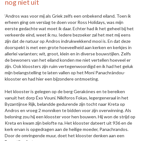
nog niet uit
‘Andros was voor mij als Griek zelfs een onbekend eiland. Toen ik
erheen ging om verslag te doen voor Ross Holidays, was mijn
eerste gedachte wat moet ik daar. Echter had ik het geheel bij het
verkeerde eind, weet ik nu. Iedere bezoeker zal het met mij eens
zijn dat de natuur op Andros indrukwekkend mooi is. En dat deze
doorspekt is met een grote hoeveelheid aan kerken en kerkjes in
allerlei varianten; wit, groot, klein en in diverse bouwstijlen. Zelfs
de bewoners van het eiland konden me niet vertellen hoeveel er
zijn. Ook kloosters zijn ruim vertegenwoordigd en ik had het geluk
mijn belangstelling te laten vallen op het Moní Panachrándou-
klooster en had hier een bijzondere ontmoeting.
Het klooster is gelegen op de berg Gerakónes en te bereiken
vanuit het dorp Éxo Vouní. Nikiforos Fokas, legergeneraal in het
Byzantijnse Rijk, belandde gedurende zijn tocht naar Kreta op
Andros en vroeg 2 monniken te bidden voor zijn overwinning. Als
beloning zou hij een klooster voor hen bouwen. Hij won de strijd op
Kreta en kwam zijn belofte na. Het klooster dateert uit 936 en de
kerk ervan is opgedragen aan de heilige moeder, Panachrandos.
Door de omringende muur, doet het klooster denken aan een