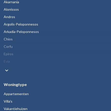
Akarnania
Alonissos
Andros
Argolis-Peloponnesos
Arkadia-Peloponnesos
Chios
Corfu
Epiros
Evia
keyboard_arrow_down
Woningtype
Appartementen
Villa's
Vakantiehuizen