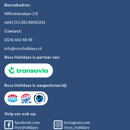
Bezoekadres:
Wilhelminalaan 2 B
6641 DG BEUNINGEN
Contact:
(024)
642 48
48
inf
o@rossholiday
s.nl
Ross Holidays is partner van:
Ross Holidays is aangesloten bij:
Volg ons ook op:
facebook.com
instagram.com
/rossholidays
/ross_holidays