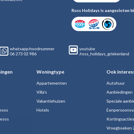
Ross Holidays is aangesloten bi
whatsapp/noodnummer
youtube
06
273 02
986
/ross_holidays_griekenland
ingen
Woningtype
Ook interes
Appartementen
Autohuur
Villa's
Aanbiedingen
Vakantiehuizen
Speciale aanb
esos
Hotels
Eenpersoonsv
nesos
Kortingsactie
Vroegboeken 