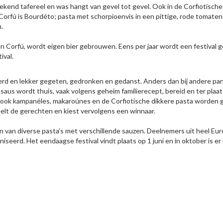
kend tafereel en was hangt van gevel tot gevel. Ook in de Corfiotische 
rfú is Bourdéto; pasta met schorpioenvis in een pittige, rode tomatens
.
n Corfú, wordt eigen bier gebrouwen. Eens per jaar wordt een festival ge
ival.
ierd en lekker gegeten, gedronken en gedanst. Anders dan bij andere pani
saus wordt thuis, vaak volgens geheim familierecept, bereid en ter plaa
 ook kampanéles, makaroúnes en de Corfiotische dikkere pasta worden 
elt de gerechten en kiest vervolgens een winnaar.
en van diverse pasta’s met verschillende sauzen. Deelnemers uit heel Eur
iseerd. Het eendaagse festival vindt plaats op 1 juni en in oktober is e