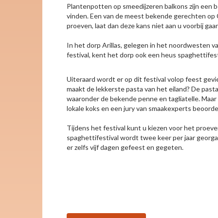
Plantenpotten op smeedijzeren balkons zijn een be
vinden. Een van de meest bekende gerechten op Co
proeven, laat dan deze kans niet aan u voorbij gaan
In het dorp Arillas, gelegen in het noordwesten va
festival, kent het dorp ook een heus spaghettifest
Uiteraard wordt er op dit festival volop feest gev
maakt de lekkerste pasta van het eiland? De pasta
waaronder de bekende penne en tagliatelle. Maar
lokale koks en een jury van smaakexperts beoorde
Tijdens het festival kunt u kiezen voor het proev
spaghettifestival wordt twee keer per jaar georgan
er zelfs vijf dagen gefeest en gegeten.