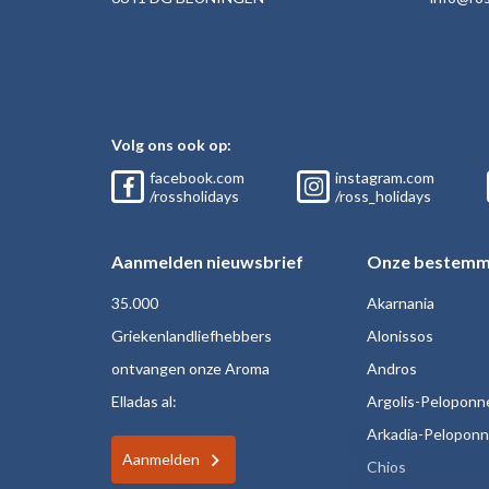
Volg ons ook op:
facebook.com
instagram.com
/rossholidays
/ross_holidays
Aanmelden nieuwsbrief
Onze bestemm
35.000
Akarnania
Griekenlandliefhebbers
Alonissos
ontvangen onze Aroma
Andros
Elladas al:
Argolis-Peloponn
Arkadia-Pelopon
Aanmelden
Chios