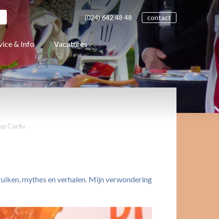
(024)
642 48
48
contact
vice & Info
Vacatures
 op Corfu
bruiken, mythes en verhalen. Mijn verwondering