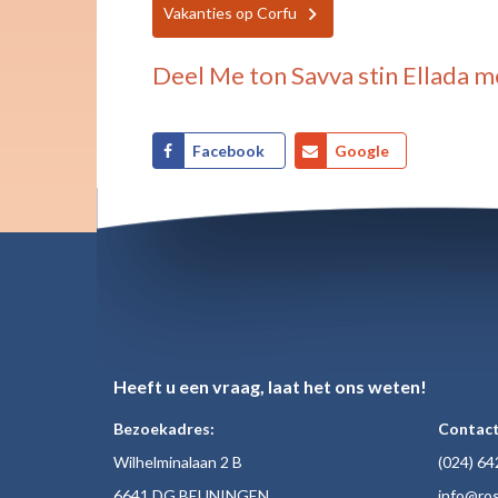
Vakanties op Corfu
Deel
Me ton Savva stin Ellada
me
Facebook
Google
Heeft u een vraag, laat het ons weten!
Bezoekadres:
Contact
Wilhelminalaan 2 B
(024)
64
6641 DG BEUNINGEN
inf
o@ros