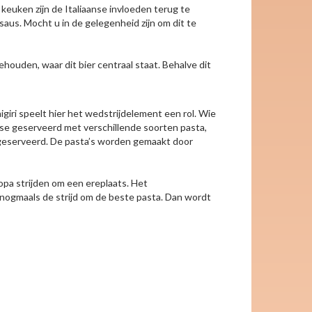
keuken zijn de Italiaanse invloeden terug te
aus. Mocht u in de gelegenheid zijn om dit te
houden, waar dit bier centraal staat. Behalve dit
giri speelt hier het wedstrijdelement een rol. Wie
tse geserveerd met verschillende soorten pasta,
geserveerd. De pasta’s worden gemaakt door
opa strijden om een ereplaats. Het
r nogmaals de strijd om de beste pasta. Dan wordt
keyboard_arrow_right