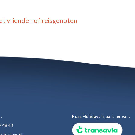
t vrienden of reisgenoten
:
Ross Holidays is partner van:
2 48
48
sholiday
s.nl