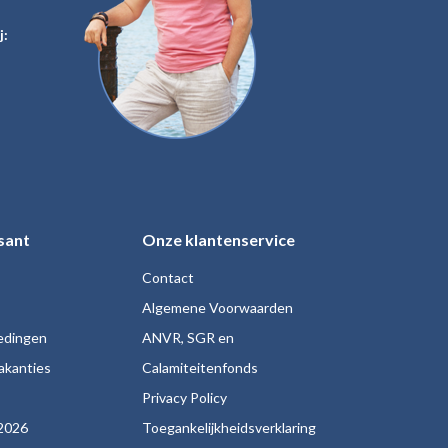
j:
sant
Onze klantenservice
Contact
Algemene Voorwaarden
iedingen
ANVR, SGR en
akanties
Calamiteitenfonds
s
Privacy Policy
2026
Toegankelijkheidsverklaring