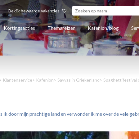
Bekijk bewaarde vakanties
Kortingsacties
Themareizen
Kafenion/blog
Ser
>
Klantenservice
>
Kafenion
>
Savvas in Griekenland
> Spaghettifestival
s ik door mijn prachtige land en verwonder ik me over de vele ge