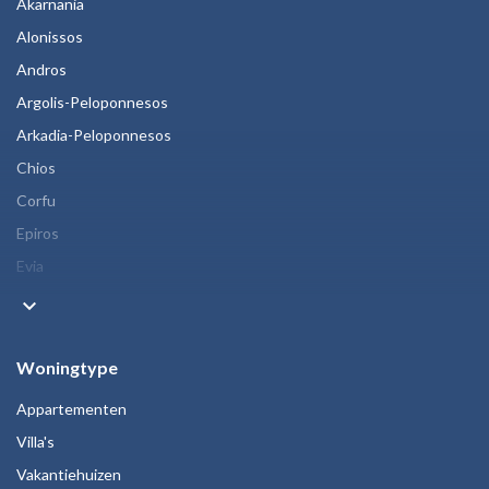
Akarnania
Alonissos
Andros
Argolis-Peloponnesos
Arkadia-Peloponnesos
Chios
Corfu
Epiros
Evia
keyboard_arrow_down
Woningtype
Appartementen
Villa's
Vakantiehuizen