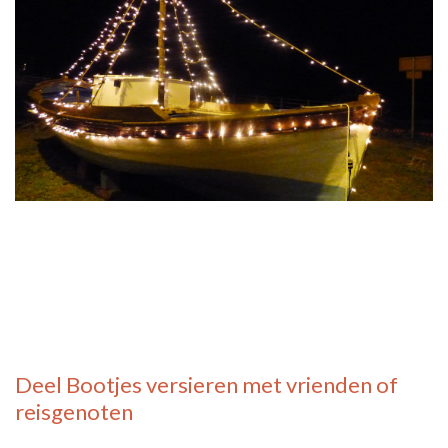
Deel
Bootjes versieren
met vrienden of
reisgenoten