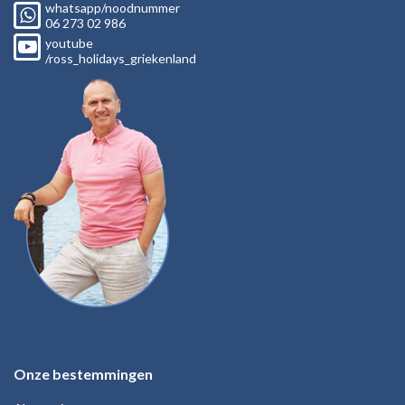
whatsapp/noodnummer
06
273 02
986
youtube
/ross_holidays_griekenland
Onze bestemmingen