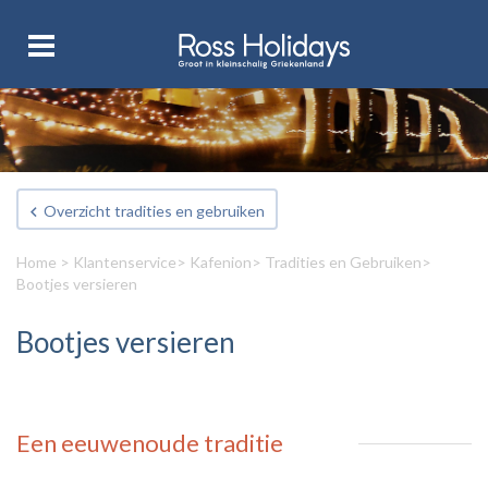
Overzicht tradities en gebruiken
Home
>
Klantenservice
>
Kafenion
>
Tradities en Gebruiken
>
Bootjes versieren
Bootjes versieren
Een eeuwenoude traditie