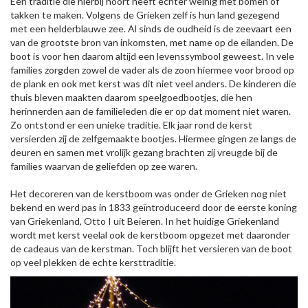
Een traditie die hierbij hoort heeft echter weinig met bomen of
takken te maken. Volgens de Grieken zelf is hun land gezegend
met een helderblauwe zee. Al sinds de oudheid is de zeevaart een
van de grootste bron van inkomsten, met name op de eilanden. De
boot is voor hen daarom altijd een levenssymbool geweest. In vele
families zorgden zowel de vader als de zoon hiermee voor brood op
de plank en ook met kerst was dit niet veel anders. De kinderen die
thuis bleven maakten daarom speelgoedbootjes, die hen
herinnerden aan de familieleden die er op dat moment niet waren.
Zo ontstond er een unieke traditie. Elk jaar rond de kerst
versierden zij de zelfgemaakte bootjes. Hiermee gingen ze langs de
deuren en samen met vrolijk gezang brachten zij vreugde bij de
families waarvan de geliefden op zee waren.
Het decoreren van de kerstboom was onder de Grieken nog niet
bekend en werd pas in 1833 geïntroduceerd door de eerste koning
van Griekenland, Otto I uit Beieren. In het huidige Griekenland
wordt met kerst veelal ook de kerstboom opgezet met daaronder
de cadeaus van de kerstman. Toch blijft het versieren van de boot
op veel plekken de echte kersttraditie.