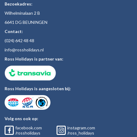
Bezoekadres:
Wilhelminalaan 2 B
6641 DG BEUNINGEN
Contact:
(024)
642 48
48
inf
o@rossholiday
s.nl
Ross Holidays is partner van:
Ross Holidays is aangesloten bij:
Volg ons ook op:
facebook.com
instagram.com
/rossholidays
/ross_holidays