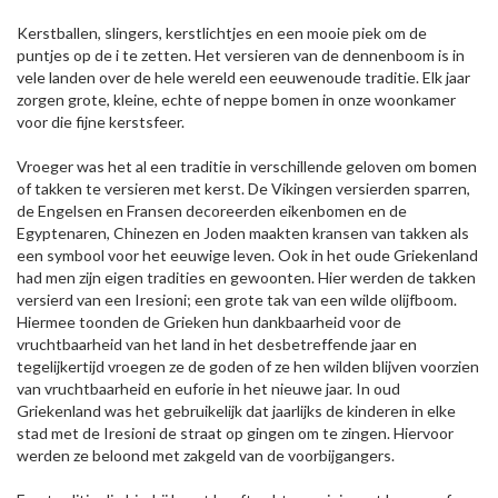
Kerstballen, slingers, kerstlichtjes en een mooie piek om de
puntjes op de i te zetten. Het versieren van de dennenboom is in
vele landen over de hele wereld een eeuwenoude traditie. Elk jaar
zorgen grote, kleine, echte of neppe bomen in onze woonkamer
voor die fijne kerstsfeer.
Vroeger was het al een traditie in verschillende geloven om bomen
of takken te versieren met kerst. De Vikingen versierden sparren,
de Engelsen en Fransen decoreerden eikenbomen en de
Egyptenaren, Chinezen en Joden maakten kransen van takken als
een symbool voor het eeuwige leven. Ook in het oude Griekenland
had men zijn eigen tradities en gewoonten. Hier werden de takken
versierd van een Iresioni; een grote tak van een wilde olijfboom.
Hiermee toonden de Grieken hun dankbaarheid voor de
vruchtbaarheid van het land in het desbetreffende jaar en
tegelijkertijd vroegen ze de goden of ze hen wilden blijven voorzien
van vruchtbaarheid en euforie in het nieuwe jaar. In oud
Griekenland was het gebruikelijk dat jaarlijks de kinderen in elke
stad met de Iresioni de straat op gingen om te zingen. Hiervoor
werden ze beloond met zakgeld van de voorbijgangers.