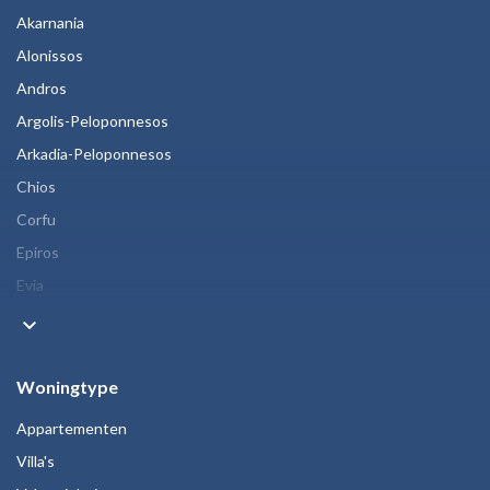
Akarnania
Alonissos
Andros
Argolis-Peloponnesos
Arkadia-Peloponnesos
Chios
Corfu
Epiros
Evia
keyboard_arrow_down
Woningtype
Appartementen
Villa's