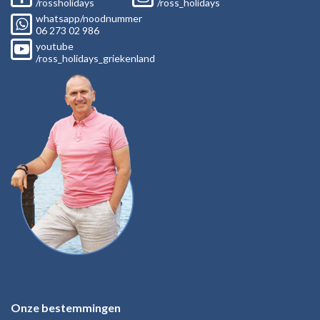
/rossholidays
/ross_holidays
whatsapp/noodnummer
06
273 02
986
youtube
/ross_holidays_griekenland
Onze bestemmingen