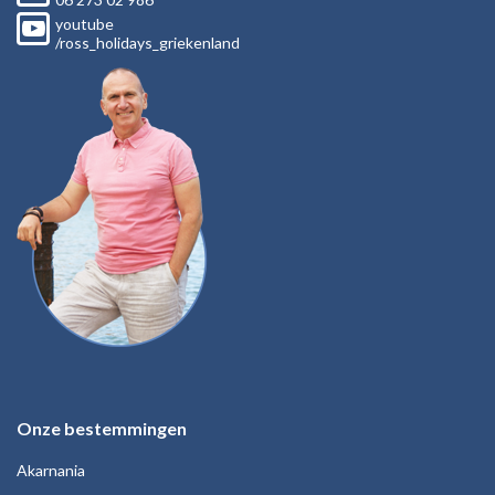
youtube
/ross_holidays_griekenland
Onze bestemmingen
Akarnania