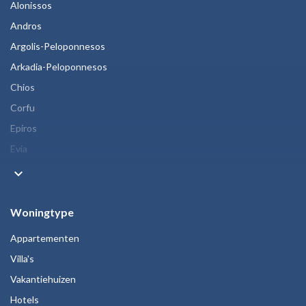
Alonissos
Andros
Argolis-Peloponnesos
Arkadia-Peloponnesos
Chios
Corfu
Epiros
Evia
keyboard_arrow_down
Woningtype
Appartementen
Villa's
Vakantiehuizen
Hotels