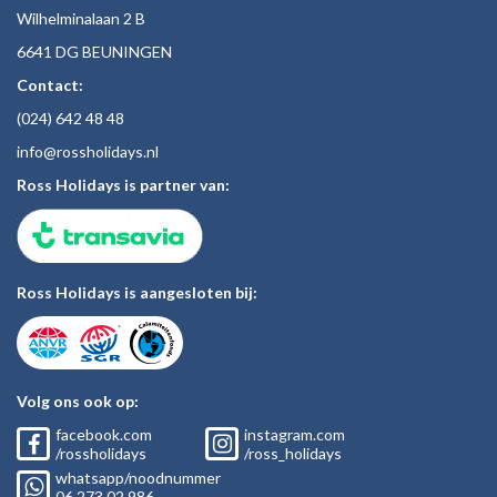
Wilhelminalaan 2 B
6641 DG BEUNINGEN
Contact:
(024)
642 48
48
inf
o@rossholiday
s.nl
Ross Holidays is partner van:
Ross Holidays is aangesloten bij:
Volg ons ook op:
facebook.com
instagram.com
/rossholidays
/ross_holidays
whatsapp/noodnummer
06
273 02
986