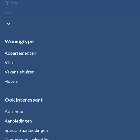
Epiros
Evia
keyboard_arrow_down
Woningtype
Appartementen
Villa's
Vakantiehuizen
Hotels
Ook interessant
Autohuur
Aanbiedingen
Speciale aanbiedingen
Eenpersoonsvakanties