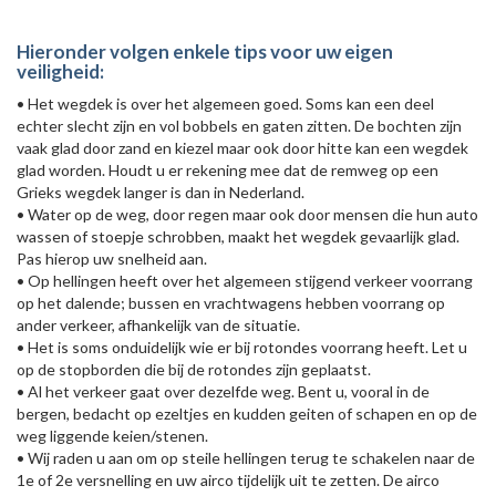
Hieronder volgen enkele tips voor uw eigen
veiligheid:
• Het wegdek is over het algemeen goed. Soms kan een deel
echter slecht zijn en vol bobbels en gaten zitten. De bochten zijn
vaak glad door zand en kiezel maar ook door hitte kan een wegdek
glad worden. Houdt u er rekening mee dat de remweg op een
Grieks wegdek langer is dan in Nederland.
• Water op de weg, door regen maar ook door mensen die hun auto
wassen of stoepje schrobben, maakt het wegdek gevaarlijk glad.
Pas hierop uw snelheid aan.
• Op hellingen heeft over het algemeen stijgend verkeer voorrang
op het dalende; bussen en vrachtwagens hebben voorrang op
ander verkeer, afhankelijk van de situatie.
• Het is soms onduidelijk wie er bij rotondes voorrang heeft. Let u
op de stopborden die bij de rotondes zijn geplaatst.
• Al het verkeer gaat over dezelfde weg. Bent u, vooral in de
bergen, bedacht op ezeltjes en kudden geiten of schapen en op de
weg liggende keien/stenen.
• Wij raden u aan om op steile hellingen terug te schakelen naar de
1e of 2e versnelling en uw airco tijdelijk uit te zetten. De airco