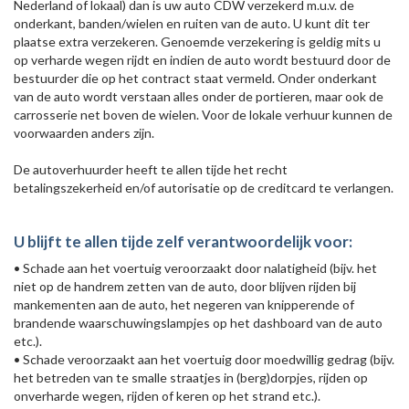
Nederland of lokaal) dan is uw auto CDW verzekerd m.u.v. de
onderkant, banden/wielen en ruiten van de auto. U kunt dit ter
plaatse extra verzekeren. Genoemde verzekering is geldig mits u
op verharde wegen rijdt en indien de auto wordt bestuurd door de
bestuurder die op het contract staat vermeld. Onder onderkant
van de auto wordt verstaan alles onder de portieren, maar ook de
carrosserie net boven de wielen. Voor de lokale verhuur kunnen de
voorwaarden anders zijn.
De autoverhuurder heeft te allen tijde het recht
betalingszekerheid en/of autorisatie op de creditcard te verlangen.
U blijft te allen tijde zelf verantwoordelijk voor:
• Schade aan het voertuig veroorzaakt door nalatigheid (bijv. het
niet op de handrem zetten van de auto, door blijven rijden bij
mankementen aan de auto, het negeren van knipperende of
brandende waarschuwingslampjes op het dashboard van de auto
etc.).
• Schade veroorzaakt aan het voertuig door moedwillig gedrag (bijv.
het betreden van te smalle straatjes in (berg)dorpjes, rijden op
onverharde wegen, rijden of keren op het strand etc.).