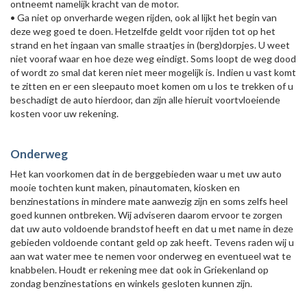
ontneemt namelijk kracht van de motor.
• Ga niet op onverharde wegen rijden, ook al lijkt het begin van
deze weg goed te doen. Hetzelfde geldt voor rijden tot op het
strand en het ingaan van smalle straatjes in (berg)dorpjes. U weet
niet vooraf waar en hoe deze weg eindigt. Soms loopt de weg dood
of wordt zo smal dat keren niet meer mogelijk is. Indien u vast komt
te zitten en er een sleepauto moet komen om u los te trekken of u
beschadigt de auto hierdoor, dan zijn alle hieruit voortvloeiende
kosten voor uw rekening.
Onderweg
Het kan voorkomen dat in de berggebieden waar u met uw auto
mooie tochten kunt maken, pinautomaten, kiosken en
benzinestations in mindere mate aanwezig zijn en soms zelfs heel
goed kunnen ontbreken. Wij adviseren daarom ervoor te zorgen
dat uw auto voldoende brandstof heeft en dat u met name in deze
gebieden voldoende contant geld op zak heeft. Tevens raden wij u
aan wat water mee te nemen voor onderweg en eventueel wat te
knabbelen. Houdt er rekening mee dat ook in Griekenland op
zondag benzinestations en winkels gesloten kunnen zijn.