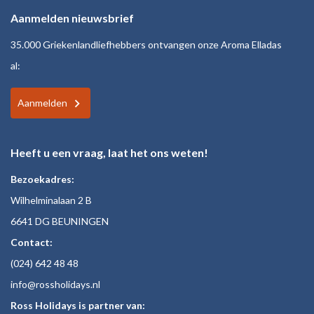
Aanmelden nieuwsbrief
35.000 Griekenlandliefhebbers ontvangen onze Aroma Elladas
al:
Aanmelden
Heeft u een vraag, laat het ons weten!
Bezoekadres:
Wilhelminalaan 2 B
6641 DG BEUNINGEN
Contact:
(024)
642 48
48
inf
o@rossholiday
s.nl
Ross Holidays is partner van: