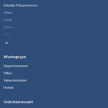
Arkadia-Peloponnesos
Chios
Corfu
Epiros
Evia
keyboard_arrow_down
Woningtype
Appartementen
Villa's
Vakantiehuizen
Hotels
Ook interessant