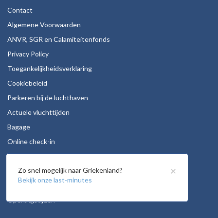
Contact
Algemene Voorwaarden
ANVR, SGR en Calamiteitenfonds
Privacy Policy
Toegankelijkheidsverklaring
Cookiebeleid
Parkeren bij de luchthaven
Actuele vluchttijden
Bagage
Online check-in
Stoelreservering
×
Zo snel mogelijk naar Griekenland?
Autohuur
Bekijk onze last-minutes
Vacatures
Openingstijden