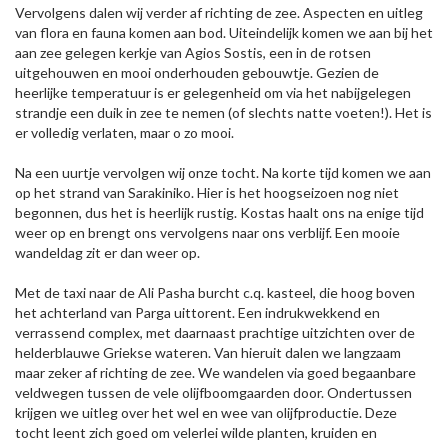
Vervolgens dalen wij verder af richting de zee. Aspecten en uitleg
van flora en fauna komen aan bod. Uiteindelijk komen we aan bij het
aan zee gelegen kerkje van Agios Sostis, een in de rotsen
uitgehouwen en mooi onderhouden gebouwtje. Gezien de
heerlijke temperatuur is er gelegenheid om via het nabijgelegen
strandje een duik in zee te nemen (of slechts natte voeten!). Het is
er volledig verlaten, maar o zo mooi.
Na een uurtje vervolgen wij onze tocht. Na korte tijd komen we aan
op het strand van Sarakiniko. Hier is het hoogseizoen nog niet
begonnen, dus het is heerlijk rustig. Kostas haalt ons na enige tijd
weer op en brengt ons vervolgens naar ons verblijf. Een mooie
wandeldag zit er dan weer op.
Met de taxi naar de Ali Pasha burcht c.q. kasteel, die hoog boven
het achterland van Parga uittorent. Een indrukwekkend en
verrassend complex, met daarnaast prachtige uitzichten over de
helderblauwe Griekse wateren. Van hieruit dalen we langzaam
maar zeker af richting de zee. We wandelen via goed begaanbare
veldwegen tussen de vele olijfboomgaarden door. Ondertussen
krijgen we uitleg over het wel en wee van olijfproductie. Deze
tocht leent zich goed om velerlei wilde planten, kruiden en