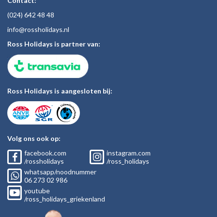
Contact:
(024)
642 48
48
inf
o@rossholiday
s.nl
Ross Holidays is partner van:
Ross Holidays is aangesloten bij:
Volg ons ook op:
facebook.com
instagram.com
/rossholidays
/ross_holidays
whatsapp/noodnummer
06
273 02
986
youtube
/ross_holidays_griekenland