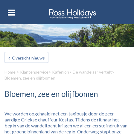
Overzicht nieuws
Home
>
Klantenservice
>
Kafenion
>
De wandelaar vertelt
>
Bloemen, zee en olijfbomen
Bloemen, zee en olijfbomen
We worden opgehaald met een taxibusje door de zeer
aardige Griekse chauffeur Kostas. Tijdens de rit naar het
begin van de wandeltocht krijgen we al een eerste indruk van
het groene binnenland van de regio. Onderweg stapt onze