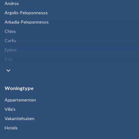
Andros
Argolis-Peloponnesos
Arkadia-Peloponnesos
Chios
Corfu
Epiros
Evia
keyboard_arrow_down
Woningtype
Appartementen
Villa's
Vakantiehuizen
Hotels