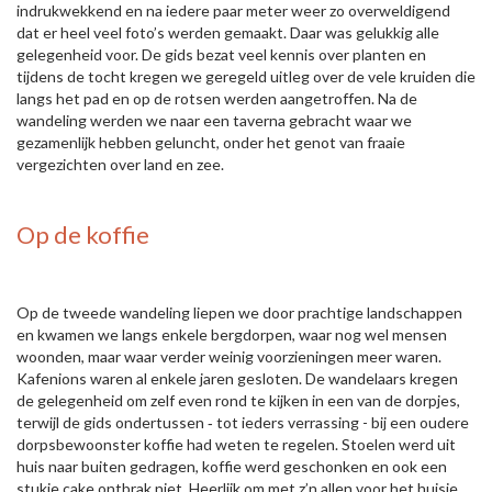
indrukwekkend en na iedere paar meter weer zo overweldigend
dat er heel veel foto’s werden gemaakt. Daar was gelukkig alle
gelegenheid voor. De gids bezat veel kennis over planten en
tijdens de tocht kregen we geregeld uitleg over de vele kruiden die
langs het pad en op de rotsen werden aangetroffen. Na de
wandeling werden we naar een taverna gebracht waar we
gezamenlijk hebben geluncht, onder het genot van fraaie
vergezichten over land en zee.
Op de koffie
Op de tweede wandeling liepen we door prachtige landschappen
en kwamen we langs enkele bergdorpen, waar nog wel mensen
woonden, maar waar verder weinig voorzieningen meer waren.
Kafenions waren al enkele jaren gesloten. De wandelaars kregen
de gelegenheid om zelf even rond te kijken in een van de dorpjes,
terwijl de gids ondertussen ‑ tot ieders verrassing - bij een oudere
dorpsbewoonster koffie had weten te regelen. Stoelen werd uit
huis naar buiten gedragen, koffie werd geschonken en ook een
stukje cake ontbrak niet. Heerlijk om met z’n allen voor het huisje