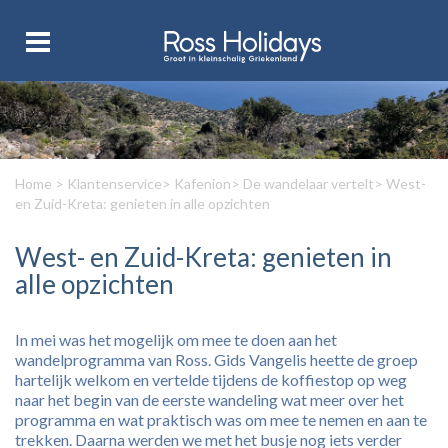
Home
>
Klantenservice
>
Kafenion
>
De wandelaar vertelt
> West-
en Zuid-Kreta: genieten in alle opzichten
West- en Zuid-Kreta: genieten in
alle opzichten
In mei was het mogelijk om mee te doen aan het
wandelprogramma van Ross. Gids Vangelis heette de groep
hartelijk welkom en vertelde tijdens de koffiestop op weg
naar het begin van de eerste wandeling wat meer over het
programma en wat praktisch was om mee te nemen en aan te
trekken. Daarna werden we met het busje nog iets verder