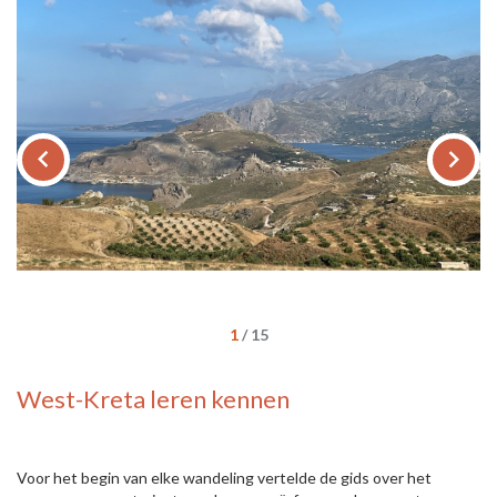
keyboard_arrow_left
keyboard_arrow_right
We
1
/
15
West-Kreta leren kennen
Voor het begin van elke wandeling vertelde de gids over het