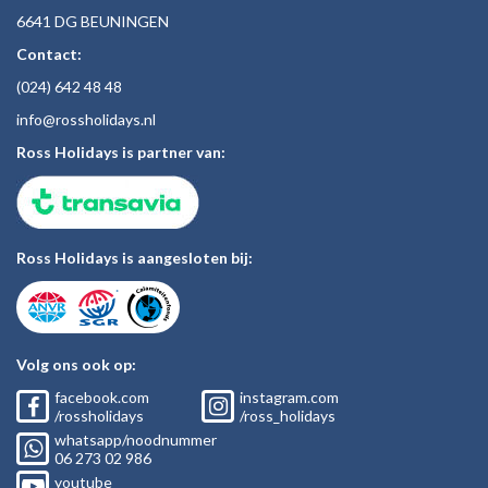
6641 DG BEUNINGEN
Contact:
(024)
642 48
48
inf
o@rossholiday
s.nl
Ross Holidays is partner van:
Ross Holidays is aangesloten bij:
Volg ons ook op:
facebook.com
instagram.com
/rossholidays
/ross_holidays
whatsapp/noodnummer
06
273 02
986
youtube