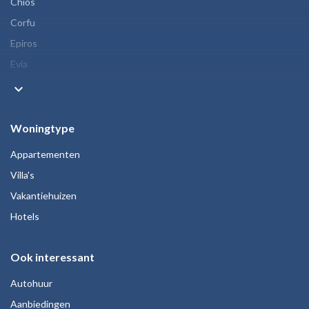
Chios
Corfu
Epiros
Evia
keyboard_arrow_down
Woningtype
Appartementen
Villa's
Vakantiehuizen
Hotels
Ook interessant
Autohuur
Aanbiedingen