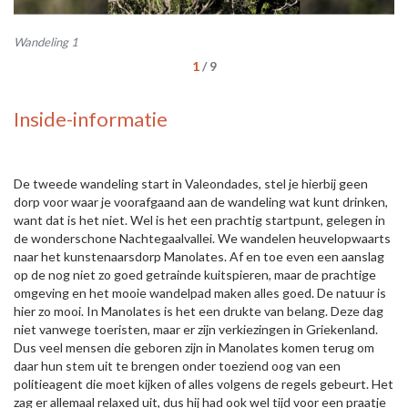
Wandeling 1
Wa
1
/
9
Inside-informatie
De tweede wandeling start in Valeondades, stel je hierbij geen
dorp voor waar je voorafgaand aan de wandeling wat kunt drinken,
want dat is het niet. Wel is het een prachtig startpunt, gelegen in
de wonderschone Nachtegaalvallei. We wandelen heuvelopwaarts
naar het kunstenaarsdorp Manolates. Af en toe even een aanslag
op de nog niet zo goed getrainde kuitspieren, maar de prachtige
omgeving en het mooie wandelpad maken alles goed. De natuur is
hier zo mooi. In Manolates is het een drukte van belang. Deze dag
niet vanwege toeristen, maar er zijn verkiezingen in Griekenland.
Dus veel mensen die geboren zijn in Manolates komen terug om
daar hun stem uit te brengen onder toeziend oog van een
politieagent die moet kijken of alles volgens de regels gebeurt. Het
zag er allemaal relaxed uit, dus hij had ook wel tijd voor een praatje