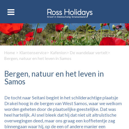
Home
>
Klantenservice
>
Kafenion
>
De wandelaar vertelt
>
Bergen, natuur en het leven in Samos
Bergen, natuur en het leven in
Samos
De tocht naar Seitani begint in het schilderachtige plaatsje
Drakei hoog in de bergen van West Samos, waar we welkom
worden geheten door de plaatselijke geestelijke. Dat was
heel hartelijk. Al snel bleek dat hij dat niet uit altruïstische
overwegingen deed, maar ons graag een koffietentje zag
binnengaan waar hij, op de een of andere manier een