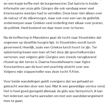
en een kopje koffie met de burgemeester. Dat laatste is inside-
informatie van onze gids Giorgos die ook vandaag weer veel
interessante weetjes had te vertellen. Deze keer niet alleen over
de natuur of de olijvenoogst, maar ook over een van de geliefde
onderwerpen waar Grieken veel onderling met elkaar over praten,
de politiek. Heel boeiend om daar meer over te horen.
Na de koffiestop in Manolates gaat de tocht naar Stravinides dat
ongeveer op dezelfde hoogte ligt. In Stravinides wordt lunch
geserveerd. Heerlijk, zoals een Griekse lunch hoort te zijn. Ter
opluistering kwam een man uit het dorp zijn goochelkunstjes
vertonen, wat volgens gids Giorgios een steeds terugkerend
ritueel op dat terras is. Daarna heuvelafwaarts naar Agios
Konstantinos aan de kust met prachtig uitzicht over zee.
Volgens mijn stappenteller was deze tocht 9,4 km.
Voor beide wandelingen geldt overigens dat we gehaald en
gebracht werden door een taxi. Wat ik een geweldige service vond.
Het is heel goed geregeld allemaal, de gids was fantastisch, ik kan
het iedereen van harte aanraden om met een wandelarrangement
mee te gaan.