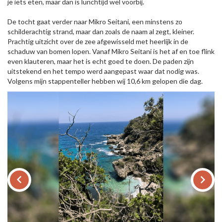
je iets eten, maar dan is lunchtijd wel voorbij.
De tocht gaat verder naar Mikro Seitani, een minstens zo
schilderachtig strand, maar dan zoals de naam al zegt, kleiner.
Prachtig uitzicht over de zee afgewisseld met heerlijk in de
schaduw van bomen lopen. Vanaf Mikro Seitani is het af en toe flink
even klauteren, maar het is echt goed te doen. De paden zijn
uitstekend en het tempo werd aangepast waar dat nodig was.
Volgens mijn stappenteller hebben wij 10,6 km gelopen die dag.
keyboard_arrow_left
keyboard_arrow_right