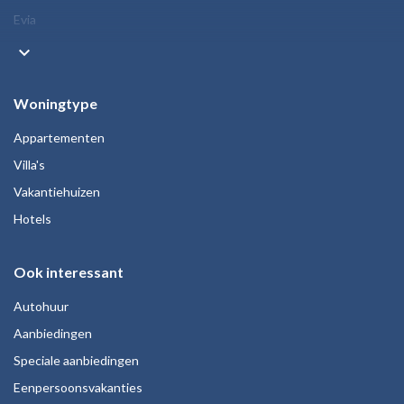
Evia
keyboard_arrow_down
Woningtype
Appartementen
Villa's
Vakantiehuizen
Hotels
Ook interessant
Autohuur
Aanbiedingen
Speciale aanbiedingen
Eenpersoonsvakanties