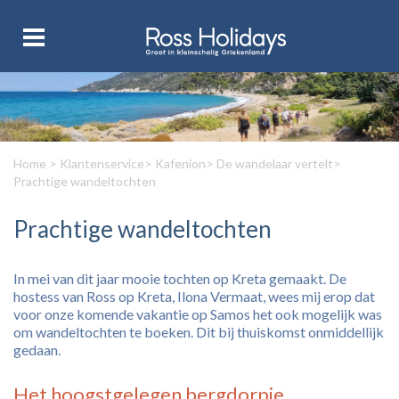
Home
>
Klantenservice
>
Kafenion
>
De wandelaar vertelt
>
Prachtige wandeltochten
Prachtige wandeltochten
In mei van dit jaar mooie tochten op Kreta gemaakt. De
hostess van Ross op Kreta, Ilona Vermaat, wees mij erop dat
voor onze komende vakantie op Samos het ook mogelijk was
om wandeltochten te boeken. Dit bij thuiskomst onmiddellijk
gedaan.
Het hoogstgelegen bergdorpje