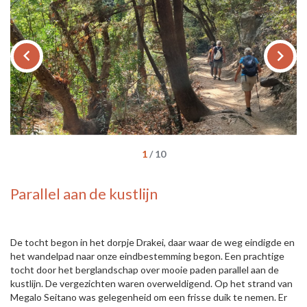
keyboard_arrow_left
keyboard_arrow_right
1
/
10
Parallel aan de kustlijn
De tocht begon in het dorpje Drakei, daar waar de weg eindigde en
het wandelpad naar onze eindbestemming begon. Een prachtige
tocht door het berglandschap over mooie paden parallel aan de
kustlijn. De vergezichten waren overweldigend. Op het strand van
Megalo Seitano was gelegenheid om een frisse duik te nemen. Er