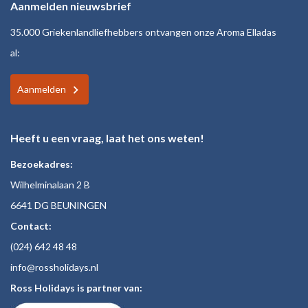
Aanmelden nieuwsbrief
35.000 Griekenlandliefhebbers ontvangen onze Aroma Elladas
al:
Aanmelden
Heeft u een vraag, laat het ons weten!
Bezoekadres:
Wilhelminalaan 2 B
6641 DG BEUNINGEN
Contact:
(024)
642 48
48
inf
o@rossholiday
s.nl
Ross Holidays is partner van: