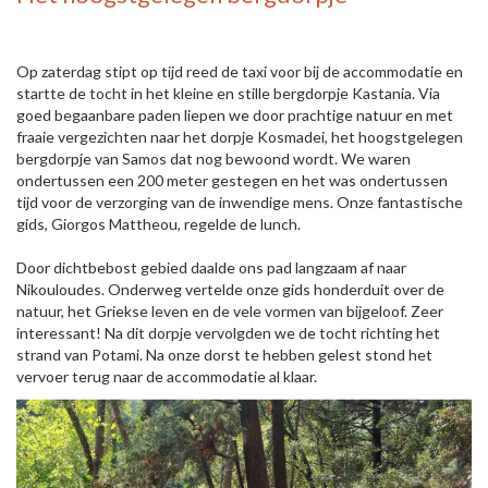
Op zaterdag stipt op tijd reed de taxi voor bij de accommodatie en
startte de tocht in het kleine en stille bergdorpje Kastania. Via
goed begaanbare paden liepen we door prachtige natuur en met
fraaie vergezichten naar het dorpje Kosmadei, het hoogstgelegen
bergdorpje van Samos dat nog bewoond wordt. We waren
ondertussen een 200 meter gestegen en het was ondertussen
tijd voor de verzorging van de inwendige mens. Onze fantastische
gids, Giorgos Mattheou, regelde de lunch.
Door dichtbebost gebied daalde ons pad langzaam af naar
Nikouloudes. Onderweg vertelde onze gids honderduit over de
natuur, het Griekse leven en de vele vormen van bijgeloof. Zeer
interessant! Na dit dorpje vervolgden we de tocht richting het
strand van Potami. Na onze dorst te hebben gelest stond het
vervoer terug naar de accommodatie al klaar.