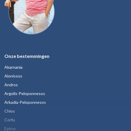
Onze bestemmingen
Akarnania
Alonissos
Andros
Argolis-Peloponnesos
Arkadia-Peloponnesos
Chios
Corfu
Epiros