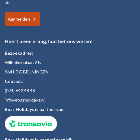
al:
Aanmelden
Heeft u een vraag, laat het ons weten!
Bezoekadres:
Wilhelminalaan 2 B
6641 DG BEUNINGEN
Contact:
(024)
642 48
48
inf
o@rossholiday
s.nl
Ross Holidays is partner van:
Ross Holidays is aangesloten bij: