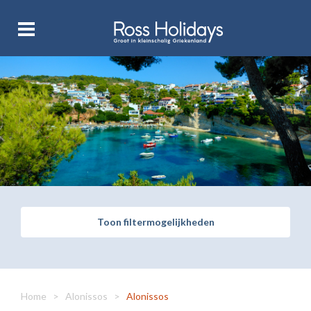
Toon filtermogelijkheden
Home
>
Alonissos
>
Alonissos