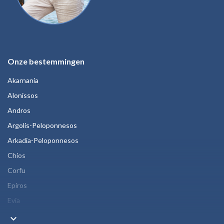
Onze bestemmingen
Akarnania
Alonissos
Andros
Argolis-Peloponnesos
Arkadia-Peloponnesos
Chios
Corfu
Epiros
Evia
keyboard_arrow_down