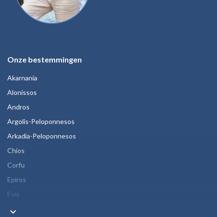
Onze bestemmingen
Akarnania
Alonissos
Andros
Argolis-Peloponnesos
Arkadia-Peloponnesos
Chios
Corfu
Epiros
Evia
keyboard_arrow_down