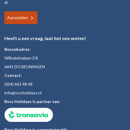
al:
Aanmelden
Heeft u een vraag, laat het ons weten!
Bezoekadres:
Wilhelminalaan 2 B
6641 DG BEUNINGEN
Contact:
(024)
642 48
48
inf
o@rossholiday
s.nl
Ross Holidays is partner van:
Ross Holidays is aangesloten bij: