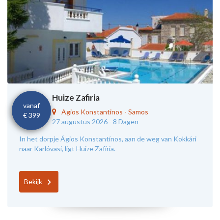
Huize Zafiria
vanaf
Agios Konstantinos
-
Samos
€ 399
27 augustus 2026 -
8 Dagen
In het dorpje Ágios Konstantínos, aan de weg van Kokkári
naar Karlóvasi, ligt Huize Zafíria.
Bekijk