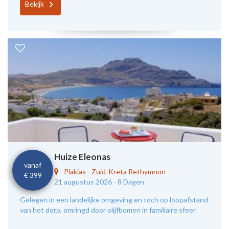
Bekijk
Huize Eleonas
vanaf
Plakias
-
Zuid-Kreta Rethymnon
€ 399
21 augustus 2026 -
8 Dagen
Gelegen in een landelijke omgeving en toch op loopafstand
van het dorp, omringd door olijfbomen in familiaire sfeer.