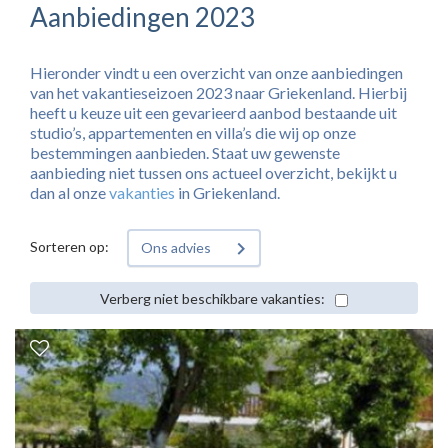
Aanbiedingen 2023
Hieronder vindt u een overzicht van onze aanbiedingen
van het vakantieseizoen 2023 naar Griekenland. Hierbij
heeft u keuze uit een gevarieerd aanbod bestaande uit
studio’s, appartementen en villa’s die wij op onze
bestemmingen aanbieden. Staat uw gewenste
aanbieding niet tussen ons actueel overzicht, bekijkt u
dan al onze
vakanties
in Griekenland.
Sorteren op:
Ons advies
Verberg niet beschikbare vakanties: