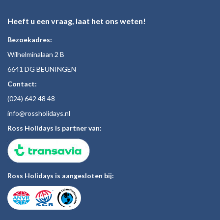
Heeft u een vraag, laat het ons weten!
Bezoekadres:
Wilhelminalaan 2 B
6641 DG BEUNINGEN
Contact:
(024)
642 48
48
inf
o@rossholiday
s.nl
Ross Holidays is partner van:
Ross Holidays is aangesloten bij: