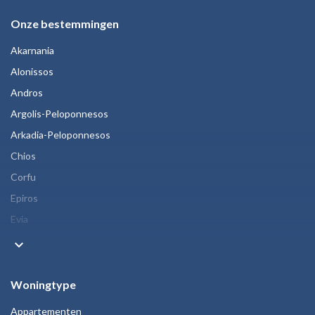
Onze bestemmingen
Akarnania
Alonissos
Andros
Argolis-Peloponnesos
Arkadia-Peloponnesos
Chios
Corfu
Epiros
Evia
keyboard_arrow_down
Woningtype
Appartementen