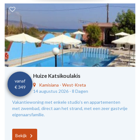
Huize Katsikoulakis
vanaf
Kamisiana
-
West-Kreta
€ 349
14 augustus 2026 -
8 Dagen
Vakantiewoning met enkele studio's en appartementen
met zwembad, direct aan het strand, met een zeer gastvrije
eigenaarsfamilie.
Bekijk